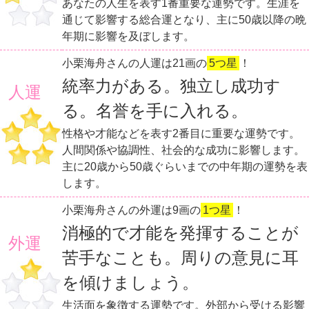
あなたの人生を表す1番重要な運勢です。生涯を
通じて影響する総合運となり、主に50歳以降の晩
年期に影響を及ぼします。
小栗海舟さんの人運は21画の
5つ星
！
統率力がある。独立し成功す
人運
る。名誉を手に入れる。
性格や才能などを表す2番目に重要な運勢です。
人間関係や協調性、社会的な成功に影響します。
主に20歳から50歳ぐらいまでの中年期の運勢を表
します。
小栗海舟さんの外運は9画の
1つ星
！
消極的で才能を発揮することが
外運
苦手なことも。周りの意見に耳
を傾けましょう。
生活面を象徴する運勢です。外部から受ける影響