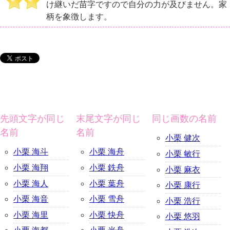
け継いだ苗字ですので自分の力が及びません。家
柄を象徴します。
先頭文字が同じ
末尾文字が同じ
同じ画数の名前
名前
名前
小栗 健次
小栗 海斗
小栗 海舟
小栗 敏行
小栗 海翔
小栗 鉄舟
小栗 麻衣
小栗 海人
小栗 葉舟
小栗 康行
小栗 海音
小栗 雪舟
小栗 浩行
小栗 海里
小栗 快舟
小栗 悠羽