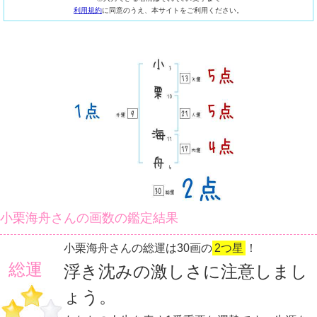
利用規約
に同意のうえ、本サイトをご利用ください。
小栗海舟さんの画数の鑑定結果
小栗海舟さんの総運は30画の
2つ星
！
総運
浮き沈みの激しさに注意しまし
ょう。