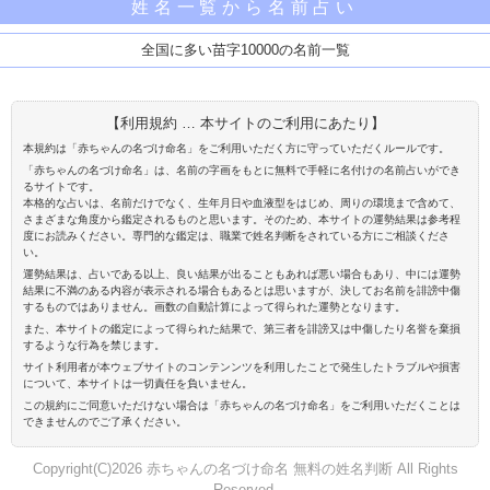
姓名一覧から名前占い
全国に多い苗字10000の名前一覧
【利用規約 … 本サイトのご利用にあたり】
本規約は「赤ちゃんの名づけ命名」をご利用いただく方に守っていただくルールです。
「赤ちゃんの名づけ命名」は、名前の字画をもとに無料で手軽に名付けの名前占いができ
るサイトです。
本格的な占いは、名前だけでなく、生年月日や血液型をはじめ、周りの環境まで含めて、
さまざまな角度から鑑定されるものと思います。そのため、本サイトの運勢結果は参考程
度にお読みください。専門的な鑑定は、職業で姓名判断をされている方にご相談くださ
い。
運勢結果は、占いである以上、良い結果が出ることもあれば悪い場合もあり、中には運勢
結果に不満のある内容が表示される場合もあるとは思いますが、決してお名前を誹謗中傷
するものではありません。画数の自動計算によって得られた運勢となります。
また、本サイトの鑑定によって得られた結果で、第三者を誹謗又は中傷したり名誉を棄損
するような行為を禁じます。
サイト利用者が本ウェブサイトのコンテンンツを利用したことで発生したトラブルや損害
について、本サイトは一切責任を負いません。
この規約にご同意いただけない場合は「赤ちゃんの名づけ命名」をご利用いただくことは
できませんのでご了承ください。
Copyright(C)2026 赤ちゃんの名づけ命名 無料の姓名判断 All Rights
Reserved.