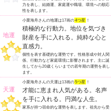
力を表し、結婚運、家庭運や職場、環境への順応
性を表します。
小栗海舟さんの地運は17画の
4つ星
！
積極的な行動力。地位を気づき
地運
財産を手に入れる。純粋な心と
直感力。
個性を表す基礎的な運勢です。性格形成や対人関
係、行動力など家庭環境に影響されます。主に誕
生してから20歳くらいまでの若年期の運勢を表し
ます。
小栗海舟さんの天運は13画の
5つ星
！
天運
才能に恵まれ人気がある。名声
を手に入れる。円満な人生。
家系が持つ宿命的な運勢を表します。祖先から受