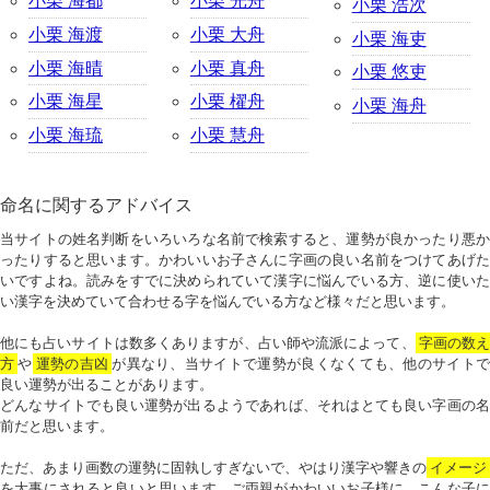
小栗 海都
小栗 光舟
小栗 浩次
小栗 海渡
小栗 大舟
小栗 海吏
小栗 海晴
小栗 真舟
小栗 悠吏
小栗 海星
小栗 櫂舟
小栗 海舟
小栗 海琉
小栗 慧舟
命名に関するアドバイス
当サイトの姓名判断をいろいろな名前で検索すると、運勢が良かったり悪か
ったりすると思います。かわいいお子さんに字画の良い名前をつけてあげた
いですよね。読みをすでに決められていて漢字に悩んでいる方、逆に使いた
い漢字を決めていて合わせる字を悩んでいる方など様々だと思います。
他にも占いサイトは数多くありますが、占い師や流派によって、
字画の数
方
や
運勢の吉凶
が異なり、当サイトで運勢が良くなくても、他のサイトで
良い運勢が出ることがあります。
どんなサイトでも良い運勢が出るようであれば、それはとても良い字画の名
前だと思います。
ただ、あまり画数の運勢に固執しすぎないで、やはり漢字や響きの
イメージ
を大事にされると良いと思います。ご両親がかわいいお子様に、こんな子に