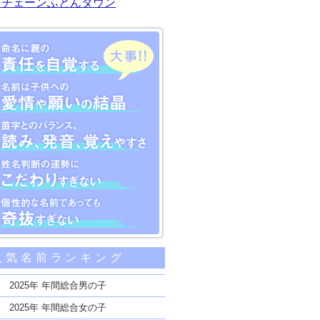
川チェーンふとんタウン
大事な5つのポイント
人気名前ランキング
親の責任を自覚する
子供への愛情や願いの結晶
2025年 年間総合男の子
のバランス、読み、発音、覚えやすさ
2025年 年間総合女の子
断の運勢にこだわりすぎない