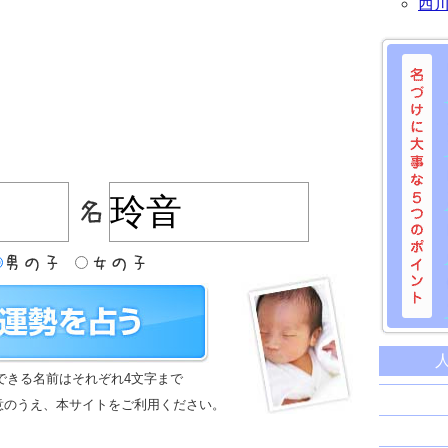
西
名づけに
命名に
できる名前はそれぞれ4文字まで
名前は
意のうえ、本サイトをご利用ください。
苗字と
姓名判