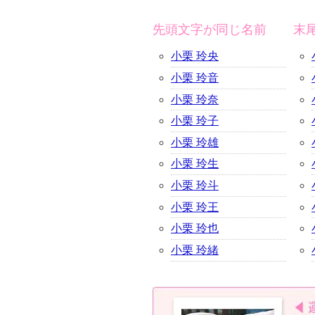
先頭文字が同じ名前
末
小栗 玲央
小栗 玲音
小栗 玲奈
小栗 玲子
小栗 玲雄
小栗 玲生
小栗 玲斗
小栗 玲王
小栗 玲也
小栗 玲緒