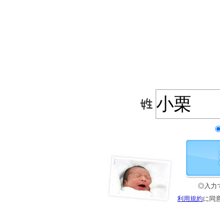
◎入力
利用規約
に同