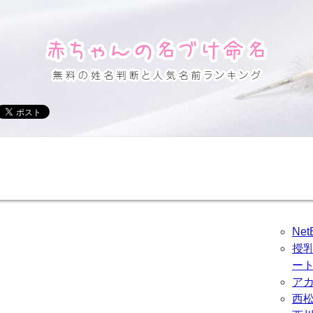
Ne
授
ー
ア
西