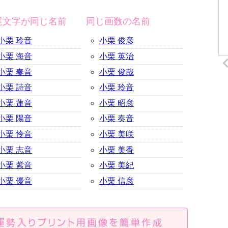
尾文字が同じ名前
同じ画数の名前
小栗 玲音
小栗 俊彦
小栗 海音
小栗 英治
小栗 奏音
小栗 俊哉
小栗 詩音
小栗 玲音
小栗 蓮音
小栗 昭彦
小栗 陽音
小栗 奏音
小栗 怜音
小栗 美咲
小栗 志音
小栗 美香
小栗 紫音
小栗 美紀
小栗 優音
小栗 信彦