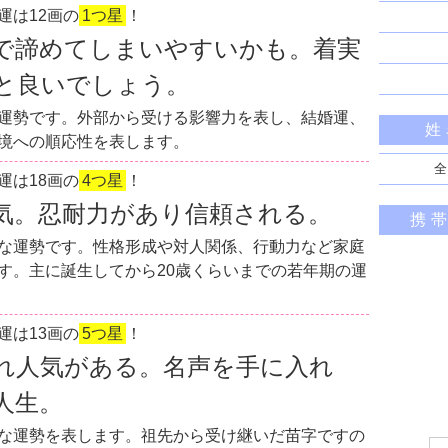
運は12画の
1つ星
！
で諦めてしまいやすいかも。着実
と良いでしょう。
運勢です。外部から受ける影響力を表し、結婚運、
姓
境への順応性を表します。
全
運は18画の
4つ星
！
気。忍耐力があり信頼される。
携
な運勢です。性格形成や対人関係、行動力など家庭
す。主に誕生してから20歳くらいまでの若年期の運
運は13画の
5つ星
！
れ人気がある。名声を手に入れ
人生。
な運勢を表します。祖先から受け継いだ苗字ですの