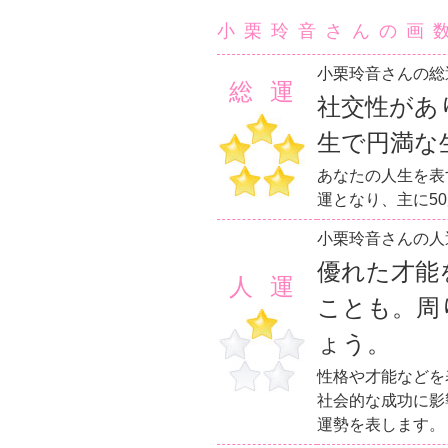
小栗玲音さんの画
小栗玲音さんの総
総運
社交性があ
生で円満な
あなたの人生を表
運となり、主に5
小栗玲音さんの人
優れた才能
人運
ことも。周
ょう。
性格や才能などを
社会的な成功に影
運勢を表します。