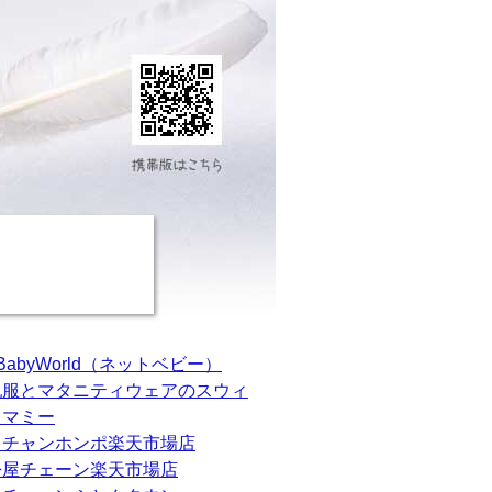
tBabyWorld（ネットベビー）
乳服とマタニティウェアのスウィ
トマミー
カチャンホンポ楽天市場店
松屋チェーン楽天市場店