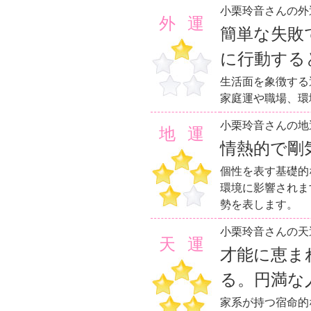
小栗玲音さんの外
外運
簡単な失敗
に行動する
生活面を象徴する
家庭運や職場、環
小栗玲音さんの地
地運
情熱的で剛
個性を表す基礎的
環境に影響されま
勢を表します。
小栗玲音さんの天
天運
才能に恵ま
る。円満な
家系が持つ宿命的