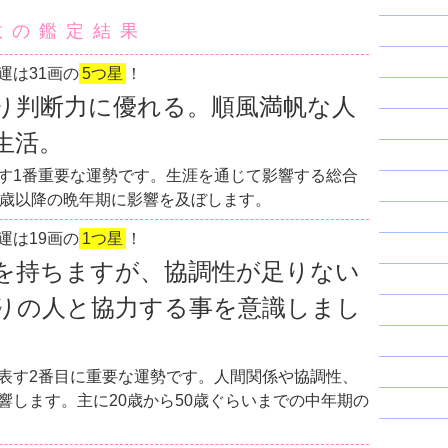
数の鑑定結果
運は31画の
5つ星
！
り判断力に優れる。順風満帆な人
生活。
す1番重要な運勢です。生涯を通じて影響する総合
0歳以降の晩年期に影響を及ぼします。
運は19画の
1つ星
！
を持ちますが、協調性が足りない
りの人と協力する事を意識しまし
表す2番目に重要な運勢です。人間関係や協調性、
響します。主に20歳から50歳ぐらいまでの中年期の