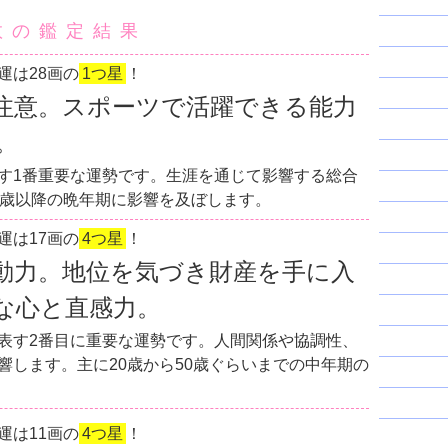
数の鑑定結果
運は28画の
1つ星
！
注意。スポーツで活躍できる能力
。
す1番重要な運勢です。生涯を通じて影響する総合
0歳以降の晩年期に影響を及ぼします。
運は17画の
4つ星
！
動力。地位を気づき財産を手に入
な心と直感力。
表す2番目に重要な運勢です。人間関係や協調性、
響します。主に20歳から50歳ぐらいまでの中年期の
運は11画の
4つ星
！