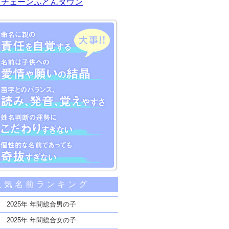
川チェーンふとんタウン
大事な5つのポイント
人気名前ランキング
親の責任を自覚する
子供への愛情や願いの結晶
2025年 年間総合男の子
のバランス、読み、発音、覚えやすさ
2025年 年間総合女の子
断の運勢にこだわりすぎない