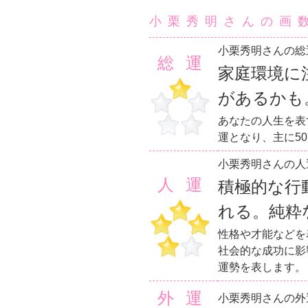
小栗秀明さんの画
小栗秀明さんの総
総運
家庭環境に
があるかも
あなたの人生を表
運となり、主に5
小栗秀明さんの人
人運
積極的な行
れる。純粋
性格や才能などを
社会的な成功に影
運勢を表します。
外運
小栗秀明さんの外