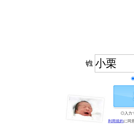
◎入力
利用規約
に同