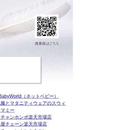
tBabyWorld（ネットベビー）
乳服とマタニティウェアのスウィ
トマミー
カチャンホンポ楽天市場店
松屋チェーン楽天市場店