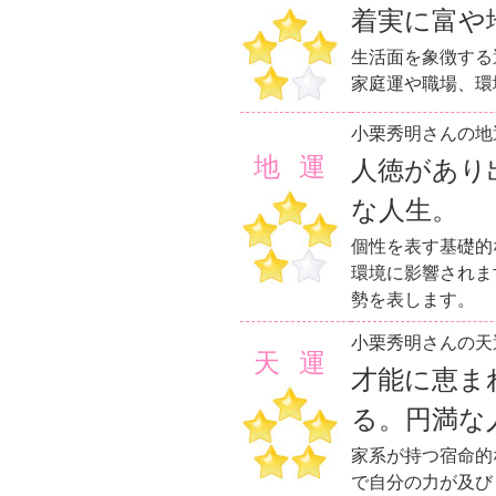
着実に富や
生活面を象徴する
家庭運や職場、環
小栗秀明さんの地
地運
人徳があり
な人生。
個性を表す基礎的
環境に影響されま
勢を表します。
小栗秀明さんの天
天運
才能に恵ま
る。円満な
家系が持つ宿命的
で自分の力が及び