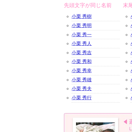
先頭文字が同じ名前
末
小栗 秀樹
小栗 秀明
小栗 秀一
小栗 秀人
小栗 秀吉
小栗 秀和
小栗 秀幸
小栗 秀雄
小栗 秀夫
小栗 秀行