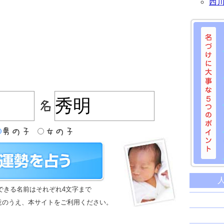
西
名づけに
命名に
できる名前はそれぞれ4文字まで
名前は
意のうえ、本サイトをご利用ください。
苗字と
姓名判