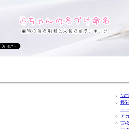
Ne
授
ー
ア
西