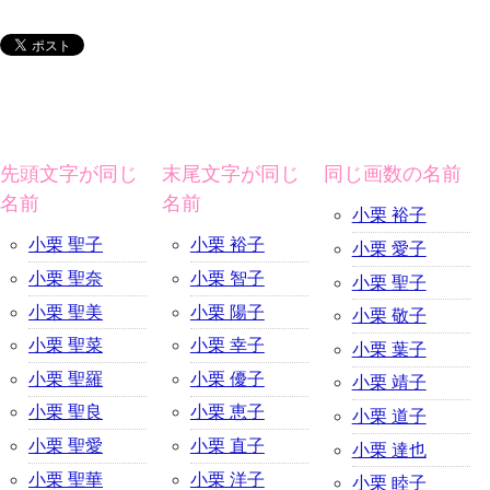
先頭文字が同じ
末尾文字が同じ
同じ画数の名前
名前
名前
小栗 裕子
小栗 聖子
小栗 裕子
小栗 愛子
小栗 聖奈
小栗 智子
小栗 聖子
小栗 聖美
小栗 陽子
小栗 敬子
小栗 聖菜
小栗 幸子
小栗 葉子
小栗 聖羅
小栗 優子
小栗 靖子
小栗 聖良
小栗 恵子
小栗 道子
小栗 聖愛
小栗 直子
小栗 達也
小栗 聖華
小栗 洋子
小栗 睦子