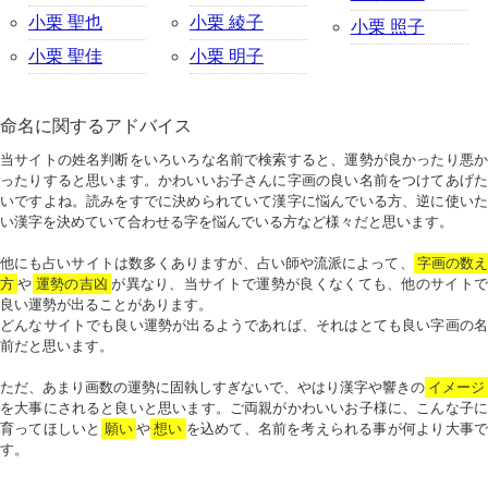
小栗 聖也
小栗 綾子
小栗 照子
小栗 聖佳
小栗 明子
命名に関するアドバイス
当サイトの姓名判断をいろいろな名前で検索すると、運勢が良かったり悪か
ったりすると思います。かわいいお子さんに字画の良い名前をつけてあげた
いですよね。読みをすでに決められていて漢字に悩んでいる方、逆に使いた
い漢字を決めていて合わせる字を悩んでいる方など様々だと思います。
他にも占いサイトは数多くありますが、占い師や流派によって、
字画の数
方
や
運勢の吉凶
が異なり、当サイトで運勢が良くなくても、他のサイトで
良い運勢が出ることがあります。
どんなサイトでも良い運勢が出るようであれば、それはとても良い字画の名
前だと思います。
ただ、あまり画数の運勢に固執しすぎないで、やはり漢字や響きの
イメージ
を大事にされると良いと思います。ご両親がかわいいお子様に、こんな子に
育ってほしいと
願い
や
想い
を込めて、名前を考えられる事が何より大事で
す。