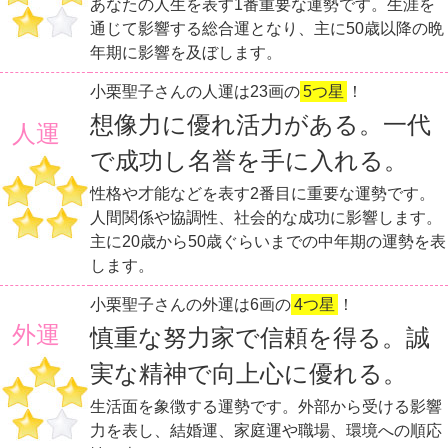
あなたの人生を表す1番重要な運勢です。生涯を
通じて影響する総合運となり、主に50歳以降の晩
年期に影響を及ぼします。
小栗聖子さんの人運は23画の
5つ星
！
想像力に優れ活力がある。一代
人運
で成功し名誉を手に入れる。
性格や才能などを表す2番目に重要な運勢です。
人間関係や協調性、社会的な成功に影響します。
主に20歳から50歳ぐらいまでの中年期の運勢を表
します。
小栗聖子さんの外運は6画の
4つ星
！
外運
慎重な努力家で信頼を得る。誠
実な精神で向上心に優れる。
生活面を象徴する運勢です。外部から受ける影響
力を表し、結婚運、家庭運や職場、環境への順応