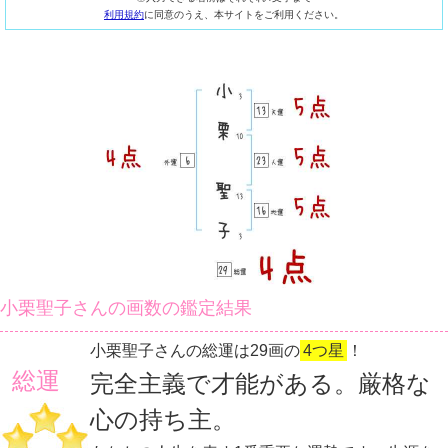
利用規約
に同意のうえ、本サイトをご利用ください。
小栗聖子さんの画数の鑑定結果
小栗聖子さんの総運は29画の
4つ星
！
総運
完全主義で才能がある。厳格な
心の持ち主。