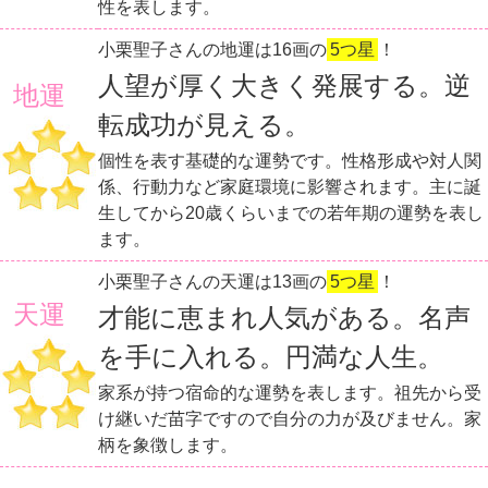
性を表します。
小栗聖子さんの地運は16画の
5つ星
！
人望が厚く大きく発展する。逆
地運
転成功が見える。
個性を表す基礎的な運勢です。性格形成や対人関
係、行動力など家庭環境に影響されます。主に誕
生してから20歳くらいまでの若年期の運勢を表し
ます。
小栗聖子さんの天運は13画の
5つ星
！
天運
才能に恵まれ人気がある。名声
を手に入れる。円満な人生。
家系が持つ宿命的な運勢を表します。祖先から受
け継いだ苗字ですので自分の力が及びません。家
柄を象徴します。