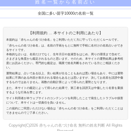
姓名一覧から名前占い
全国に多い苗字10000の名前一覧
【利用規約 … 本サイトのご利用にあたり】
本規約は「赤ちゃんの名づけ命名」をご利用いただく方に守っていただくルールです。
「赤ちゃんの名づけ命名」は、名前の字画をもとに無料で手軽に名付けの名前占いができ
るサイトです。
本格的な占いは、名前だけでなく、生年月日や血液型をはじめ、周りの環境まで含めて、
さまざまな角度から鑑定されるものと思います。そのため、本サイトの運勢結果は参考程
度にお読みください。専門的な鑑定は、職業で姓名判断をされている方にご相談くださ
い。
運勢結果は、占いである以上、良い結果が出ることもあれば悪い場合もあり、中には運勢
結果に不満のある内容が表示される場合もあるとは思いますが、決してお名前を誹謗中傷
するものではありません。画数の自動計算によって得られた運勢となります。
また、本サイトの鑑定によって得られた結果で、第三者を誹謗又は中傷したり名誉を棄損
するような行為を禁じます。
サイト利用者が本ウェブサイトのコンテンンツを利用したことで発生したトラブルや損害
について、本サイトは一切責任を負いません。
この規約にご同意いただけない場合は「赤ちゃんの名づけ命名」をご利用いただくことは
できませんのでご了承ください。
Copyright(C)2026 赤ちゃんの名づけ命名 無料の姓名判断 All Rights
Reserved.