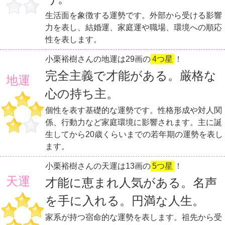
生活面を象徴する運勢です。外部から受ける影響
力を表し、結婚運、家庭運や職場、環境への順応
性を表します。
小栗裕樹さんの地運は29画の
4つ星
！
完全主義で才能がある。厳格な
地運
心の持ち主。
個性を表す基礎的な運勢です。性格形成や対人関
係、行動力など家庭環境に影響されます。主に誕
生してから20歳くらいまでの若年期の運勢を表し
ます。
小栗裕樹さんの天運は13画の
5つ星
！
天運
才能に恵まれ人気がある。名声
を手に入れる。円満な人生。
家系が持つ宿命的な運勢を表します。祖先から受