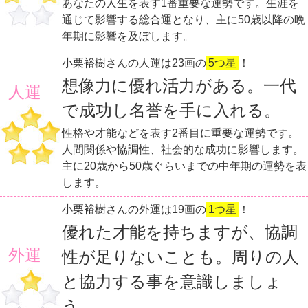
あなたの人生を表す1番重要な運勢です。生涯を
通じて影響する総合運となり、主に50歳以降の晩
年期に影響を及ぼします。
小栗裕樹さんの人運は23画の
5つ星
！
想像力に優れ活力がある。一代
人運
で成功し名誉を手に入れる。
性格や才能などを表す2番目に重要な運勢です。
人間関係や協調性、社会的な成功に影響します。
主に20歳から50歳ぐらいまでの中年期の運勢を表
します。
小栗裕樹さんの外運は19画の
1つ星
！
優れた才能を持ちますが、協調
外運
性が足りないことも。周りの人
と協力する事を意識しましょ
う。