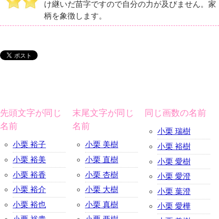
け継いだ苗字ですので自分の力が及びません。家
柄を象徴します。
先頭文字が同じ
末尾文字が同じ
同じ画数の名前
名前
名前
小栗 瑞樹
小栗 裕子
小栗 美樹
小栗 裕樹
小栗 裕美
小栗 直樹
小栗 愛樹
小栗 裕香
小栗 杏樹
小栗 愛澄
小栗 裕介
小栗 大樹
小栗 葉澄
小栗 裕也
小栗 真樹
小栗 愛樺