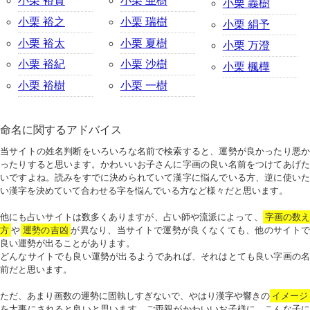
小栗 裕貴
小栗 亜樹
小栗 義樹
小栗 裕之
小栗 瑞樹
小栗 絹予
小栗 裕太
小栗 夏樹
小栗 万澄
小栗 裕紀
小栗 沙樹
小栗 楓樺
小栗 裕樹
小栗 一樹
命名に関するアドバイス
当サイトの姓名判断をいろいろな名前で検索すると、運勢が良かったり悪か
ったりすると思います。かわいいお子さんに字画の良い名前をつけてあげた
いですよね。読みをすでに決められていて漢字に悩んでいる方、逆に使いた
い漢字を決めていて合わせる字を悩んでいる方など様々だと思います。
他にも占いサイトは数多くありますが、占い師や流派によって、
字画の数
方
や
運勢の吉凶
が異なり、当サイトで運勢が良くなくても、他のサイトで
良い運勢が出ることがあります。
どんなサイトでも良い運勢が出るようであれば、それはとても良い字画の名
前だと思います。
ただ、あまり画数の運勢に固執しすぎないで、やはり漢字や響きの
イメージ
を大事にされると良いと思います。ご両親がかわいいお子様に、こんな子に