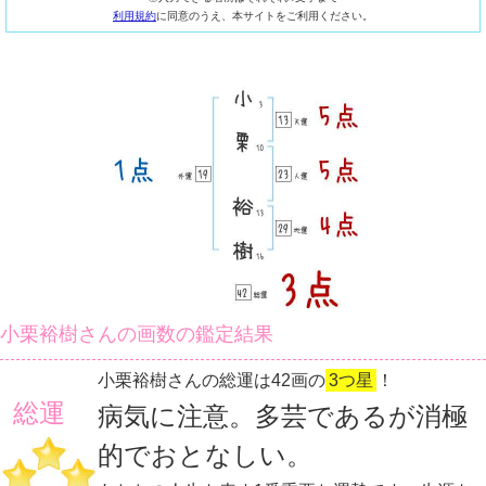
利用規約
に同意のうえ、本サイトをご利用ください。
小栗裕樹さんの画数の鑑定結果
小栗裕樹さんの総運は42画の
3つ星
！
総運
病気に注意。多芸であるが消極
的でおとなしい。