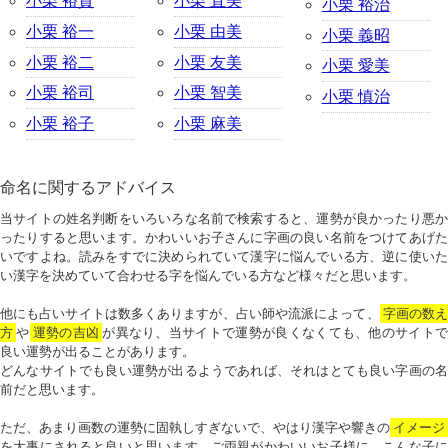
小栗 裕貴
小栗 直美
小栗 裕治
小栗 裕一
小栗 由美
小栗 義昭
小栗 裕二
小栗 友美
小栗 愛美
小栗 裕司
小栗 智美
小栗 慎治
小栗 裕子
小栗 麻美
命名に関するアドバイス
当サイトの姓名判断をいろいろな名前で検索すると、運勢が良かったり悪か
ったりすると思います。かわいいお子さんに字画の良い名前をつけてあげた
いですよね。読みをすでに決められていて漢字に悩んでいる方、逆に使いた
い漢字を決めていて合わせる字を悩んでいる方など様々だと思います。
他にも占いサイトは数多くありますが、占い師や流派によって、
字画の数
方
や
運勢の吉凶
が異なり、当サイトで運勢が良くなくても、他のサイトで
良い運勢が出ることがあります。
どんなサイトでも良い運勢が出るようであれば、それはとても良い字画の名
前だと思います。
ただ、あまり画数の運勢に固執しすぎないで、やはり漢字や響きの
イメージ
を大事にされると良いと思います。ご両親がかわいいお子様に、こんな子に