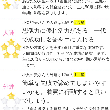
あなたの人生を表す1番重要な運勢です。生涯を
通じて影響する総合運となり、主に50歳以降の晩
年期に影響を及ぼします。
小栗裕美さんの人運は23画の
5つ星
！
想像力に優れ活力がある。一代
人運
で成功し名誉を手に入れる。
性格や才能などを表す2番目に重要な運勢です。
人間関係や協調性、社会的な成功に影響します。
主に20歳から50歳ぐらいまでの中年期の運勢を表
します。
小栗裕美さんの外運は12画の
1つ星
！
簡単な失敗で諦めてしまいやす
外運
いかも。着実に行動すると良い
でしょう。
生活面を象徴する運勢です。外部から受ける影響