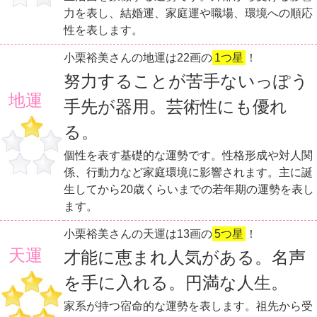
力を表し、結婚運、家庭運や職場、環境への順応
性を表します。
小栗裕美さんの地運は22画の
1つ星
！
努力することが苦手ないっぽう
地運
手先が器用。芸術性にも優れ
る。
個性を表す基礎的な運勢です。性格形成や対人関
係、行動力など家庭環境に影響されます。主に誕
生してから20歳くらいまでの若年期の運勢を表し
ます。
小栗裕美さんの天運は13画の
5つ星
！
天運
才能に恵まれ人気がある。名声
を手に入れる。円満な人生。
家系が持つ宿命的な運勢を表します。祖先から受