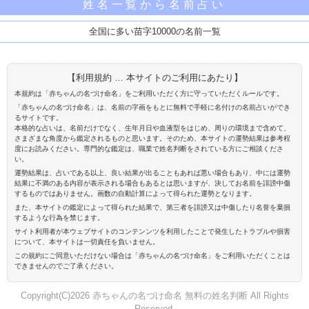
姓名一覧から名前占い
全国に多い苗字10000の名前一覧
【利用規約 … 本サイトのご利用にあたり】
本規約は「赤ちゃんの名づけ命名」をご利用いただく方に守っていただくルールです。
「赤ちゃんの名づけ命名」は、名前の字画をもとに無料で手軽に名付けの名前占いができ
るサイトです。
本格的な占いは、名前だけでなく、生年月日や血液型をはじめ、周りの環境まで含めて、
さまざまな角度から鑑定されるものと思います。そのため、本サイトの運勢結果は参考程
度にお読みください。専門的な鑑定は、職業で姓名判断をされている方にご相談くださ
い。
運勢結果は、占いである以上、良い結果が出ることもあれば悪い場合もあり、中には運勢
結果に不満のある内容が表示される場合もあるとは思いますが、決してお名前を誹謗中傷
するものではありません。画数の自動計算によって得られた運勢となります。
また、本サイトの鑑定によって得られた結果で、第三者を誹謗又は中傷したり名誉を棄損
するような行為を禁じます。
サイト利用者が本ウェブサイトのコンテンンツを利用したことで発生したトラブルや損害
について、本サイトは一切責任を負いません。
この規約にご同意いただけない場合は「赤ちゃんの名づけ命名」をご利用いただくことは
できませんのでご了承ください。
Copyright(C)2026 赤ちゃんの名づけ命名 無料の姓名判断 All Rights
Reserved.