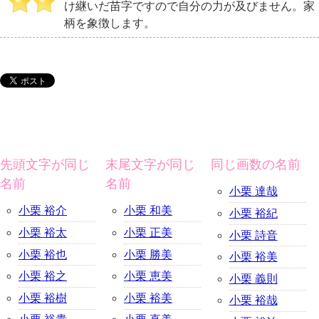
け継いだ苗字ですので自分の力が及びません。家
柄を象徴します。
先頭文字が同じ
末尾文字が同じ
同じ画数の名前
名前
名前
小栗 達哉
小栗 裕介
小栗 和美
小栗 裕紀
小栗 裕太
小栗 正美
小栗 詩音
小栗 裕也
小栗 勝美
小栗 裕美
小栗 裕之
小栗 恵美
小栗 義則
小栗 裕樹
小栗 裕美
小栗 裕哉