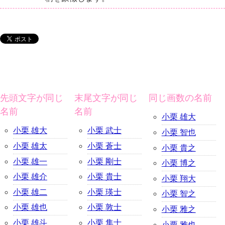
先頭文字が同じ
末尾文字が同じ
同じ画数の名前
名前
名前
小栗 雄大
小栗 雄大
小栗 武士
小栗 智也
小栗 雄太
小栗 蒼士
小栗 貴之
小栗 雄一
小栗 剛士
小栗 博之
小栗 雄介
小栗 貴士
小栗 翔大
小栗 雄二
小栗 瑛士
小栗 智之
小栗 雄也
小栗 敦士
小栗 雅之
小栗 雄斗
小栗 隼士
小栗 雅也