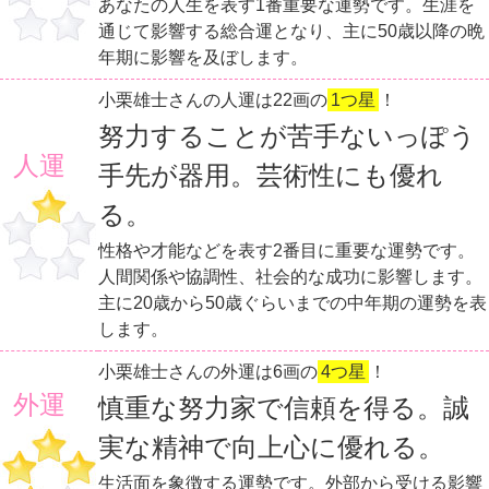
あなたの人生を表す1番重要な運勢です。生涯を
通じて影響する総合運となり、主に50歳以降の晩
年期に影響を及ぼします。
小栗雄士さんの人運は22画の
1つ星
！
努力することが苦手ないっぽう
人運
手先が器用。芸術性にも優れ
る。
性格や才能などを表す2番目に重要な運勢です。
人間関係や協調性、社会的な成功に影響します。
主に20歳から50歳ぐらいまでの中年期の運勢を表
します。
小栗雄士さんの外運は6画の
4つ星
！
外運
慎重な努力家で信頼を得る。誠
実な精神で向上心に優れる。
生活面を象徴する運勢です。外部から受ける影響