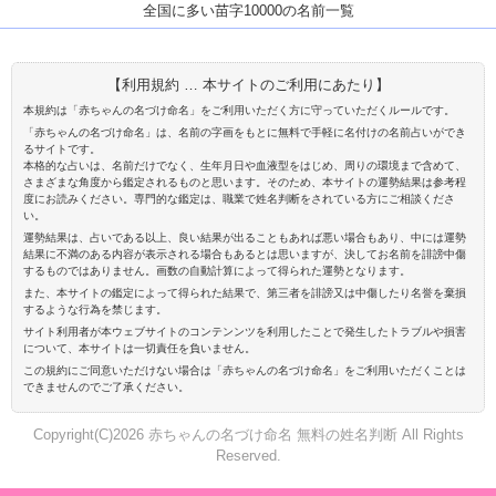
全国に多い苗字10000の名前一覧
【利用規約 … 本サイトのご利用にあたり】
本規約は「赤ちゃんの名づけ命名」をご利用いただく方に守っていただくルールです。
「赤ちゃんの名づけ命名」は、名前の字画をもとに無料で手軽に名付けの名前占いができ
るサイトです。
本格的な占いは、名前だけでなく、生年月日や血液型をはじめ、周りの環境まで含めて、
さまざまな角度から鑑定されるものと思います。そのため、本サイトの運勢結果は参考程
度にお読みください。専門的な鑑定は、職業で姓名判断をされている方にご相談くださ
い。
運勢結果は、占いである以上、良い結果が出ることもあれば悪い場合もあり、中には運勢
結果に不満のある内容が表示される場合もあるとは思いますが、決してお名前を誹謗中傷
するものではありません。画数の自動計算によって得られた運勢となります。
また、本サイトの鑑定によって得られた結果で、第三者を誹謗又は中傷したり名誉を棄損
するような行為を禁じます。
サイト利用者が本ウェブサイトのコンテンンツを利用したことで発生したトラブルや損害
について、本サイトは一切責任を負いません。
この規約にご同意いただけない場合は「赤ちゃんの名づけ命名」をご利用いただくことは
できませんのでご了承ください。
Copyright(C)2026 赤ちゃんの名づけ命名 無料の姓名判断 All Rights
Reserved.