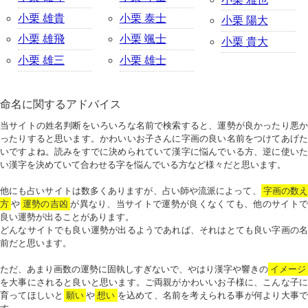
小栗 雄貴
小栗 泰士
小栗 陽大
小栗 雄飛
小栗 颯士
小栗 貴大
小栗 雄三
小栗 雄士
命名に関するアドバイス
当サイトの姓名判断をいろいろな名前で検索すると、運勢が良かったり悪か
ったりすると思います。かわいいお子さんに字画の良い名前をつけてあげた
いですよね。読みをすでに決められていて漢字に悩んでいる方、逆に使いた
い漢字を決めていて合わせる字を悩んでいる方など様々だと思います。
他にも占いサイトは数多くありますが、占い師や流派によって、
字画の数
方
や
運勢の吉凶
が異なり、当サイトで運勢が良くなくても、他のサイトで
良い運勢が出ることがあります。
どんなサイトでも良い運勢が出るようであれば、それはとても良い字画の名
前だと思います。
ただ、あまり画数の運勢に固執しすぎないで、やはり漢字や響きの
イメージ
を大事にされると良いと思います。ご両親がかわいいお子様に、こんな子に
育ってほしいと
願い
や
想い
を込めて、名前を考えられる事が何より大事で