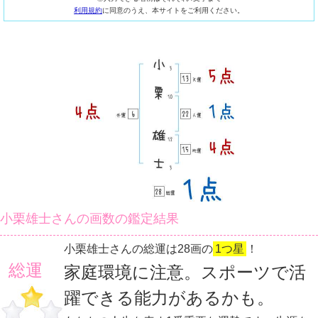
利用規約
に同意のうえ、本サイトをご利用ください。
小栗雄士さんの画数の鑑定結果
小栗雄士さんの総運は28画の
1つ星
！
総運
家庭環境に注意。スポーツで活
躍できる能力があるかも。