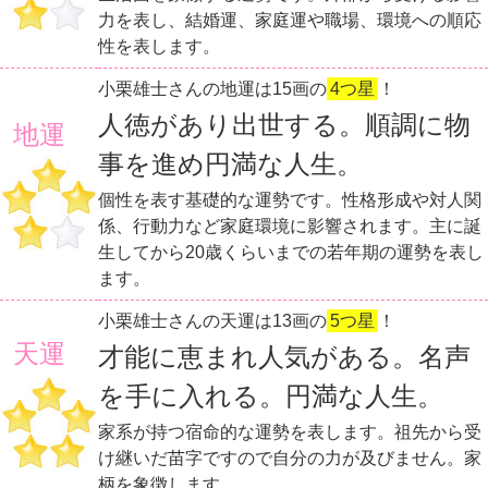
力を表し、結婚運、家庭運や職場、環境への順応
性を表します。
小栗雄士さんの地運は15画の
4つ星
！
人徳があり出世する。順調に物
地運
事を進め円満な人生。
個性を表す基礎的な運勢です。性格形成や対人関
係、行動力など家庭環境に影響されます。主に誕
生してから20歳くらいまでの若年期の運勢を表し
ます。
小栗雄士さんの天運は13画の
5つ星
！
天運
才能に恵まれ人気がある。名声
を手に入れる。円満な人生。
家系が持つ宿命的な運勢を表します。祖先から受
け継いだ苗字ですので自分の力が及びません。家
柄を象徴します。