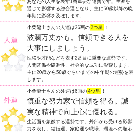
あなたの人生を表す1番重要な運勢です。生涯を
通じて影響する総合運となり、主に50歳以降の晩
年期に影響を及ぼします。
小栗龍士さんの人運は26画の
2つ星
！
波瀾万丈かも。信頼できる人を
人運
大事にしましょう。
性格や才能などを表す2番目に重要な運勢です。
人間関係や協調性、社会的な成功に影響します。
主に20歳から50歳ぐらいまでの中年期の運勢を表
します。
小栗龍士さんの外運は6画の
4つ星
！
外運
慎重な努力家で信頼を得る。誠
実な精神で向上心に優れる。
生活面を象徴する運勢です。外部から受ける影響
力を表し、結婚運、家庭運や職場、環境への順応