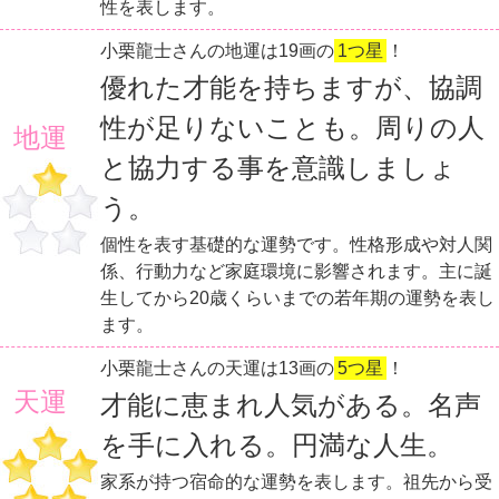
性を表します。
小栗龍士さんの地運は19画の
1つ星
！
優れた才能を持ちますが、協調
性が足りないことも。周りの人
地運
と協力する事を意識しましょ
う。
個性を表す基礎的な運勢です。性格形成や対人関
係、行動力など家庭環境に影響されます。主に誕
生してから20歳くらいまでの若年期の運勢を表し
ます。
小栗龍士さんの天運は13画の
5つ星
！
天運
才能に恵まれ人気がある。名声
を手に入れる。円満な人生。
家系が持つ宿命的な運勢を表します。祖先から受