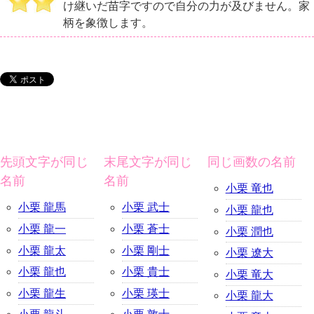
け継いだ苗字ですので自分の力が及びません。家
柄を象徴します。
先頭文字が同じ
末尾文字が同じ
同じ画数の名前
名前
名前
小栗 竜也
小栗 龍馬
小栗 武士
小栗 龍也
小栗 龍一
小栗 蒼士
小栗 潤也
小栗 龍太
小栗 剛士
小栗 遼大
小栗 龍也
小栗 貴士
小栗 竜大
小栗 龍生
小栗 瑛士
小栗 龍大