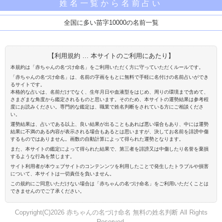
姓名一覧から名前占い
全国に多い苗字10000の名前一覧
【利用規約 … 本サイトのご利用にあたり】
本規約は「赤ちゃんの名づけ命名」をご利用いただく方に守っていただくルールです。
「赤ちゃんの名づけ命名」は、名前の字画をもとに無料で手軽に名付けの名前占いができ
るサイトです。
本格的な占いは、名前だけでなく、生年月日や血液型をはじめ、周りの環境まで含めて、
さまざまな角度から鑑定されるものと思います。そのため、本サイトの運勢結果は参考程
度にお読みください。専門的な鑑定は、職業で姓名判断をされている方にご相談くださ
い。
運勢結果は、占いである以上、良い結果が出ることもあれば悪い場合もあり、中には運勢
結果に不満のある内容が表示される場合もあるとは思いますが、決してお名前を誹謗中傷
するものではありません。画数の自動計算によって得られた運勢となります。
また、本サイトの鑑定によって得られた結果で、第三者を誹謗又は中傷したり名誉を棄損
するような行為を禁じます。
サイト利用者が本ウェブサイトのコンテンンツを利用したことで発生したトラブルや損害
について、本サイトは一切責任を負いません。
この規約にご同意いただけない場合は「赤ちゃんの名づけ命名」をご利用いただくことは
できませんのでご了承ください。
Copyright(C)2026 赤ちゃんの名づけ命名 無料の姓名判断 All Rights
Reserved.