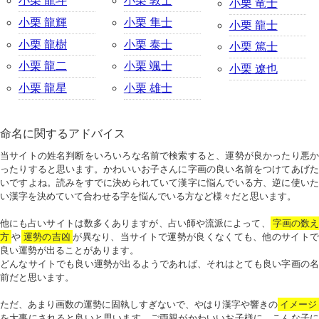
小栗 龍斗
小栗 敦士
小栗 竜士
小栗 龍輝
小栗 隼士
小栗 龍士
小栗 龍樹
小栗 泰士
小栗 篤士
小栗 龍二
小栗 颯士
小栗 遼也
小栗 龍星
小栗 雄士
命名に関するアドバイス
当サイトの姓名判断をいろいろな名前で検索すると、運勢が良かったり悪か
ったりすると思います。かわいいお子さんに字画の良い名前をつけてあげた
いですよね。読みをすでに決められていて漢字に悩んでいる方、逆に使いた
い漢字を決めていて合わせる字を悩んでいる方など様々だと思います。
他にも占いサイトは数多くありますが、占い師や流派によって、
字画の数
方
や
運勢の吉凶
が異なり、当サイトで運勢が良くなくても、他のサイトで
良い運勢が出ることがあります。
どんなサイトでも良い運勢が出るようであれば、それはとても良い字画の名
前だと思います。
ただ、あまり画数の運勢に固執しすぎないで、やはり漢字や響きの
イメージ
を大事にされると良いと思います。ご両親がかわいいお子様に、こんな子に