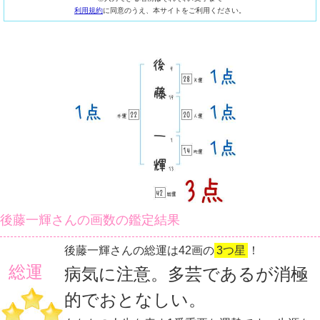
利用規約
に同意のうえ、本サイトをご利用ください。
後藤一輝さんの画数の鑑定結果
後藤一輝さんの総運は42画の
3つ星
！
総運
病気に注意。多芸であるが消極
的でおとなしい。