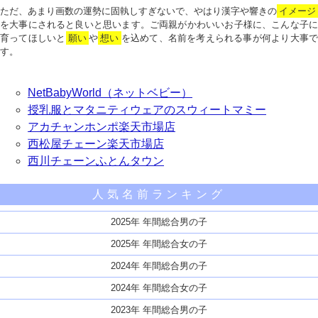
ただ、あまり画数の運勢に固執しすぎないで、やはり漢字や響きの
イメージ
を大事にされると良いと思います。ご両親がかわいいお子様に、こんな子に
育ってほしいと
願い
や
想い
を込めて、名前を考えられる事が何より大事で
す。
NetBabyWorld（ネットベビー）
授乳服とマタニティウェアのスウィートマミー
アカチャンホンポ楽天市場店
西松屋チェーン楽天市場店
西川チェーンふとんタウン
人気名前ランキング
2025年 年間総合男の子
2025年 年間総合女の子
2024年 年間総合男の子
2024年 年間総合女の子
2023年 年間総合男の子