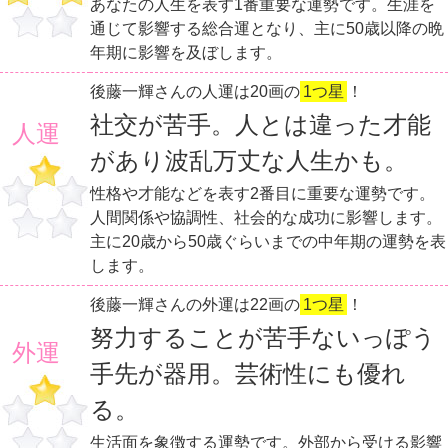
あなたの人生を表す1番重要な運勢です。生涯を
通じて影響する総合運となり、主に50歳以降の晩
年期に影響を及ぼします。
後藤一輝さんの人運は20画の
1つ星
！
社交が苦手。人とは違った才能
人運
があり波乱万丈な人生かも。
性格や才能などを表す2番目に重要な運勢です。
人間関係や協調性、社会的な成功に影響します。
主に20歳から50歳ぐらいまでの中年期の運勢を表
します。
後藤一輝さんの外運は22画の
1つ星
！
努力することが苦手ないっぽう
外運
手先が器用。芸術性にも優れ
る。
生活面を象徴する運勢です。外部から受ける影響