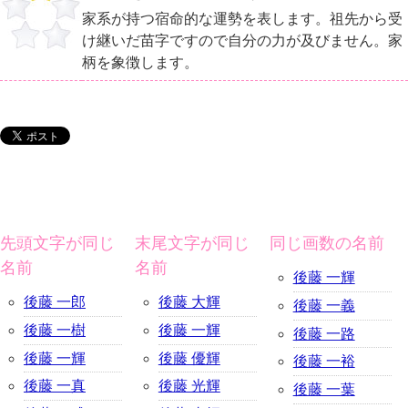
家系が持つ宿命的な運勢を表します。祖先から受
け継いだ苗字ですので自分の力が及びません。家
柄を象徴します。
先頭文字が同じ
末尾文字が同じ
同じ画数の名前
名前
名前
後藤 一輝
後藤 一郎
後藤 大輝
後藤 一義
後藤 一樹
後藤 一輝
後藤 一路
後藤 一輝
後藤 優輝
後藤 一裕
後藤 一真
後藤 光輝
後藤 一葉