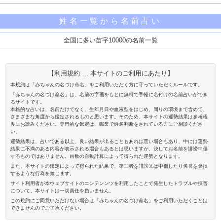
姓名一覧から名前占い
全国に多い苗字10000の名前一覧
【利用規約 … 本サイトのご利用にあたり】
本規約は「赤ちゃんの名づけ命名」をご利用いただく方に守っていただくルールです。
「赤ちゃんの名づけ命名」は、名前の字画をもとに無料で手軽に名付けの名前占いができ
るサイトです。
本格的な占いは、名前だけでなく、生年月日や血液型をはじめ、周りの環境まで含めて、
さまざまな角度から鑑定されるものと思います。そのため、本サイトの運勢結果は参考程
度にお読みください。専門的な鑑定は、職業で姓名判断をされている方にご相談くださ
い。
運勢結果は、占いである以上、良い結果が出ることもあれば悪い場合もあり、中には運勢
結果に不満のある内容が表示される場合もあるとは思いますが、決してお名前を誹謗中傷
するものではありません。画数の自動計算によって得られた運勢となります。
また、本サイトの鑑定によって得られた結果で、第三者を誹謗又は中傷したり名誉を棄損
するような行為を禁じます。
サイト利用者が本ウェブサイトのコンテンンツを利用したことで発生したトラブルや損害
について、本サイトは一切責任を負いません。
この規約にご同意いただけない場合は「赤ちゃんの名づけ命名」をご利用いただくことは
できませんのでご了承ください。