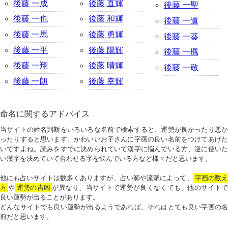
後藤 一成
後藤 直輝
後藤 一聖
後藤 一也
後藤 和輝
後藤 一道
後藤 一馬
後藤 勇輝
後藤 一葵
後藤 一平
後藤 陽輝
後藤 一楓
後藤 一翔
後藤 晴輝
後藤 一敬
後藤 一朗
後藤 幸輝
命名に関するアドバイス
当サイトの姓名判断をいろいろな名前で検索すると、運勢が良かったり悪か
ったりすると思います。かわいいお子さんに字画の良い名前をつけてあげた
いですよね。読みをすでに決められていて漢字に悩んでいる方、逆に使いた
い漢字を決めていて合わせる字を悩んでいる方など様々だと思います。
他にも占いサイトは数多くありますが、占い師や流派によって、
字画の数
方
や
運勢の吉凶
が異なり、当サイトで運勢が良くなくても、他のサイトで
良い運勢が出ることがあります。
どんなサイトでも良い運勢が出るようであれば、それはとても良い字画の名
前だと思います。