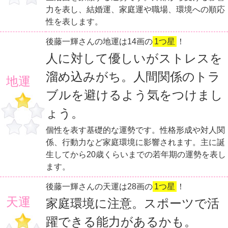
力を表し、結婚運、家庭運や職場、環境への順応
性を表します。
後藤一輝さんの地運は14画の
1つ星
！
人に対して優しいがストレスを
溜め込みがち。人間関係のトラ
地運
ブルを避けるよう気をつけまし
ょう。
個性を表す基礎的な運勢です。性格形成や対人関
係、行動力など家庭環境に影響されます。主に誕
生してから20歳くらいまでの若年期の運勢を表し
ます。
後藤一輝さんの天運は28画の
1つ星
！
天運
家庭環境に注意。スポーツで活
躍できる能力があるかも。