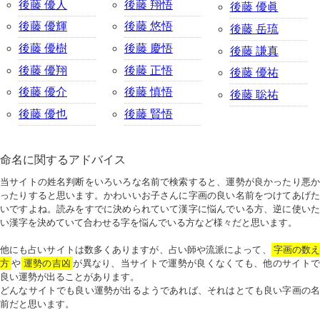
後藤 優人
後藤 翔悟
後藤 優眞
後藤 優輝
後藤 悠悟
後藤 岳琉
後藤 優樹
後藤 慶悟
後藤 謙真
後藤 優翔
後藤 正悟
後藤 優祐
後藤 優介
後藤 慎悟
後藤 聡祐
後藤 優也
後藤 賢悟
命名に関するアドバイス
当サイトの姓名判断をいろいろな名前で検索すると、運勢が良かったり悪か
ったりすると思います。かわいいお子さんに字画の良い名前をつけてあげた
いですよね。読みをすでに決められていて漢字に悩んでいる方、逆に使いた
い漢字を決めていて合わせる字を悩んでいる方など様々だと思います。
他にも占いサイトは数多くありますが、占い師や流派によって、
字画の数
方
や
運勢の吉凶
が異なり、当サイトで運勢が良くなくても、他のサイトで
良い運勢が出ることがあります。
どんなサイトでも良い運勢が出るようであれば、それはとても良い字画の名
前だと思います。