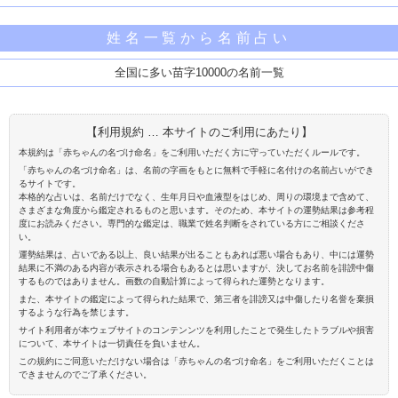
姓名一覧から名前占い
全国に多い苗字10000の名前一覧
【利用規約 … 本サイトのご利用にあたり】
本規約は「赤ちゃんの名づけ命名」をご利用いただく方に守っていただくルールです。
「赤ちゃんの名づけ命名」は、名前の字画をもとに無料で手軽に名付けの名前占いができ
るサイトです。
本格的な占いは、名前だけでなく、生年月日や血液型をはじめ、周りの環境まで含めて、
さまざまな角度から鑑定されるものと思います。そのため、本サイトの運勢結果は参考程
度にお読みください。専門的な鑑定は、職業で姓名判断をされている方にご相談くださ
い。
運勢結果は、占いである以上、良い結果が出ることもあれば悪い場合もあり、中には運勢
結果に不満のある内容が表示される場合もあるとは思いますが、決してお名前を誹謗中傷
するものではありません。画数の自動計算によって得られた運勢となります。
また、本サイトの鑑定によって得られた結果で、第三者を誹謗又は中傷したり名誉を棄損
するような行為を禁じます。
サイト利用者が本ウェブサイトのコンテンンツを利用したことで発生したトラブルや損害
について、本サイトは一切責任を負いません。
この規約にご同意いただけない場合は「赤ちゃんの名づけ命名」をご利用いただくことは
できませんのでご了承ください。