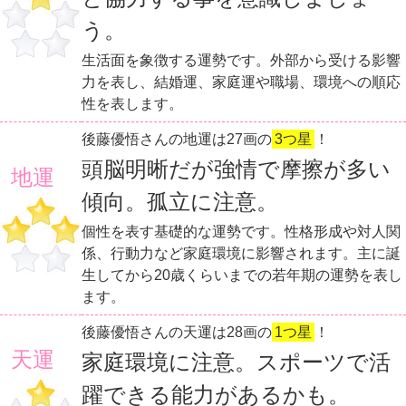
う。
生活面を象徴する運勢です。外部から受ける影響
力を表し、結婚運、家庭運や職場、環境への順応
性を表します。
後藤優悟さんの地運は27画の
3つ星
！
頭脳明晰だが強情で摩擦が多い
地運
傾向。孤立に注意。
個性を表す基礎的な運勢です。性格形成や対人関
係、行動力など家庭環境に影響されます。主に誕
生してから20歳くらいまでの若年期の運勢を表し
ます。
後藤優悟さんの天運は28画の
1つ星
！
天運
家庭環境に注意。スポーツで活
躍できる能力があるかも。