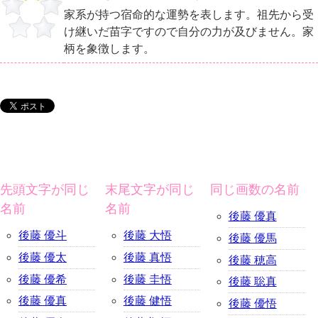
家系が持つ宿命的な運勢を表します。祖先から受
け継いだ苗字ですので自分の力が及びません。家
柄を象徴します。
先頭文字が同じ
末尾文字が同じ
同じ画数の名前
名前
名前
後藤 優真
後藤 優斗
後藤 大悟
後藤 優馬
後藤 優太
後藤 真悟
後藤 穂高
後藤 優希
後藤 圭悟
後藤 聡真
後藤 優真
後藤 健悟
後藤 優悟