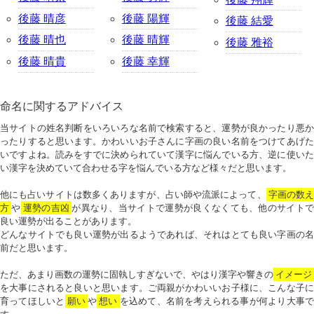
後藤 晴彦
後藤 陽輝
後藤 結愛
後藤 晴也
後藤 晴輝
後藤 雅裕
後藤 晴貴
後藤 幸輝
命名に関するアドバイス
当サイトの姓名判断をいろいろな名前で検索すると、運勢が良かったり悪か
ったりすると思います。かわいいお子さんに字画の良い名前をつけてあげた
いですよね。読みをすでに決められていて漢字に悩んでいる方、逆に使いた
い漢字を決めていて合わせる字を悩んでいる方など様々だと思います。
他にも占いサイトは数多くありますが、占い師や流派によって、
字画の数
方
や
運勢の吉凶
が異なり、当サイトで運勢が良くなくても、他のサイトで
良い運勢が出ることがあります。
どんなサイトでも良い運勢が出るようであれば、それはとても良い字画の名
前だと思います。
ただ、あまり画数の運勢に固執しすぎないで、やはり漢字や響きの
イメージ
を大事にされると良いと思います。ご両親がかわいいお子様に、こんな子に
育ってほしいと
願い
や
想い
を込めて、名前を考えられる事が何より大事で