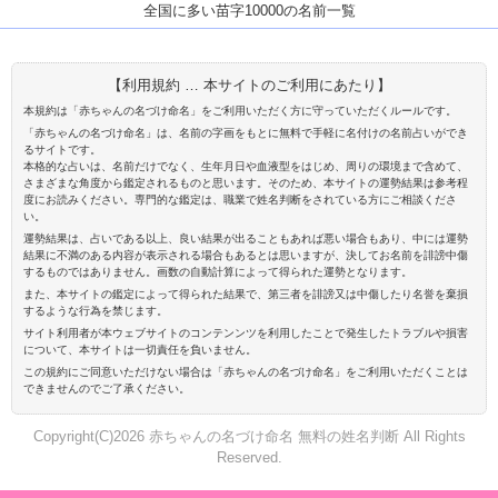
全国に多い苗字10000の名前一覧
【利用規約 … 本サイトのご利用にあたり】
本規約は「赤ちゃんの名づけ命名」をご利用いただく方に守っていただくルールです。
「赤ちゃんの名づけ命名」は、名前の字画をもとに無料で手軽に名付けの名前占いができ
るサイトです。
本格的な占いは、名前だけでなく、生年月日や血液型をはじめ、周りの環境まで含めて、
さまざまな角度から鑑定されるものと思います。そのため、本サイトの運勢結果は参考程
度にお読みください。専門的な鑑定は、職業で姓名判断をされている方にご相談くださ
い。
運勢結果は、占いである以上、良い結果が出ることもあれば悪い場合もあり、中には運勢
結果に不満のある内容が表示される場合もあるとは思いますが、決してお名前を誹謗中傷
するものではありません。画数の自動計算によって得られた運勢となります。
また、本サイトの鑑定によって得られた結果で、第三者を誹謗又は中傷したり名誉を棄損
するような行為を禁じます。
サイト利用者が本ウェブサイトのコンテンンツを利用したことで発生したトラブルや損害
について、本サイトは一切責任を負いません。
この規約にご同意いただけない場合は「赤ちゃんの名づけ命名」をご利用いただくことは
できませんのでご了承ください。
Copyright(C)2026 赤ちゃんの名づけ命名 無料の姓名判断 All Rights
Reserved.