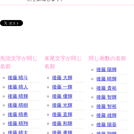
先頭文字が同じ
末尾文字が同じ
同じ画数の名前
名前
名前
後藤 陽輝
後藤 晴斗
後藤 大輝
後藤 晴輝
後藤 晴人
後藤 一輝
後藤 貴裕
後藤 晴輝
後藤 優輝
後藤 智輝
後藤 晴樹
後藤 光輝
後藤 智裕
後藤 晴希
後藤 直輝
後藤 雄輝
後藤 晴翔
後藤 和輝
後藤 陽葵
後藤 晴太
後藤 勇輝
後藤 翔輝