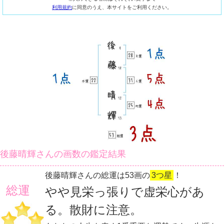
利用規約
に同意のうえ、本サイトをご利用ください。
後藤晴輝さんの画数の鑑定結果
後藤晴輝さんの総運は53画の
3つ星
！
総運
やや見栄っ張りで虚栄心があ
る。散財に注意。