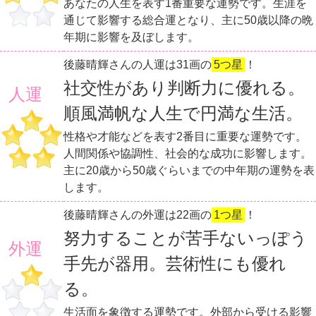
あなたの人生を表す1番重要な運勢です。生涯を
通じて影響する総合運となり、主に50歳以降の晩
年期に影響を及ぼします。
後藤晴輝さんの人運は31画の
5つ星
！
社交性があり判断力に優れる。
人運
順風満帆な人生で円満な生活。
性格や才能などを表す2番目に重要な運勢です。
人間関係や協調性、社会的な成功に影響します。
主に20歳から50歳ぐらいまでの中年期の運勢を表
します。
後藤晴輝さんの外運は22画の
1つ星
！
努力することが苦手ないっぽう
外運
手先が器用。芸術性にも優れ
る。
生活面を象徴する運勢です。外部から受ける影響