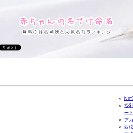
Ne
授
ー
ア
西