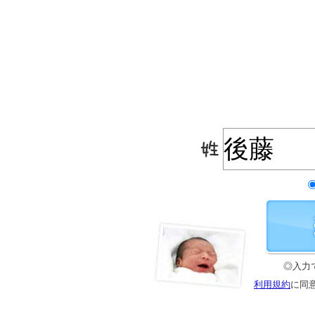
◎入力
利用規約
に同