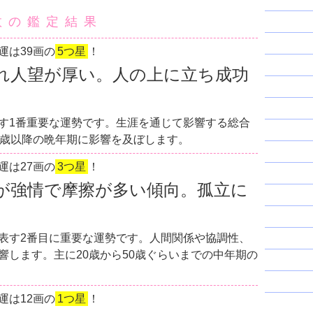
数の鑑定結果
運は39画の
5つ星
！
れ人望が厚い。人の上に立ち成功
す1番重要な運勢です。生涯を通じて影響する総合
0歳以降の晩年期に影響を及ぼします。
運は27画の
3つ星
！
が強情で摩擦が多い傾向。孤立に
表す2番目に重要な運勢です。人間関係や協調性、
響します。主に20歳から50歳ぐらいまでの中年期の
運は12画の
1つ星
！