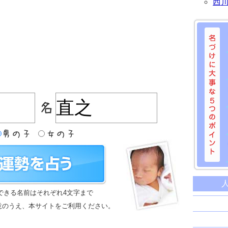
西
名づけに
命名に
できる名前はそれぞれ4文字まで
名前は
意のうえ、本サイトをご利用ください。
苗字と
姓名判