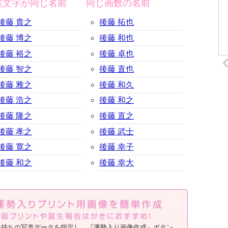
尾文字が同じ名前
同じ画数の名前
後藤 貴之
後藤 拓也
後藤 博之
後藤 和也
後藤 裕之
後藤 卓也
後藤 智之
後藤 直也
後藤 雅之
後藤 和久
後藤 浩之
後藤 和之
後藤 隆之
後藤 直之
後藤 孝之
後藤 武士
後藤 寛之
後藤 幸子
後藤 和之
後藤 幸大
お持ちの写真データを指定し、『運勢入り画像作成』ボタン