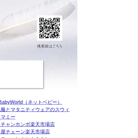
tBabyWorld（ネットベビー）
乳服とマタニティウェアのスウィ
トマミー
カチャンホンポ楽天市場店
松屋チェーン楽天市場店