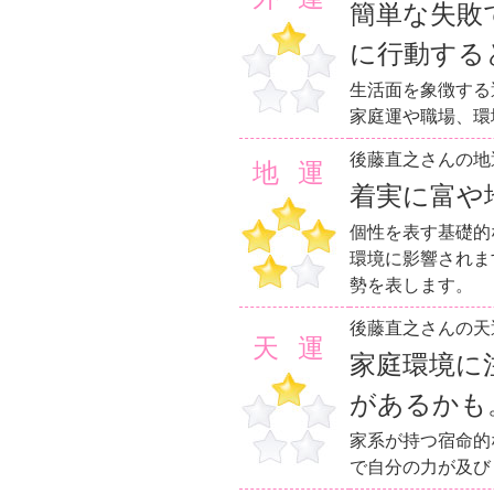
簡単な失敗
に行動する
生活面を象徴する
家庭運や職場、環
後藤直之さんの地
地運
着実に富や
個性を表す基礎的
環境に影響されま
勢を表します。
後藤直之さんの天
天運
家庭環境に
があるかも
家系が持つ宿命的
で自分の力が及び