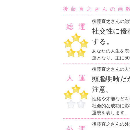
後藤直之さんの画
後藤直之さんの総
総運
社交性に優
する。
あなたの人生を表
運となり、主に5
後藤直之さんの人
人運
頭脳明晰だ
注意。
性格や才能などを
社会的な成功に影
運勢を表します。
後藤直之さんの外
外運