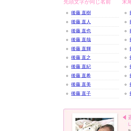
先頭文字が同じ名前
末
後藤 直樹
後藤 直人
後藤 直也
後藤 直哉
後藤 直輝
後藤 直之
後藤 直紀
後藤 直希
後藤 直美
後藤 直子