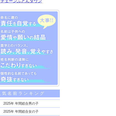
川チェーンふとんタウン
大事な5つのポイント
人気名前ランキング
親の責任を自覚する
子供への愛情や願いの結晶
2025年 年間総合男の子
のバランス、読み、発音、覚えやすさ
2025年 年間総合女の子
断の運勢にこだわりすぎない