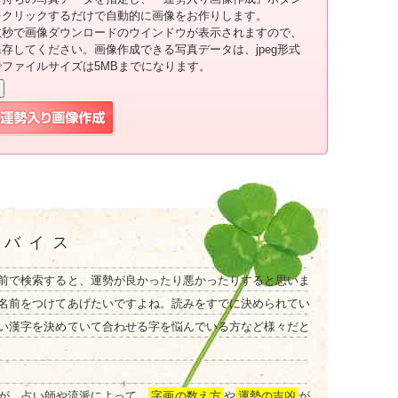
をクリックするだけで自動的に画像をお作りします。
数秒で画像ダウンロードのウインドウが表示されますので、
保存してください。画像作成できる写真データは、jpeg形式
でファイルサイズは5MBまでになります。
ドバイス
前で検索すると、運勢が良かったり悪かったりすると思いま
名前をつけてあげたいですよね。読みをすでに決められてい
い漢字を決めていて合わせる字を悩んでいる方など様々だと
が、占い師や流派によって、
字画の数え方
や
運勢の吉凶
が