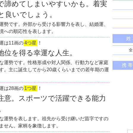
で諦めてしまいやすいかも。着実
と良いでしょう。
運勢です。外部から受ける影響力を表し、結婚運、
境への順応性を表します。
姓
運は11画の
4つ星
！
全
地位を得る幸運な人生。
な運勢です。性格形成や対人関係、行動力など家庭
携
す。主に誕生してから20歳くらいまでの若年期の運
運は28画の
1つ星
！
注意。スポーツで活躍できる能力
。
な運勢を表します。祖先から受け継いだ苗字ですの
ません。家柄を象徴します。