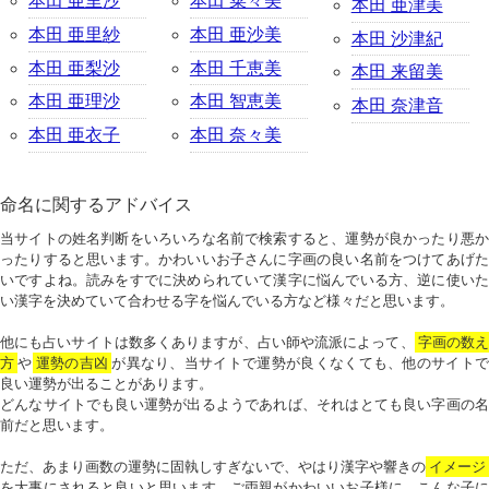
本田 亜里沙
本田 菜々美
本田 亜津美
本田 亜里紗
本田 亜沙美
本田 沙津紀
本田 亜梨沙
本田 千恵美
本田 来留美
本田 亜理沙
本田 智恵美
本田 奈津音
本田 亜衣子
本田 奈々美
命名に関するアドバイス
当サイトの姓名判断をいろいろな名前で検索すると、運勢が良かったり悪か
ったりすると思います。かわいいお子さんに字画の良い名前をつけてあげた
いですよね。読みをすでに決められていて漢字に悩んでいる方、逆に使いた
い漢字を決めていて合わせる字を悩んでいる方など様々だと思います。
他にも占いサイトは数多くありますが、占い師や流派によって、
字画の数
方
や
運勢の吉凶
が異なり、当サイトで運勢が良くなくても、他のサイトで
良い運勢が出ることがあります。
どんなサイトでも良い運勢が出るようであれば、それはとても良い字画の名
前だと思います。
ただ、あまり画数の運勢に固執しすぎないで、やはり漢字や響きの
イメージ
を大事にされると良いと思います。ご両親がかわいいお子様に、こんな子に