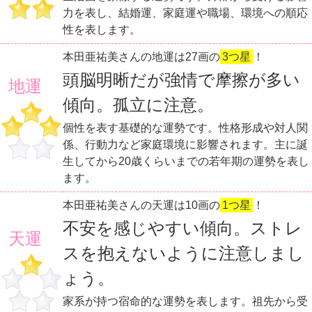
力を表し、結婚運、家庭運や職場、環境への順応
性を表します。
本田亜祐美さんの地運は27画の
3つ星
！
頭脳明晰だが強情で摩擦が多い
地運
傾向。孤立に注意。
個性を表す基礎的な運勢です。性格形成や対人関
係、行動力など家庭環境に影響されます。主に誕
生してから20歳くらいまでの若年期の運勢を表し
ます。
本田亜祐美さんの天運は10画の
1つ星
！
不安を感じやすい傾向。ストレ
天運
スを抱えないように注意しまし
ょう。
家系が持つ宿命的な運勢を表します。祖先から受