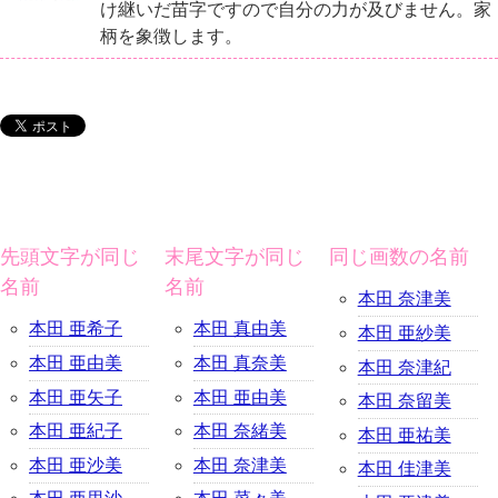
け継いだ苗字ですので自分の力が及びません。家
柄を象徴します。
先頭文字が同じ
末尾文字が同じ
同じ画数の名前
名前
名前
本田 奈津美
本田 亜希子
本田 真由美
本田 亜紗美
本田 亜由美
本田 真奈美
本田 奈津紀
本田 亜矢子
本田 亜由美
本田 奈留美
本田 亜紀子
本田 奈緒美
本田 亜祐美
本田 亜沙美
本田 奈津美
本田 佳津美