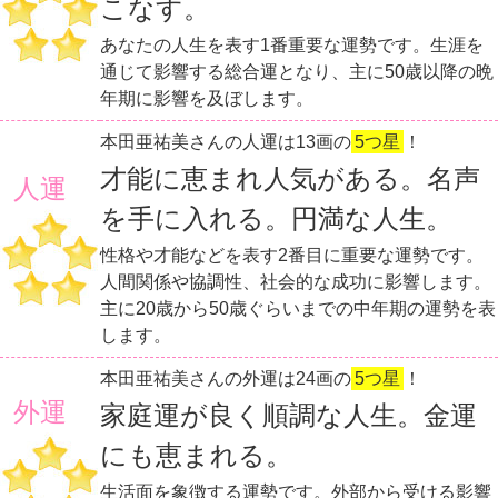
こなす。
あなたの人生を表す1番重要な運勢です。生涯を
通じて影響する総合運となり、主に50歳以降の晩
年期に影響を及ぼします。
本田亜祐美さんの人運は13画の
5つ星
！
才能に恵まれ人気がある。名声
人運
を手に入れる。円満な人生。
性格や才能などを表す2番目に重要な運勢です。
人間関係や協調性、社会的な成功に影響します。
主に20歳から50歳ぐらいまでの中年期の運勢を表
します。
本田亜祐美さんの外運は24画の
5つ星
！
外運
家庭運が良く順調な人生。金運
にも恵まれる。
生活面を象徴する運勢です。外部から受ける影響