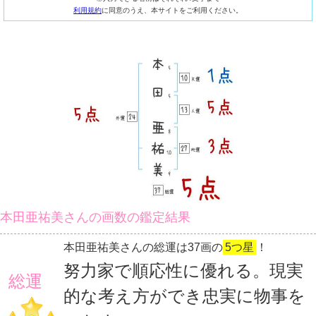
利用規約
に同意のうえ、本サイトをご利用ください。
本田亜祐美さんの画数の鑑定結果
本田亜祐美さんの総運は37画の
5つ星
！
努力家で順応性に優れる。現実
総運
的な考え方ができ忠実に物事を