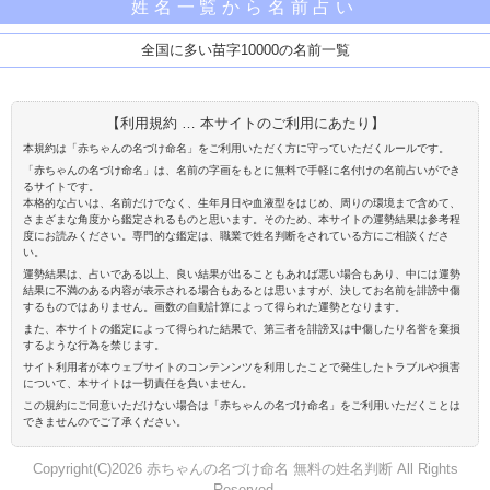
姓名一覧から名前占い
全国に多い苗字10000の名前一覧
【利用規約 … 本サイトのご利用にあたり】
本規約は「赤ちゃんの名づけ命名」をご利用いただく方に守っていただくルールです。
「赤ちゃんの名づけ命名」は、名前の字画をもとに無料で手軽に名付けの名前占いができ
るサイトです。
本格的な占いは、名前だけでなく、生年月日や血液型をはじめ、周りの環境まで含めて、
さまざまな角度から鑑定されるものと思います。そのため、本サイトの運勢結果は参考程
度にお読みください。専門的な鑑定は、職業で姓名判断をされている方にご相談くださ
い。
運勢結果は、占いである以上、良い結果が出ることもあれば悪い場合もあり、中には運勢
結果に不満のある内容が表示される場合もあるとは思いますが、決してお名前を誹謗中傷
するものではありません。画数の自動計算によって得られた運勢となります。
また、本サイトの鑑定によって得られた結果で、第三者を誹謗又は中傷したり名誉を棄損
するような行為を禁じます。
サイト利用者が本ウェブサイトのコンテンンツを利用したことで発生したトラブルや損害
について、本サイトは一切責任を負いません。
この規約にご同意いただけない場合は「赤ちゃんの名づけ命名」をご利用いただくことは
できませんのでご了承ください。
Copyright(C)2026 赤ちゃんの名づけ命名 無料の姓名判断 All Rights
Reserved.