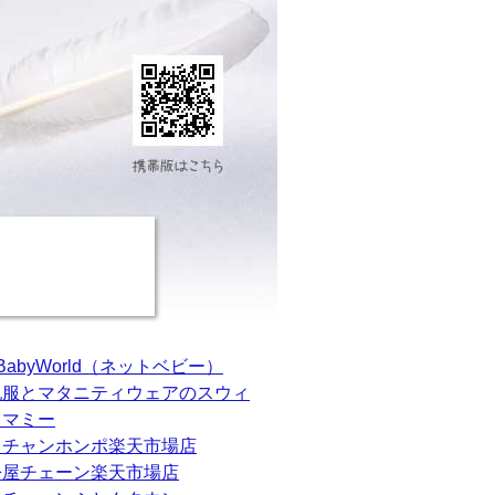
tBabyWorld（ネットベビー）
乳服とマタニティウェアのスウィ
トマミー
カチャンホンポ楽天市場店
松屋チェーン楽天市場店