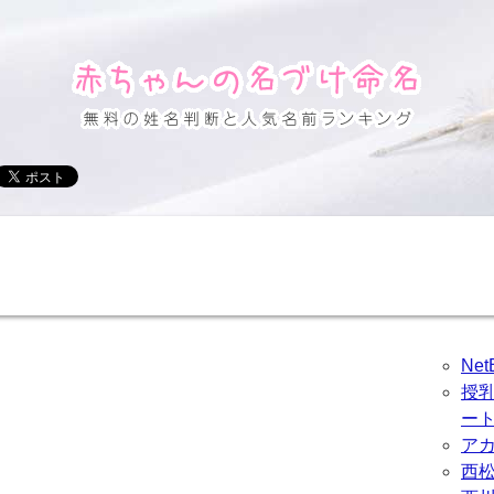
Ne
授
ー
ア
西