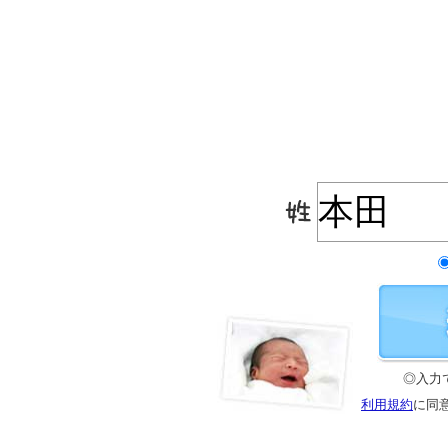
◎入力
利用規約
に同