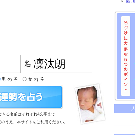
西
名づけに
命名に
できる名前はそれぞれ4文字まで
名前は
意のうえ、本サイトをご利用ください。
苗字と
姓名判