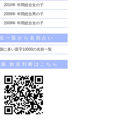
2010年 年間総合女の子
2009年 年間総合男の子
2009年 年間総合女の子
名一覧から名前占い
国に多い苗字10000の名前一覧
帯版 姓名判断はこちら