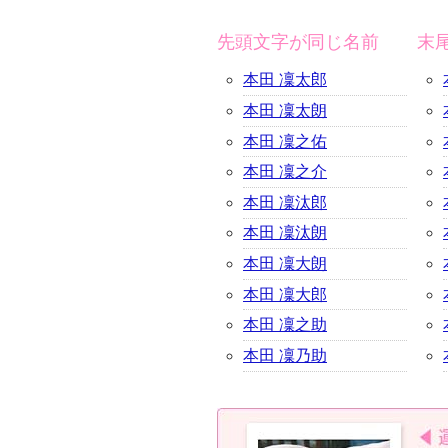
先頭文字が同じ名前
末
本田 凜太郎
本田 凜太朗
本田 凜之佑
本田 凜之介
本田 凜汰郎
本田 凜汰朗
本田 凜大朗
本田 凜大郎
本田 凜之助
本田 凜乃助