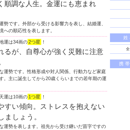
く順調な人生。金運にも恵まれ
運勢です。外部から受ける影響力を表し、結婚運、
境への順応性を表します。
姓
地運は34画の
2つ星
！
全
れるが、自尊心が強く災難に注意
。
携
な運勢です。性格形成や対人関係、行動力など家庭
す。主に誕生してから20歳くらいまでの若年期の運
天運は10画の
1つ星
！
やすい傾向。ストレスを抱えない
しましょう。
な運勢を表します。祖先から受け継いだ苗字ですの