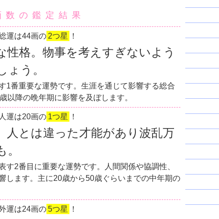
画数の鑑定結果
総運は44画の
2つ星
！
な性格。物事を考えすぎないよう
しょう。
す1番重要な運勢です。生涯を通じて影響する総合
0歳以降の晩年期に影響を及ぼします。
人運は20画の
1つ星
！
。人とは違った才能があり波乱万
も。
表す2番目に重要な運勢です。人間関係や協調性、
響します。主に20歳から50歳ぐらいまでの中年期の
外運は24画の
5つ星
！