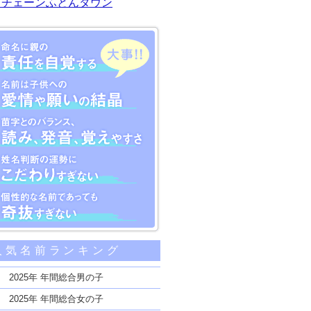
川チェーンふとんタウン
大事な5つのポイント
人気名前ランキング
親の責任を自覚する
子供への愛情や願いの結晶
2025年 年間総合男の子
のバランス、読み、発音、覚えやすさ
2025年 年間総合女の子
断の運勢にこだわりすぎない