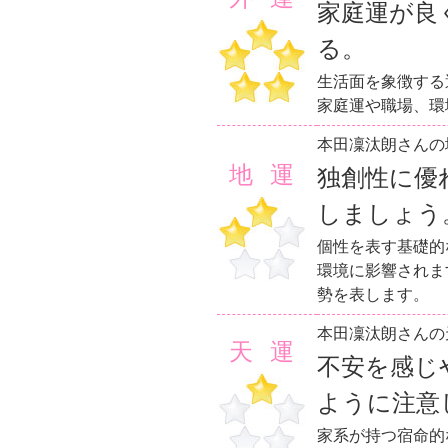
家庭運が良
る。
生活面を象徴する
家庭運や職場、環
本田凜汰朗さんの
地運
独創性に優
しましょう
個性を表す基礎的
環境に影響されま
勢を表します。
本田凜汰朗さんの
天運
不安を感じ
ように注意
家系が持つ宿命的