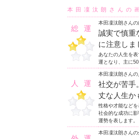
本田凜汰朗さんの
本田凜汰朗さんの
総運
誠実で慎重
に注意しま
あなたの人生を表
運となり、主に5
本田凜汰朗さんの
人運
社交が苦手
丈な人生か
性格や才能などを
社会的な成功に影
運勢を表します。
本田凜汰朗さんの
外運