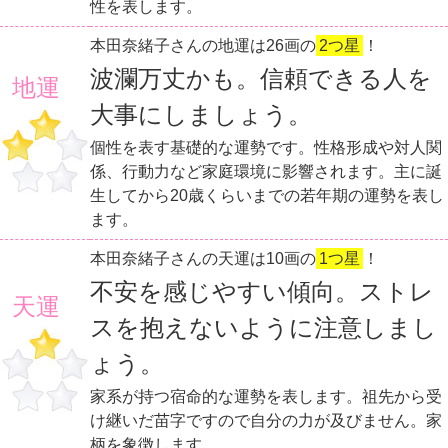
性を表します。
本田奈緒子さんの地運は26画の
2つ星
！
波瀾万丈かも。信頼できる人を
地運
大事にしましょう。
個性を表す基礎的な運勢です。性格形成や対人関
係、行動力など家庭環境に影響されます。主に誕
生してから20歳くらいまでの若年期の運勢を表し
ます。
本田奈緒子さんの天運は10画の
1つ星
！
不安を感じやすい傾向。ストレ
天運
スを抱えないように注意しまし
ょう。
家系が持つ宿命的な運勢を表します。祖先から受
け継いだ苗字ですので自分の力が及びません。家
柄を象徴します。