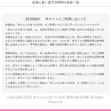
全国に多い苗字10000の名前一覧
【利用規約 … 本サイトのご利用にあたり】
本規約は「赤ちゃんの名づけ命名」をご利用いただく方に守っていただくルールです。
「赤ちゃんの名づけ命名」は、名前の字画をもとに無料で手軽に名付けの名前占いができ
るサイトです。
本格的な占いは、名前だけでなく、生年月日や血液型をはじめ、周りの環境まで含めて、
さまざまな角度から鑑定されるものと思います。そのため、本サイトの運勢結果は参考程
度にお読みください。専門的な鑑定は、職業で姓名判断をされている方にご相談くださ
い。
運勢結果は、占いである以上、良い結果が出ることもあれば悪い場合もあり、中には運勢
結果に不満のある内容が表示される場合もあるとは思いますが、決してお名前を誹謗中傷
するものではありません。画数の自動計算によって得られた運勢となります。
また、本サイトの鑑定によって得られた結果で、第三者を誹謗又は中傷したり名誉を棄損
するような行為を禁じます。
サイト利用者が本ウェブサイトのコンテンンツを利用したことで発生したトラブルや損害
について、本サイトは一切責任を負いません。
この規約にご同意いただけない場合は「赤ちゃんの名づけ命名」をご利用いただくことは
できませんのでご了承ください。
Copyright(C)2026 赤ちゃんの名づけ命名 無料の姓名判断 All Rights
Reserved.