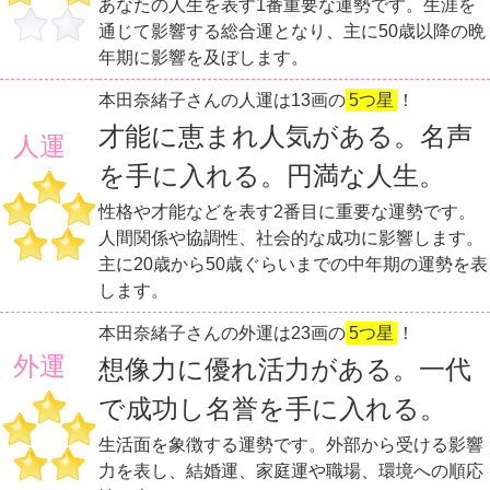
あなたの人生を表す1番重要な運勢です。生涯を
通じて影響する総合運となり、主に50歳以降の晩
年期に影響を及ぼします。
本田奈緒子さんの人運は13画の
5つ星
！
才能に恵まれ人気がある。名声
人運
を手に入れる。円満な人生。
性格や才能などを表す2番目に重要な運勢です。
人間関係や協調性、社会的な成功に影響します。
主に20歳から50歳ぐらいまでの中年期の運勢を表
します。
本田奈緒子さんの外運は23画の
5つ星
！
外運
想像力に優れ活力がある。一代
で成功し名誉を手に入れる。
生活面を象徴する運勢です。外部から受ける影響
力を表し、結婚運、家庭運や職場、環境への順応