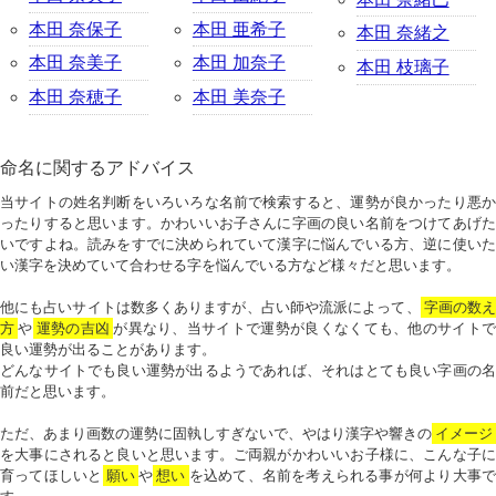
本田 奈保子
本田 亜希子
本田 奈緒之
本田 奈美子
本田 加奈子
本田 枝璃子
本田 奈穂子
本田 美奈子
命名に関するアドバイス
当サイトの姓名判断をいろいろな名前で検索すると、運勢が良かったり悪か
ったりすると思います。かわいいお子さんに字画の良い名前をつけてあげた
いですよね。読みをすでに決められていて漢字に悩んでいる方、逆に使いた
い漢字を決めていて合わせる字を悩んでいる方など様々だと思います。
他にも占いサイトは数多くありますが、占い師や流派によって、
字画の数
方
や
運勢の吉凶
が異なり、当サイトで運勢が良くなくても、他のサイトで
良い運勢が出ることがあります。
どんなサイトでも良い運勢が出るようであれば、それはとても良い字画の名
前だと思います。
ただ、あまり画数の運勢に固執しすぎないで、やはり漢字や響きの
イメージ
を大事にされると良いと思います。ご両親がかわいいお子様に、こんな子に
育ってほしいと
願い
や
想い
を込めて、名前を考えられる事が何より大事で