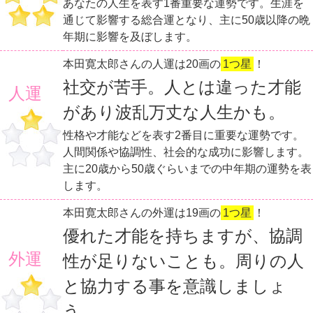
あなたの人生を表す1番重要な運勢です。生涯を
通じて影響する総合運となり、主に50歳以降の晩
年期に影響を及ぼします。
本田寛太郎さんの人運は20画の
1つ星
！
社交が苦手。人とは違った才能
人運
があり波乱万丈な人生かも。
性格や才能などを表す2番目に重要な運勢です。
人間関係や協調性、社会的な成功に影響します。
主に20歳から50歳ぐらいまでの中年期の運勢を表
します。
本田寛太郎さんの外運は19画の
1つ星
！
優れた才能を持ちますが、協調
外運
性が足りないことも。周りの人
と協力する事を意識しましょ
う。