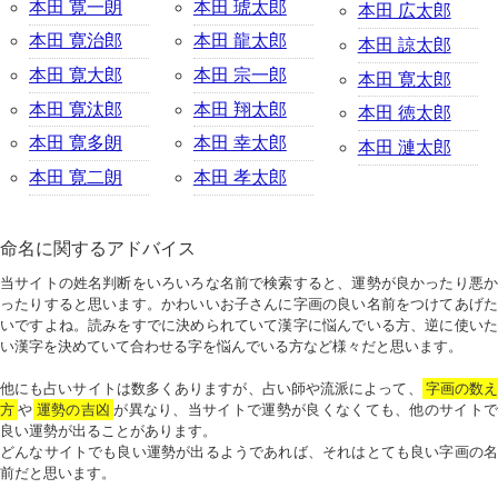
本田 寛一朗
本田 琥太郎
本田 広太郎
本田 寛治郎
本田 龍太郎
本田 諒太郎
本田 寛大郎
本田 宗一郎
本田 寛太郎
本田 寛汰郎
本田 翔太郎
本田 徳太郎
本田 寛多朗
本田 幸太郎
本田 漣太郎
本田 寛二朗
本田 孝太郎
命名に関するアドバイス
当サイトの姓名判断をいろいろな名前で検索すると、運勢が良かったり悪か
ったりすると思います。かわいいお子さんに字画の良い名前をつけてあげた
いですよね。読みをすでに決められていて漢字に悩んでいる方、逆に使いた
い漢字を決めていて合わせる字を悩んでいる方など様々だと思います。
他にも占いサイトは数多くありますが、占い師や流派によって、
字画の数
方
や
運勢の吉凶
が異なり、当サイトで運勢が良くなくても、他のサイトで
良い運勢が出ることがあります。
どんなサイトでも良い運勢が出るようであれば、それはとても良い字画の名
前だと思います。