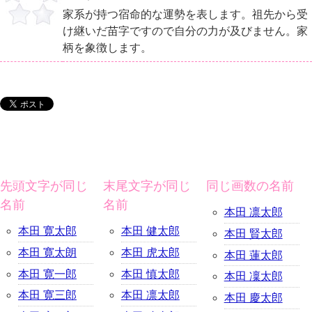
家系が持つ宿命的な運勢を表します。祖先から受
け継いだ苗字ですので自分の力が及びません。家
柄を象徴します。
先頭文字が同じ
末尾文字が同じ
同じ画数の名前
名前
名前
本田 凛太郎
本田 寛太郎
本田 健太郎
本田 賢太郎
本田 寛太朗
本田 虎太郎
本田 蓮太郎
本田 寛一郎
本田 慎太郎
本田 凜太郎
本田 寛三郎
本田 凛太郎
本田 慶太郎