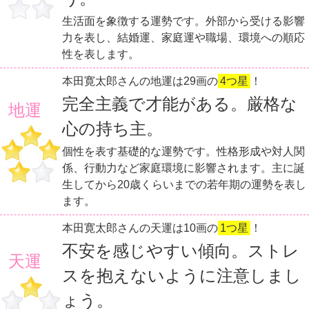
生活面を象徴する運勢です。外部から受ける影響
力を表し、結婚運、家庭運や職場、環境への順応
性を表します。
本田寛太郎さんの地運は29画の
4つ星
！
完全主義で才能がある。厳格な
地運
心の持ち主。
個性を表す基礎的な運勢です。性格形成や対人関
係、行動力など家庭環境に影響されます。主に誕
生してから20歳くらいまでの若年期の運勢を表し
ます。
本田寛太郎さんの天運は10画の
1つ星
！
不安を感じやすい傾向。ストレ
天運
スを抱えないように注意しまし
ょう。