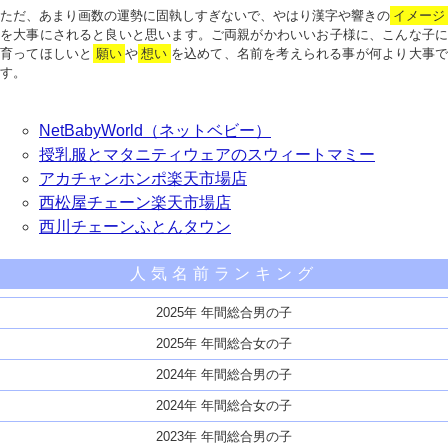
ただ、あまり画数の運勢に固執しすぎないで、やはり漢字や響きの
イメージ
を大事にされると良いと思います。ご両親がかわいいお子様に、こんな子に
育ってほしいと
願い
や
想い
を込めて、名前を考えられる事が何より大事で
す。
NetBabyWorld（ネットベビー）
授乳服とマタニティウェアのスウィートマミー
アカチャンホンポ楽天市場店
西松屋チェーン楽天市場店
西川チェーンふとんタウン
人気名前ランキング
2025年 年間総合男の子
2025年 年間総合女の子
2024年 年間総合男の子
2024年 年間総合女の子
2023年 年間総合男の子