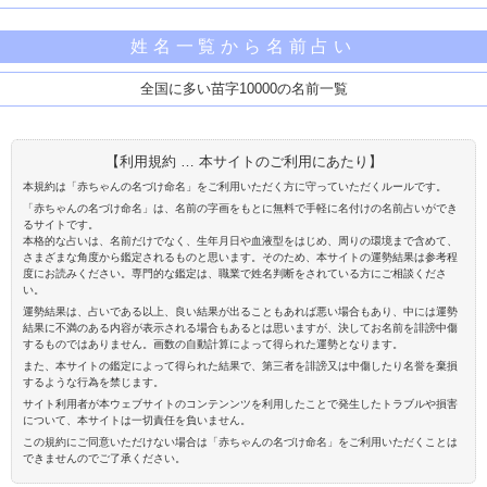
姓名一覧から名前占い
全国に多い苗字10000の名前一覧
【利用規約 … 本サイトのご利用にあたり】
本規約は「赤ちゃんの名づけ命名」をご利用いただく方に守っていただくルールです。
「赤ちゃんの名づけ命名」は、名前の字画をもとに無料で手軽に名付けの名前占いができ
るサイトです。
本格的な占いは、名前だけでなく、生年月日や血液型をはじめ、周りの環境まで含めて、
さまざまな角度から鑑定されるものと思います。そのため、本サイトの運勢結果は参考程
度にお読みください。専門的な鑑定は、職業で姓名判断をされている方にご相談くださ
い。
運勢結果は、占いである以上、良い結果が出ることもあれば悪い場合もあり、中には運勢
結果に不満のある内容が表示される場合もあるとは思いますが、決してお名前を誹謗中傷
するものではありません。画数の自動計算によって得られた運勢となります。
また、本サイトの鑑定によって得られた結果で、第三者を誹謗又は中傷したり名誉を棄損
するような行為を禁じます。
サイト利用者が本ウェブサイトのコンテンンツを利用したことで発生したトラブルや損害
について、本サイトは一切責任を負いません。
この規約にご同意いただけない場合は「赤ちゃんの名づけ命名」をご利用いただくことは
できませんのでご了承ください。