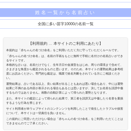
姓名一覧から名前占い
全国に多い苗字10000の名前一覧
【利用規約 … 本サイトのご利用にあたり】
本規約は「赤ちゃんの名づけ命名」をご利用いただく方に守っていただくルールです。
「赤ちゃんの名づけ命名」は、名前の字画をもとに無料で手軽に名付けの名前占いができ
るサイトです。
本格的な占いは、名前だけでなく、生年月日や血液型をはじめ、周りの環境まで含めて、
さまざまな角度から鑑定されるものと思います。そのため、本サイトの運勢結果は参考程
度にお読みください。専門的な鑑定は、職業で姓名判断をされている方にご相談くださ
い。
運勢結果は、占いである以上、良い結果が出ることもあれば悪い場合もあり、中には運勢
結果に不満のある内容が表示される場合もあるとは思いますが、決してお名前を誹謗中傷
するものではありません。画数の自動計算によって得られた運勢となります。
また、本サイトの鑑定によって得られた結果で、第三者を誹謗又は中傷したり名誉を棄損
するような行為を禁じます。
サイト利用者が本ウェブサイトのコンテンンツを利用したことで発生したトラブルや損害
について、本サイトは一切責任を負いません。
この規約にご同意いただけない場合は「赤ちゃんの名づけ命名」をご利用いただくことは
できませんのでご了承ください。