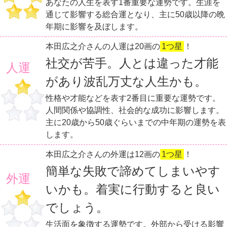
あなたの人生を表す1番重要な運勢です。生涯を
通じて影響する総合運となり、主に50歳以降の晩
年期に影響を及ぼします。
本田広之介さんの人運は20画の
1つ星
！
社交が苦手。人とは違った才能
人運
があり波乱万丈な人生かも。
性格や才能などを表す2番目に重要な運勢です。
人間関係や協調性、社会的な成功に影響します。
主に20歳から50歳ぐらいまでの中年期の運勢を表
します。
本田広之介さんの外運は12画の
1つ星
！
簡単な失敗で諦めてしまいやす
外運
いかも。着実に行動すると良い
でしょう。
生活面を象徴する運勢です。外部から受ける影響