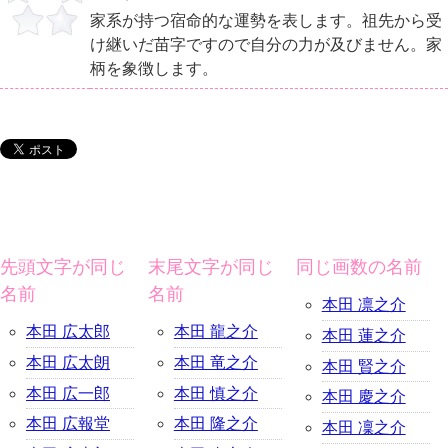
家系が持つ宿命的な運勢を表します。祖先から受
け継いだ苗字ですので自分の力が及びません。家
柄を象徴します。
先頭文字が同じ
末尾文字が同じ
同じ画数の名前
名前
名前
本田 凛之介
本田 広太郎
本田 龍之介
本田 蓮之介
本田 広太朗
本田 竜之介
本田 賢之介
本田 広一郎
本田 慎之介
本田 慶之介
本田 広報堂
本田 隆之介
本田 凜之介