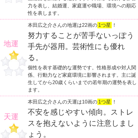
力を表し、結婚運、家庭運や職場、環境への順応
性を表します。
本田広之介さんの地運は22画の
1つ星
！
努力することが苦手ないっぽう
地運
手先が器用。芸術性にも優れ
る。
個性を表す基礎的な運勢です。性格形成や対人関
係、行動力など家庭環境に影響されます。主に誕
生してから20歳くらいまでの若年期の運勢を表し
ます。
本田広之介さんの天運は10画の
1つ星
！
不安を感じやすい傾向。ストレ
天運
スを抱えないように注意しまし
ょう。