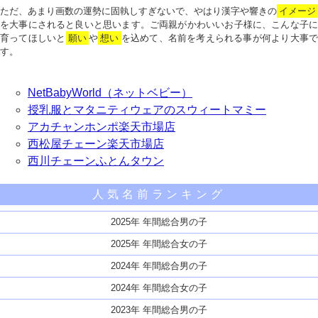
ただ、あまり画数の運勢に固執しすぎないで、やはり漢字や響きの
イメージ
を大事にされると良いと思います。ご両親がかわいいお子様に、こんな子に
育ってほしいと
願い
や
想い
を込めて、名前を考えられる事が何より大事で
す。
NetBabyWorld（ネットベビー）
授乳服とマタニティウェアのスウィートマミー
アカチャンホンポ楽天市場店
西松屋チェーン楽天市場店
西川チェーンふとんタウン
人気名前ランキング
2025年 年間総合男の子
2025年 年間総合女の子
2024年 年間総合男の子
2024年 年間総合女の子
2023年 年間総合男の子