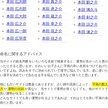
本田 広志朗
本田 真之介
本田 劉之介
本田 広志郎
本田 虎之介
本田 璃久斗
本田 広大郎
本田 蔵之介
本田 剣之介
本田 広之介
本田 幸之介
本田 諒之介
本田 広一朗
本田 琉之介
本田 漣之介
本田 広羽雲
本田 信之介
命名に関するアドバイス
当サイトの姓名判断をいろいろな名前で検索すると、運勢が良かったり悪か
ったりすると思います。かわいいお子さんに字画の良い名前をつけてあげた
いですよね。読みをすでに決められていて漢字に悩んでいる方、逆に使いた
い漢字を決めていて合わせる字を悩んでいる方など様々だと思います。
他にも占いサイトは数多くありますが、占い師や流派によって、
字画の数
方
や
運勢の吉凶
が異なり、当サイトで運勢が良くなくても、他のサイトで
良い運勢が出ることがあります。
どんなサイトでも良い運勢が出るようであれば、それはとても良い字画の名
前だと思います。