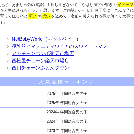
ただ、あまり画数の運勢に固執しすぎないで、やはり漢字や響きの
イメージ
を大事にされると良いと思います。ご両親がかわいいお子様に、こんな子に
育ってほしいと
願い
や
想い
を込めて、名前を考えられる事が何より大事で
す。
NetBabyWorld（ネットベビー）
授乳服とマタニティウェアのスウィートマミー
アカチャンホンポ楽天市場店
西松屋チェーン楽天市場店
西川チェーンふとんタウン
人気名前ランキング
2025年 年間総合男の子
2025年 年間総合女の子
2024年 年間総合男の子
2024年 年間総合女の子
2023年 年間総合男の子