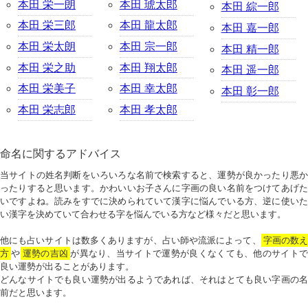
本田 栄一朗
本田 琥太郎
本田 綜一郎
本田 栄三郎
本田 龍太郎
本田 嘉一郎
本田 栄太朗
本田 宗一郎
本田 精一郎
本田 栄之助
本田 翔太郎
本田 遥一郎
本田 栄美子
本田 幸太郎
本田 彰一郎
本田 栄志郎
本田 孝太郎
命名に関するアドバイス
当サイトの姓名判断をいろいろな名前で検索すると、運勢が良かったり悪か
ったりすると思います。かわいいお子さんに字画の良い名前をつけてあげた
いですよね。読みをすでに決められていて漢字に悩んでいる方、逆に使いた
い漢字を決めていて合わせる字を悩んでいる方など様々だと思います。
他にも占いサイトは数多くありますが、占い師や流派によって、
字画の数
方
や
運勢の吉凶
が異なり、当サイトで運勢が良くなくても、他のサイトで
良い運勢が出ることがあります。
どんなサイトでも良い運勢が出るようであれば、それはとても良い字画の名
前だと思います。