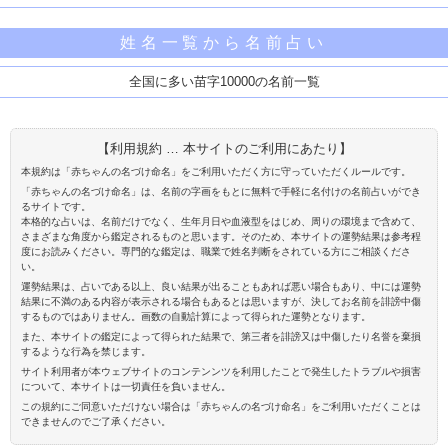
姓名一覧から名前占い
全国に多い苗字10000の名前一覧
【利用規約 … 本サイトのご利用にあたり】
本規約は「赤ちゃんの名づけ命名」をご利用いただく方に守っていただくルールです。
「赤ちゃんの名づけ命名」は、名前の字画をもとに無料で手軽に名付けの名前占いができ
るサイトです。
本格的な占いは、名前だけでなく、生年月日や血液型をはじめ、周りの環境まで含めて、
さまざまな角度から鑑定されるものと思います。そのため、本サイトの運勢結果は参考程
度にお読みください。専門的な鑑定は、職業で姓名判断をされている方にご相談くださ
い。
運勢結果は、占いである以上、良い結果が出ることもあれば悪い場合もあり、中には運勢
結果に不満のある内容が表示される場合もあるとは思いますが、決してお名前を誹謗中傷
するものではありません。画数の自動計算によって得られた運勢となります。
また、本サイトの鑑定によって得られた結果で、第三者を誹謗又は中傷したり名誉を棄損
するような行為を禁じます。
サイト利用者が本ウェブサイトのコンテンンツを利用したことで発生したトラブルや損害
について、本サイトは一切責任を負いません。
この規約にご同意いただけない場合は「赤ちゃんの名づけ命名」をご利用いただくことは
できませんのでご了承ください。