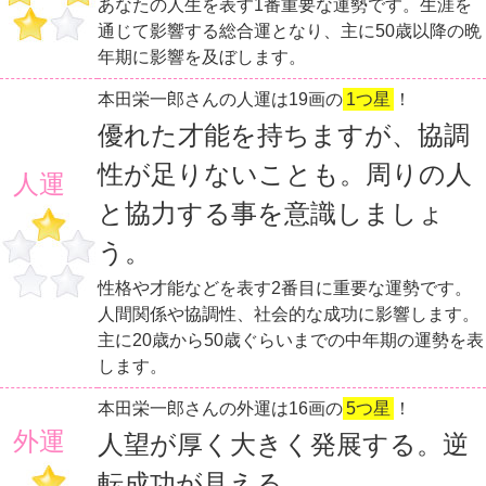
あなたの人生を表す1番重要な運勢です。生涯を
通じて影響する総合運となり、主に50歳以降の晩
年期に影響を及ぼします。
本田栄一郎さんの人運は19画の
1つ星
！
優れた才能を持ちますが、協調
性が足りないことも。周りの人
人運
と協力する事を意識しましょ
う。
性格や才能などを表す2番目に重要な運勢です。
人間関係や協調性、社会的な成功に影響します。
主に20歳から50歳ぐらいまでの中年期の運勢を表
します。
本田栄一郎さんの外運は16画の
5つ星
！
外運
人望が厚く大きく発展する。逆
転成功が見える。