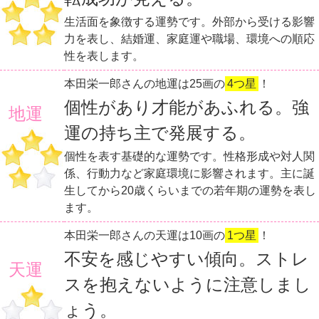
生活面を象徴する運勢です。外部から受ける影響
力を表し、結婚運、家庭運や職場、環境への順応
性を表します。
本田栄一郎さんの地運は25画の
4つ星
！
個性があり才能があふれる。強
地運
運の持ち主で発展する。
個性を表す基礎的な運勢です。性格形成や対人関
係、行動力など家庭環境に影響されます。主に誕
生してから20歳くらいまでの若年期の運勢を表し
ます。
本田栄一郎さんの天運は10画の
1つ星
！
不安を感じやすい傾向。ストレ
天運
スを抱えないように注意しまし
ょう。