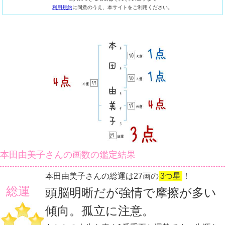
利用規約
に同意のうえ、本サイトをご利用ください。
本田由美子さんの画数の鑑定結果
本田由美子さんの総運は27画の
3つ星
！
総運
頭脳明晰だが強情で摩擦が多い
傾向。孤立に注意。