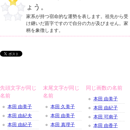
ょう。
家系が持つ宿命的な運勢を表します。祖先から受
け継いだ苗字ですので自分の力が及びません。家
柄を象徴します。
先頭文字が同じ
末尾文字が同じ
同じ画数の名前
名前
名前
本田 由美子
本田 由美子
本田 久美子
本田 由紀子
本田 由紀夫
本田 由美子
本田 可南子
本田 由紀子
本田 真理子
本田 由香子