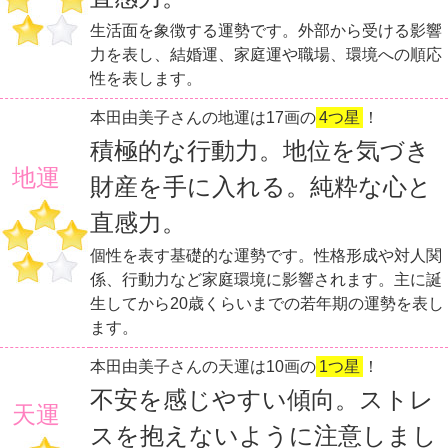
生活面を象徴する運勢です。外部から受ける影響
力を表し、結婚運、家庭運や職場、環境への順応
性を表します。
本田由美子さんの地運は17画の
4つ星
！
積極的な行動力。地位を気づき
地運
財産を手に入れる。純粋な心と
直感力。
個性を表す基礎的な運勢です。性格形成や対人関
係、行動力など家庭環境に影響されます。主に誕
生してから20歳くらいまでの若年期の運勢を表し
ます。
本田由美子さんの天運は10画の
1つ星
！
不安を感じやすい傾向。ストレ
天運
スを抱えないように注意しまし