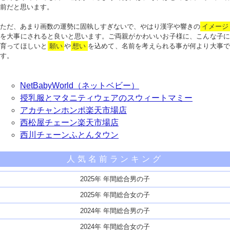
前だと思います。
ただ、あまり画数の運勢に固執しすぎないで、やはり漢字や響きの
イメージ
を大事にされると良いと思います。ご両親がかわいいお子様に、こんな子に
育ってほしいと
願い
や
想い
を込めて、名前を考えられる事が何より大事で
す。
NetBabyWorld（ネットベビー）
授乳服とマタニティウェアのスウィートマミー
アカチャンホンポ楽天市場店
西松屋チェーン楽天市場店
西川チェーンふとんタウン
人気名前ランキング
2025年 年間総合男の子
2025年 年間総合女の子
2024年 年間総合男の子
2024年 年間総合女の子