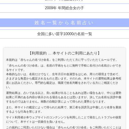
2009年 年間総合女の子
姓名一覧から名前占い
全国に多い苗字10000の名前一覧
【利用規約 … 本サイトのご利用にあたり】
本規約は「赤ちゃんの名づけ命名」をご利用いただく方に守っていただくルールです。
「赤ちゃんの名づけ命名」は、名前の字画をもとに無料で手軽に名付けの名前占いができ
るサイトです。
本格的な占いは、名前だけでなく、生年月日や血液型をはじめ、周りの環境まで含めて、
さまざまな角度から鑑定されるものと思います。そのため、本サイトの運勢結果は参考程
度にお読みください。専門的な鑑定は、職業で姓名判断をされている方にご相談くださ
い。
運勢結果は、占いである以上、良い結果が出ることもあれば悪い場合もあり、中には運勢
結果に不満のある内容が表示される場合もあるとは思いますが、決してお名前を誹謗中傷
するものではありません。画数の自動計算によって得られた運勢となります。
また、本サイトの鑑定によって得られた結果で、第三者を誹謗又は中傷したり名誉を棄損
するような行為を禁じます。
サイト利用者が本ウェブサイトのコンテンンツを利用したことで発生したトラブルや損害
について、本サイトは一切責任を負いません。
この規約にご同意いただけない場合は「赤ちゃんの名づけ命名」をご利用いただくことは