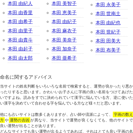
本田 由紀人
本田 美智子
本田 永美子
本田 由香里
本田 恵美子
本田 世南土
本田 由希子
本田 由紀子
本田 由紀也
本田 由里子
本田 麻衣子
本田 世紀子
本田 由貴斗
本田 美奈子
本田 田美大
本田 由起子
本田 加奈子
本田 布美子
本田 由太郎
本田 亜希子
命名に関するアドバイス
当サイトの姓名判断をいろいろな名前で検索すると、運勢が良かったり悪か
ったりすると思います。かわいいお子さんに字画の良い名前をつけてあげた
いですよね。読みをすでに決められていて漢字に悩んでいる方、逆に使いた
い漢字を決めていて合わせる字を悩んでいる方など様々だと思います。
他にも占いサイトは数多くありますが、占い師や流派によって、
字画の数
方
や
運勢の吉凶
が異なり、当サイトで運勢が良くなくても、他のサイトで
良い運勢が出ることがあります。
どんなサイトでも良い運勢が出るようであれば、それはとても良い字画の名