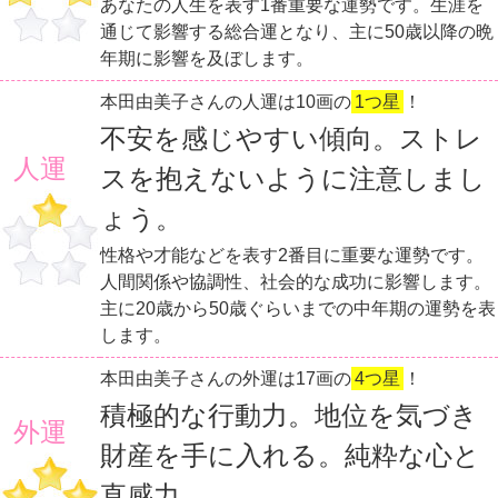
あなたの人生を表す1番重要な運勢です。生涯を
通じて影響する総合運となり、主に50歳以降の晩
年期に影響を及ぼします。
本田由美子さんの人運は10画の
1つ星
！
不安を感じやすい傾向。ストレ
人運
スを抱えないように注意しまし
ょう。
性格や才能などを表す2番目に重要な運勢です。
人間関係や協調性、社会的な成功に影響します。
主に20歳から50歳ぐらいまでの中年期の運勢を表
します。
本田由美子さんの外運は17画の
4つ星
！
積極的な行動力。地位を気づき
外運
財産を手に入れる。純粋な心と
直感力。