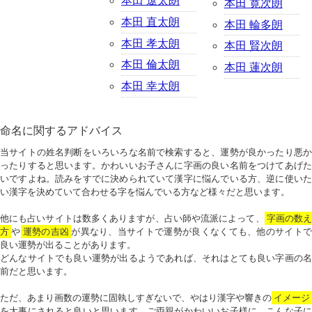
本田 遼太朗
本田 寛次朗
本田 直太朗
本田 輪多朗
本田 孝太朗
本田 賢次朗
本田 倫太朗
本田 蓮次朗
本田 幸太朗
命名に関するアドバイス
当サイトの姓名判断をいろいろな名前で検索すると、運勢が良かったり悪か
ったりすると思います。かわいいお子さんに字画の良い名前をつけてあげた
いですよね。読みをすでに決められていて漢字に悩んでいる方、逆に使いた
い漢字を決めていて合わせる字を悩んでいる方など様々だと思います。
他にも占いサイトは数多くありますが、占い師や流派によって、
字画の数
方
や
運勢の吉凶
が異なり、当サイトで運勢が良くなくても、他のサイトで
良い運勢が出ることがあります。
どんなサイトでも良い運勢が出るようであれば、それはとても良い字画の名
前だと思います。
ただ、あまり画数の運勢に固執しすぎないで、やはり漢字や響きの
イメージ
を大事にされると良いと思います。ご両親がかわいいお子様に、こんな子に