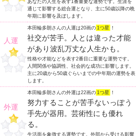
あなたの人生を表す1番重要な運勢です。生涯を
通じて影響する総合運となり、主に50歳以降の晩
年期に影響を及ぼします。
本田輪多朗さんの人運は20画の
1つ星
！
社交が苦手。人とは違った才能
人運
があり波乱万丈な人生かも。
性格や才能などを表す2番目に重要な運勢です。
人間関係や協調性、社会的な成功に影響します。
主に20歳から50歳ぐらいまでの中年期の運勢を表
します。
本田輪多朗さんの外運は22画の
1つ星
！
努力することが苦手ないっぽう
外運
手先が器用。芸術性にも優れ
る。
生活面を象徴する運勢です。外部から受ける影響