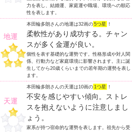
力を表し、結婚運、家庭運や職場、環境への順応
性を表します。
本田輪多朗さんの地運は32画の
5つ星
！
柔軟性があり成功する。チャン
地運
スが多く金運が良い。
個性を表す基礎的な運勢です。性格形成や対人関
係、行動力など家庭環境に影響されます。主に誕
生してから20歳くらいまでの若年期の運勢を表し
ます。
本田輪多朗さんの天運は10画の
1つ星
！
不安を感じやすい傾向。ストレ
天運
スを抱えないように注意しまし
ょう。
家系が持つ宿命的な運勢を表します。祖先から受