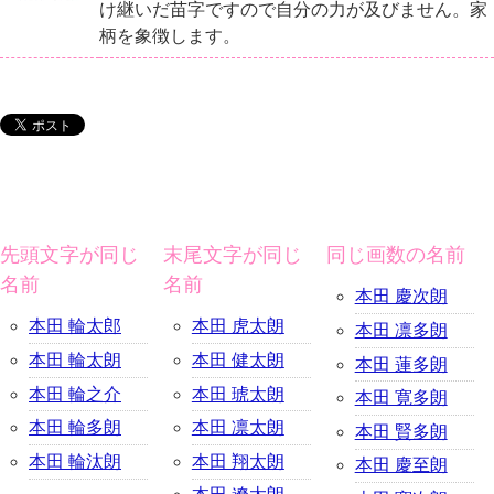
け継いだ苗字ですので自分の力が及びません。家
柄を象徴します。
先頭文字が同じ
末尾文字が同じ
同じ画数の名前
名前
名前
本田 慶次朗
本田 輪太郎
本田 虎太朗
本田 凛多朗
本田 輪太朗
本田 健太朗
本田 蓮多朗
本田 輪之介
本田 琥太朗
本田 寛多朗
本田 輪多朗
本田 凛太朗
本田 賢多朗
本田 輪汰朗
本田 翔太朗
本田 慶至朗