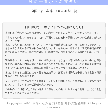
姓名一覧から名前占い
全国に多い苗字10000の名前一覧
【利用規約 … 本サイトのご利用にあたり】
本規約は「赤ちゃんの名づけ命名」をご利用いただく方に守っていただくルールです。
「赤ちゃんの名づけ命名」は、名前の字画をもとに無料で手軽に名付けの名前占いができ
るサイトです。
本格的な占いは、名前だけでなく、生年月日や血液型をはじめ、周りの環境まで含めて、
さまざまな角度から鑑定されるものと思います。そのため、本サイトの運勢結果は参考程
度にお読みください。専門的な鑑定は、職業で姓名判断をされている方にご相談くださ
い。
運勢結果は、占いである以上、良い結果が出ることもあれば悪い場合もあり、中には運勢
結果に不満のある内容が表示される場合もあるとは思いますが、決してお名前を誹謗中傷
するものではありません。画数の自動計算によって得られた運勢となります。
また、本サイトの鑑定によって得られた結果で、第三者を誹謗又は中傷したり名誉を棄損
するような行為を禁じます。
サイト利用者が本ウェブサイトのコンテンンツを利用したことで発生したトラブルや損害
について、本サイトは一切責任を負いません。
この規約にご同意いただけない場合は「赤ちゃんの名づけ命名」をご利用いただくことは
できませんのでご了承ください。
Copyright(C)2026 赤ちゃんの名づけ命名 無料の姓名判断 All Rights
Reserved.