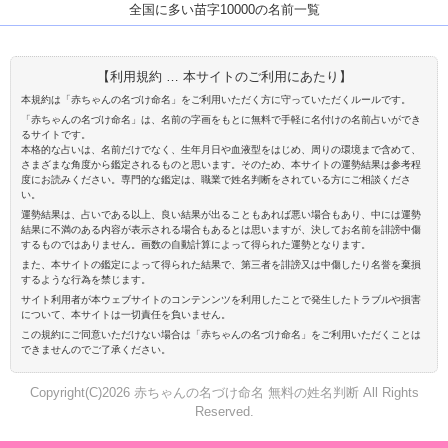
全国に多い苗字10000の名前一覧
【利用規約 … 本サイトのご利用にあたり】
本規約は「赤ちゃんの名づけ命名」をご利用いただく方に守っていただくルールです。
「赤ちゃんの名づけ命名」は、名前の字画をもとに無料で手軽に名付けの名前占いができ
るサイトです。
本格的な占いは、名前だけでなく、生年月日や血液型をはじめ、周りの環境まで含めて、
さまざまな角度から鑑定されるものと思います。そのため、本サイトの運勢結果は参考程
度にお読みください。専門的な鑑定は、職業で姓名判断をされている方にご相談くださ
い。
運勢結果は、占いである以上、良い結果が出ることもあれば悪い場合もあり、中には運勢
結果に不満のある内容が表示される場合もあるとは思いますが、決してお名前を誹謗中傷
するものではありません。画数の自動計算によって得られた運勢となります。
また、本サイトの鑑定によって得られた結果で、第三者を誹謗又は中傷したり名誉を棄損
するような行為を禁じます。
サイト利用者が本ウェブサイトのコンテンンツを利用したことで発生したトラブルや損害
について、本サイトは一切責任を負いません。
この規約にご同意いただけない場合は「赤ちゃんの名づけ命名」をご利用いただくことは
できませんのでご了承ください。
Copyright(C)2026 赤ちゃんの名づけ命名 無料の姓名判断 All Rights
Reserved.