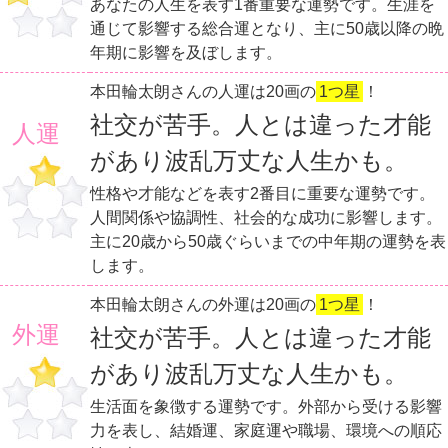
あなたの人生を表す1番重要な運勢です。生涯を
通じて影響する総合運となり、主に50歳以降の晩
年期に影響を及ぼします。
本田輪太朗さんの人運は20画の
1つ星
！
社交が苦手。人とは違った才能
人運
があり波乱万丈な人生かも。
性格や才能などを表す2番目に重要な運勢です。
人間関係や協調性、社会的な成功に影響します。
主に20歳から50歳ぐらいまでの中年期の運勢を表
します。
本田輪太朗さんの外運は20画の
1つ星
！
外運
社交が苦手。人とは違った才能
があり波乱万丈な人生かも。
生活面を象徴する運勢です。外部から受ける影響
力を表し、結婚運、家庭運や職場、環境への順応