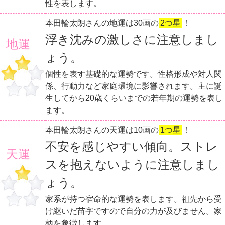
性を表します。
本田輪太朗さんの地運は30画の
2つ星
！
浮き沈みの激しさに注意しまし
地運
ょう。
個性を表す基礎的な運勢です。性格形成や対人関
係、行動力など家庭環境に影響されます。主に誕
生してから20歳くらいまでの若年期の運勢を表し
ます。
本田輪太朗さんの天運は10画の
1つ星
！
不安を感じやすい傾向。ストレ
天運
スを抱えないように注意しまし
ょう。
家系が持つ宿命的な運勢を表します。祖先から受
け継いだ苗字ですので自分の力が及びません。家
柄を象徴します。