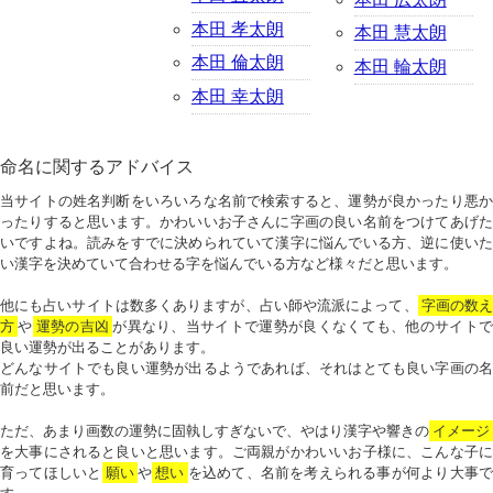
本田 孝太朗
本田 慧太朗
本田 倫太朗
本田 輪太朗
本田 幸太朗
命名に関するアドバイス
当サイトの姓名判断をいろいろな名前で検索すると、運勢が良かったり悪か
ったりすると思います。かわいいお子さんに字画の良い名前をつけてあげた
いですよね。読みをすでに決められていて漢字に悩んでいる方、逆に使いた
い漢字を決めていて合わせる字を悩んでいる方など様々だと思います。
他にも占いサイトは数多くありますが、占い師や流派によって、
字画の数
方
や
運勢の吉凶
が異なり、当サイトで運勢が良くなくても、他のサイトで
良い運勢が出ることがあります。
どんなサイトでも良い運勢が出るようであれば、それはとても良い字画の名
前だと思います。
ただ、あまり画数の運勢に固執しすぎないで、やはり漢字や響きの
イメージ
を大事にされると良いと思います。ご両親がかわいいお子様に、こんな子に
育ってほしいと
願い
や
想い
を込めて、名前を考えられる事が何より大事で