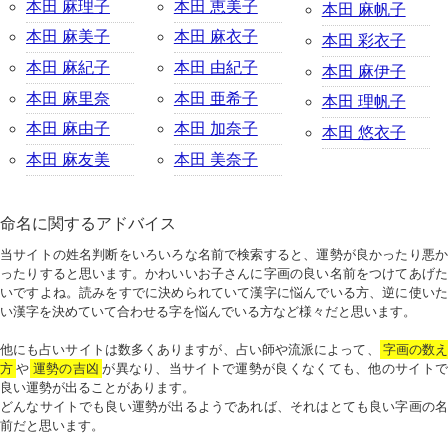
本田 麻理子
本田 恵美子
本田 麻帆子
本田 麻美子
本田 麻衣子
本田 彩衣子
本田 麻紀子
本田 由紀子
本田 麻伊子
本田 麻里奈
本田 亜希子
本田 理帆子
本田 麻由子
本田 加奈子
本田 悠衣子
本田 麻友美
本田 美奈子
命名に関するアドバイス
当サイトの姓名判断をいろいろな名前で検索すると、運勢が良かったり悪か
ったりすると思います。かわいいお子さんに字画の良い名前をつけてあげた
いですよね。読みをすでに決められていて漢字に悩んでいる方、逆に使いた
い漢字を決めていて合わせる字を悩んでいる方など様々だと思います。
他にも占いサイトは数多くありますが、占い師や流派によって、
字画の数
方
や
運勢の吉凶
が異なり、当サイトで運勢が良くなくても、他のサイトで
良い運勢が出ることがあります。
どんなサイトでも良い運勢が出るようであれば、それはとても良い字画の名
前だと思います。