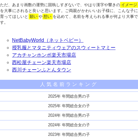
ただ、あまり画数の運勢に固執しすぎないで、やはり漢字や響きの
イメージ
を大事にされると良いと思います。ご両親がかわいいお子様に、こんな子に
育ってほしいと
願い
や
想い
を込めて、名前を考えられる事が何より大事で
す。
NetBabyWorld（ネットベビー）
授乳服とマタニティウェアのスウィートマミー
アカチャンホンポ楽天市場店
西松屋チェーン楽天市場店
西川チェーンふとんタウン
人気名前ランキング
2025年 年間総合男の子
2025年 年間総合女の子
2024年 年間総合男の子
2024年 年間総合女の子
2023年 年間総合男の子