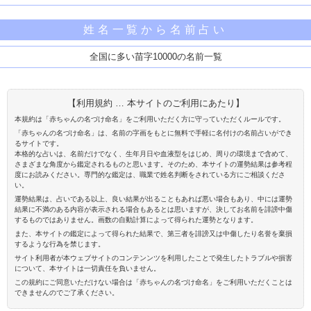
姓名一覧から名前占い
全国に多い苗字10000の名前一覧
【利用規約 … 本サイトのご利用にあたり】
本規約は「赤ちゃんの名づけ命名」をご利用いただく方に守っていただくルールです。
「赤ちゃんの名づけ命名」は、名前の字画をもとに無料で手軽に名付けの名前占いができ
るサイトです。
本格的な占いは、名前だけでなく、生年月日や血液型をはじめ、周りの環境まで含めて、
さまざまな角度から鑑定されるものと思います。そのため、本サイトの運勢結果は参考程
度にお読みください。専門的な鑑定は、職業で姓名判断をされている方にご相談くださ
い。
運勢結果は、占いである以上、良い結果が出ることもあれば悪い場合もあり、中には運勢
結果に不満のある内容が表示される場合もあるとは思いますが、決してお名前を誹謗中傷
するものではありません。画数の自動計算によって得られた運勢となります。
また、本サイトの鑑定によって得られた結果で、第三者を誹謗又は中傷したり名誉を棄損
するような行為を禁じます。
サイト利用者が本ウェブサイトのコンテンンツを利用したことで発生したトラブルや損害
について、本サイトは一切責任を負いません。
この規約にご同意いただけない場合は「赤ちゃんの名づけ命名」をご利用いただくことは
できませんのでご了承ください。