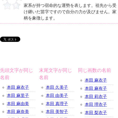
家系が持つ宿命的な運勢を表します。祖先から受
け継いだ苗字ですので自分の力が及びません。家
柄を象徴します。
先頭文字が同じ
末尾文字が同じ
同じ画数の名前
名前
名前
本田 麻衣子
本田 麻衣子
本田 久美子
本田 麻有子
本田 麻里子
本田 由美子
本田 莉衣子
本田 麻由美
本田 真理子
本田 理衣子
本田 麻奈美
本田 美智子
本田 梨衣子