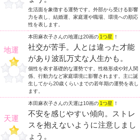
生活面を象徴する運勢です。外部から受ける影響
力を表し、結婚運、家庭運や職場、環境への順応
性を表します。
本田麻衣子さんの地運は20画の
1つ星
！
社交が苦手。人とは違った才能
地運
があり波乱万丈な人生かも。
個性を表す基礎的な運勢です。性格形成や対人関
係、行動力など家庭環境に影響されます。主に誕
生してから20歳くらいまでの若年期の運勢を表し
ます。
本田麻衣子さんの天運は10画の
1つ星
！
不安を感じやすい傾向。ストレ
天運
スを抱えないように注意しまし
ょう。