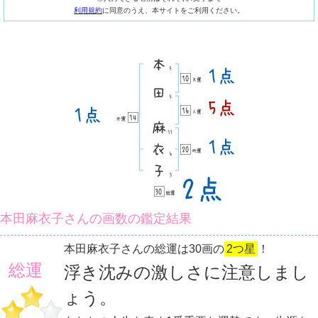
利用規約
に同意のうえ、本サイトをご利用ください。
本田麻衣子さんの画数の鑑定結果
本田麻衣子さんの総運は30画の
2つ星
！
総運
浮き沈みの激しさに注意しまし
ょう。