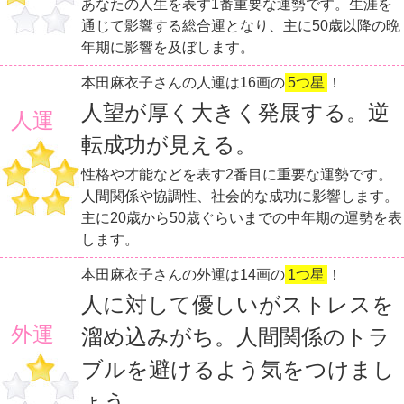
あなたの人生を表す1番重要な運勢です。生涯を
通じて影響する総合運となり、主に50歳以降の晩
年期に影響を及ぼします。
本田麻衣子さんの人運は16画の
5つ星
！
人望が厚く大きく発展する。逆
人運
転成功が見える。
性格や才能などを表す2番目に重要な運勢です。
人間関係や協調性、社会的な成功に影響します。
主に20歳から50歳ぐらいまでの中年期の運勢を表
します。
本田麻衣子さんの外運は14画の
1つ星
！
人に対して優しいがストレスを
外運
溜め込みがち。人間関係のトラ
ブルを避けるよう気をつけまし
ょう。