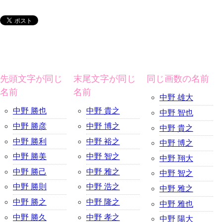
先頭文字が同じ
末尾文字が同じ
同じ画数の名前
名前
名前
中野 雄大
中野 勝也
中野 貴之
中野 智也
中野 勝彦
中野 博之
中野 貴之
中野 勝利
中野 裕之
中野 博之
中野 勝美
中野 智之
中野 翔大
中野 勝己
中野 雅之
中野 智之
中野 勝則
中野 浩之
中野 雅之
中野 勝之
中野 隆之
中野 雅也
中野 勝久
中野 孝之
中野 陽大