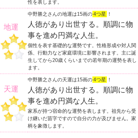
性を表します。
中野勝之さんの地運は15画の
4つ星
！
人徳があり出世する。順調に物
地運
事を進め円満な人生。
個性を表す基礎的な運勢です。性格形成や対人関
係、行動力など家庭環境に影響されます。主に誕
生してから20歳くらいまでの若年期の運勢を表し
ます。
中野勝之さんの天運は15画の
4つ星
！
天運
人徳があり出世する。順調に物
事を進め円満な人生。
家系が持つ宿命的な運勢を表します。祖先から受
け継いだ苗字ですので自分の力が及びません。家
柄を象徴します。