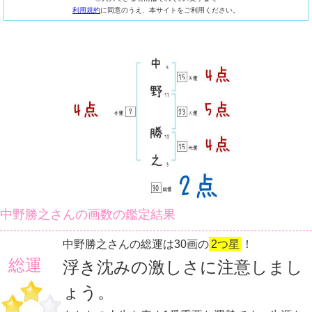
利用規約
に同意のうえ、本サイトをご利用ください。
中野勝之さんの画数の鑑定結果
中野勝之さんの総運は30画の
2つ星
！
総運
浮き沈みの激しさに注意しまし
ょう。