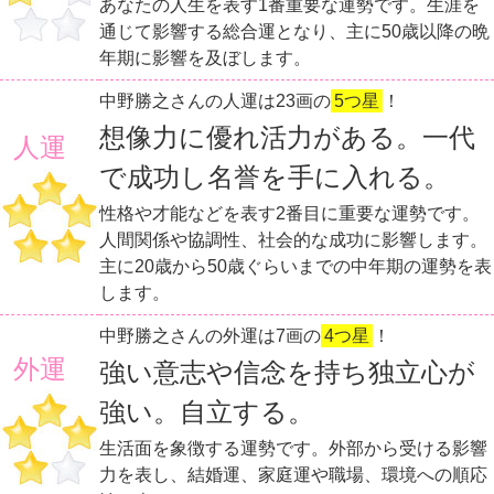
あなたの人生を表す1番重要な運勢です。生涯を
通じて影響する総合運となり、主に50歳以降の晩
年期に影響を及ぼします。
中野勝之さんの人運は23画の
5つ星
！
想像力に優れ活力がある。一代
人運
で成功し名誉を手に入れる。
性格や才能などを表す2番目に重要な運勢です。
人間関係や協調性、社会的な成功に影響します。
主に20歳から50歳ぐらいまでの中年期の運勢を表
します。
中野勝之さんの外運は7画の
4つ星
！
外運
強い意志や信念を持ち独立心が
強い。自立する。
生活面を象徴する運勢です。外部から受ける影響
力を表し、結婚運、家庭運や職場、環境への順応