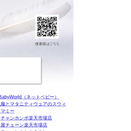
tBabyWorld（ネットベビー）
乳服とマタニティウェアのスウィ
トマミー
カチャンホンポ楽天市場店
松屋チェーン楽天市場店