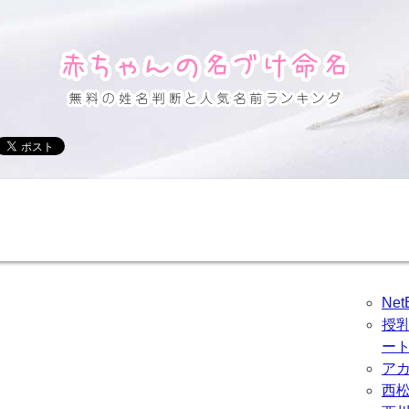
Ne
授
ー
ア
西