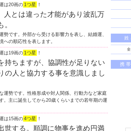
運は20画の
1つ星
！
。人とは違った才能があり波乱万
も。
運勢です。外部から受ける影響力を表し、結婚運、
姓
境への順応性を表します。
全
運は19画の
1つ星
！
を持ちますが、協調性が足りない
携
りの人と協力する事を意識しまし
な運勢です。性格形成や対人関係、行動力など家庭
す。主に誕生してから20歳くらいまでの若年期の運
運は15画の
4つ星
！
出世する。順調に物事を進め円満