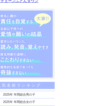
川チェーンふとんタウン
大事な5つのポイント
人気名前ランキング
親の責任を自覚する
子供への愛情や願いの結晶
2025年 年間総合男の子
のバランス、読み、発音、覚えやすさ
2025年 年間総合女の子
断の運勢にこだわりすぎない