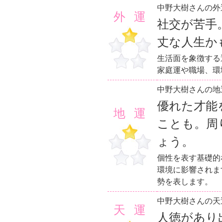
中野大樹さんの外
外運
社交が苦手
丈な人生か
生活面を象徴する
家庭運や職場、環
中野大樹さんの地
優れた才能
地運
ことも。周
ょう。
個性を表す基礎的
環境に影響されま
勢を表します。
中野大樹さんの天
天運
人徳があり