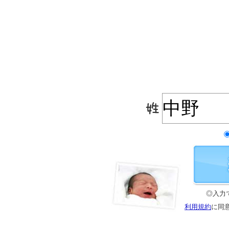
◎入力
利用規約
に同