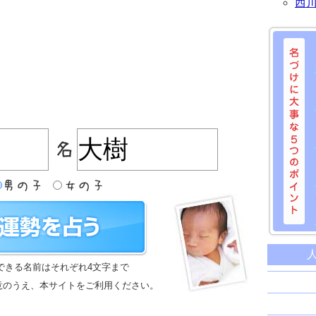
西
名づけに
命名に
できる名前はそれぞれ4文字まで
名前は
意のうえ、本サイトをご利用ください。
苗字と
姓名判