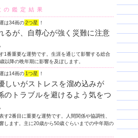
数の鑑定結果
運は34画の
2つ星
！
れるが、自尊心が強く災難に注意
。
す1番重要な運勢です。生涯を通じて影響する総合
0歳以降の晩年期に影響を及ぼします。
運は14画の
1つ星
！
優しいがストレスを溜め込みが
係のトラブルを避けるよう気をつ
。
表す2番目に重要な運勢です。人間関係や協調性、
響します。主に20歳から50歳ぐらいまでの中年期の