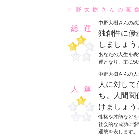
中野大樹さんの画
中野大樹さんの総
総運
独創性に優
しましょう
あなたの人生を表
運となり、主に5
中野大樹さんの人
人に対して
人運
ち。人間関
けましょう
性格や才能などを
社会的な成功に影
運勢を表します。