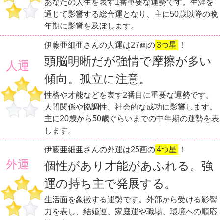
あなたの人生を表す1番重要な運勢です。生涯を
通じて影響する総合運となり、主に50歳以降の晩
年期に影響を及ぼします。
伊藤亜細亜さんの人運は27画の
3つ星
！
頭脳明晰だが強情で摩擦が多い
人運
傾向。孤立に注意。
性格や才能などを表す2番目に重要な運勢です。
人間関係や協調性、社会的な成功に影響します。
主に20歳から50歳ぐらいまでの中年期の運勢を表
します。
伊藤亜細亜さんの外運は25画の
4つ星
！
外運
個性があり才能があふれる。強
運の持ち主で発展する。
生活面を象徴する運勢です。外部から受ける影響
力を表し、結婚運、家庭運や職場、環境への順応