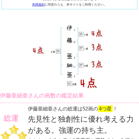
利用規約
に同意のうえ、本サイトをご利用ください。
伊藤亜細亜さんの画数の鑑定結果
伊藤亜細亜さんの総運は52画の
4つ星
！
総運
先見性と独創性に優れ考える力
がある。強運の持ち主。