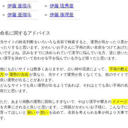
伊藤 亜琉斗
伊藤 琉秀亜
伊藤 亜瑠斗
伊藤 珠理亜
命名に関するアドバイス
当サイトの姓名判断をいろいろな名前で検索すると、運勢が良かったり悪か
ったりすると思います。かわいいお子さんに字画の良い名前をつけてあげた
いですよね。読みをすでに決められていて漢字に悩んでいる方、逆に使いた
い漢字を決めていて合わせる字を悩んでいる方など様々だと思います。
他にも占いサイトは数多くありますが、占い師や流派によって、
字画の数
方
や
運勢の吉凶
が異なり、当サイトで運勢が良くなくても、他のサイトで
良い運勢が出ることがあります。
どんなサイトでも良い運勢が出るようであれば、それはとても良い字画の名
前だと思います。
ただ、あまり画数の運勢に固執しすぎないで、やはり漢字や響きの
イメージ
を大事にされると良いと思います。ご両親がかわいいお子様に、こんな子に
育ってほしいと
願い
や
想い
を込めて、名前を考えられる事が何より大事で
す。