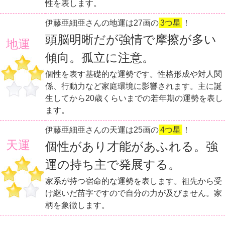
性を表します。
伊藤亜細亜さんの地運は27画の
3つ星
！
頭脳明晰だが強情で摩擦が多い
地運
傾向。孤立に注意。
個性を表す基礎的な運勢です。性格形成や対人関
係、行動力など家庭環境に影響されます。主に誕
生してから20歳くらいまでの若年期の運勢を表し
ます。
伊藤亜細亜さんの天運は25画の
4つ星
！
天運
個性があり才能があふれる。強
運の持ち主で発展する。
家系が持つ宿命的な運勢を表します。祖先から受
け継いだ苗字ですので自分の力が及びません。家
柄を象徴します。