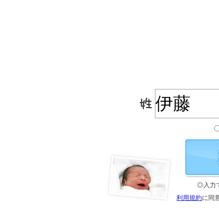
◎入力
利用規約
に同