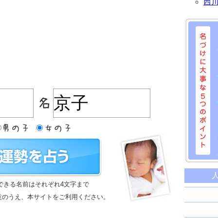
西
名づけに
命名に
できる名前はそれぞれ4文字まで
名前は
意のうえ、本サイトをご利用ください。
苗字と
姓名判