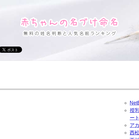
Ne
授
ー
ア
西