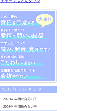
川チェーンふとんタウン
大事な5つのポイント
人気名前ランキング
親の責任を自覚する
子供への愛情や願いの結晶
2025年 年間総合男の子
のバランス、読み、発音、覚えやすさ
2025年 年間総合女の子
断の運勢にこだわりすぎない