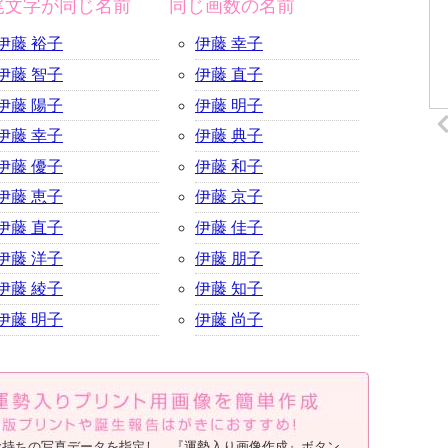
尾文字が同じ名前
同じ画数の名前
伊藤 裕子
伊藤 幸子
伊藤 智子
伊藤 直子
伊藤 陽子
伊藤 明子
伊藤 幸子
伊藤 典子
伊藤 優子
伊藤 和子
伊藤 恵子
伊藤 京子
伊藤 直子
伊藤 佳子
伊藤 洋子
伊藤 朋子
伊藤 綾子
伊藤 知子
伊藤 明子
伊藤 尚子
お持ちの写真データを指定し、『運勢入り画像作成』ボタン