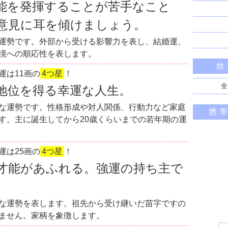
能を発揮することが苦手なこと
意見に耳を傾けましょう。
運勢です。外部から受ける影響力を表し、結婚運、
境への順応性を表します。
姓
運は11画の
4つ星
！
全
地位を得る幸運な人生。
な運勢です。性格形成や対人関係、行動力など家庭
携
す。主に誕生してから20歳くらいまでの若年期の運
運は25画の
4つ星
！
才能があふれる。強運の持ち主で
な運勢を表します。祖先から受け継いだ苗字ですの
ません。家柄を象徴します。