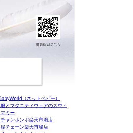
tBabyWorld（ネットベビー）
乳服とマタニティウェアのスウィ
トマミー
カチャンホンポ楽天市場店
松屋チェーン楽天市場店