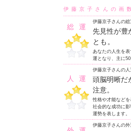
伊藤京子さんの画
伊藤京子さんの総
総運
先見性が豊
とも。
あなたの人生を表
運となり、主に5
伊藤京子さんの人
人運
頭脳明晰だ
注意。
性格や才能などを
社会的な成功に影
運勢を表します。
伊藤京子さんの外
外運