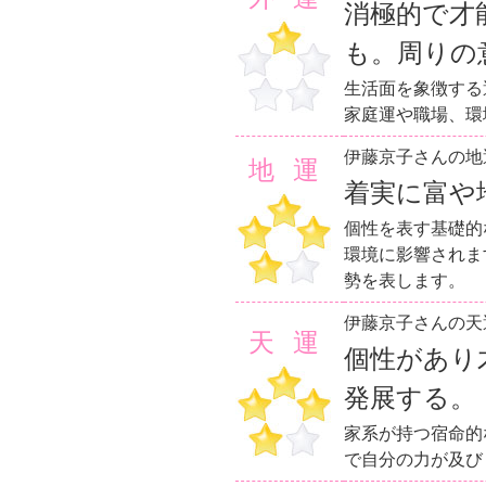
消極的で才
も。周りの
生活面を象徴する
家庭運や職場、環
伊藤京子さんの地
地運
着実に富や
個性を表す基礎的
環境に影響されま
勢を表します。
伊藤京子さんの天
天運
個性があり
発展する。
家系が持つ宿命的
で自分の力が及び