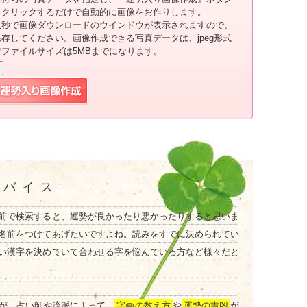
をクリックするだけで自動的に画像をお作りします。
数秒で画像ダウンロードのウインドウが表示されますので、
保存してください。画像作成できる写真データは、jpeg形式
でファイルサイズは5MBまでになります。
ドバイス
前で検索すると、運勢が良かったり悪かったりすると思いま
名前をつけてあげたいですよね。読みをすでに決められてい
い漢字を決めていて合わせる字を悩んでいる方など様々だと
が、占い師や流派によって、
字画の数え方
や
運勢の吉凶
が