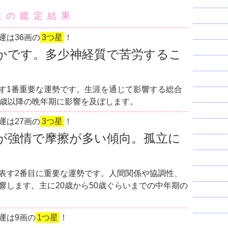
数の鑑定結果
運は36画の
3つ星
！
かです。多少神経質で苦労するこ
す1番重要な運勢です。生涯を通じて影響する総合
0歳以降の晩年期に影響を及ぼします。
運は27画の
3つ星
！
が強情で摩擦が多い傾向。孤立に
表す2番目に重要な運勢です。人間関係や協調性、
響します。主に20歳から50歳ぐらいまでの中年期の
運は9画の
1つ星
！