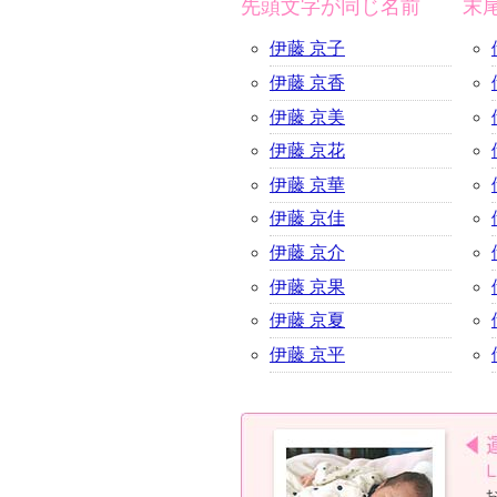
先頭文字が同じ名前
末
伊藤 京子
伊藤 京香
伊藤 京美
伊藤 京花
伊藤 京華
伊藤 京佳
伊藤 京介
伊藤 京果
伊藤 京夏
伊藤 京平