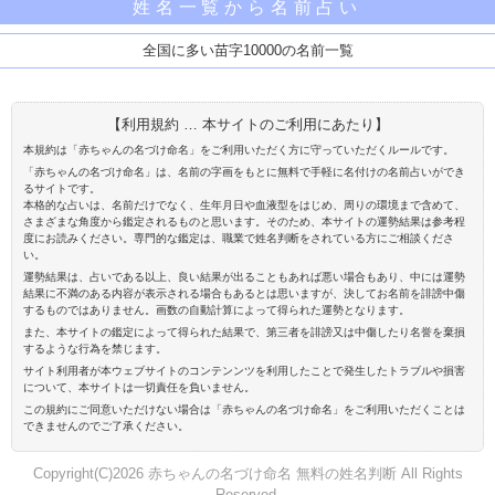
姓名一覧から名前占い
全国に多い苗字10000の名前一覧
【利用規約 … 本サイトのご利用にあたり】
本規約は「赤ちゃんの名づけ命名」をご利用いただく方に守っていただくルールです。
「赤ちゃんの名づけ命名」は、名前の字画をもとに無料で手軽に名付けの名前占いができ
るサイトです。
本格的な占いは、名前だけでなく、生年月日や血液型をはじめ、周りの環境まで含めて、
さまざまな角度から鑑定されるものと思います。そのため、本サイトの運勢結果は参考程
度にお読みください。専門的な鑑定は、職業で姓名判断をされている方にご相談くださ
い。
運勢結果は、占いである以上、良い結果が出ることもあれば悪い場合もあり、中には運勢
結果に不満のある内容が表示される場合もあるとは思いますが、決してお名前を誹謗中傷
するものではありません。画数の自動計算によって得られた運勢となります。
また、本サイトの鑑定によって得られた結果で、第三者を誹謗又は中傷したり名誉を棄損
するような行為を禁じます。
サイト利用者が本ウェブサイトのコンテンンツを利用したことで発生したトラブルや損害
について、本サイトは一切責任を負いません。
この規約にご同意いただけない場合は「赤ちゃんの名づけ命名」をご利用いただくことは
できませんのでご了承ください。
Copyright(C)2026 赤ちゃんの名づけ命名 無料の姓名判断 All Rights
Reserved.