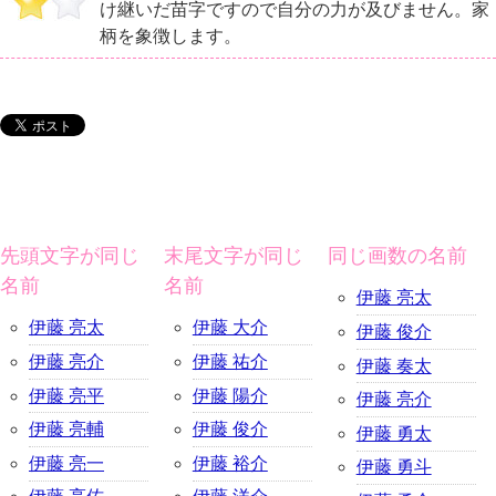
け継いだ苗字ですので自分の力が及びません。家
柄を象徴します。
先頭文字が同じ
末尾文字が同じ
同じ画数の名前
名前
名前
伊藤 亮太
伊藤 亮太
伊藤 大介
伊藤 俊介
伊藤 亮介
伊藤 祐介
伊藤 奏太
伊藤 亮平
伊藤 陽介
伊藤 亮介
伊藤 亮輔
伊藤 俊介
伊藤 勇太
伊藤 亮一
伊藤 裕介
伊藤 勇斗