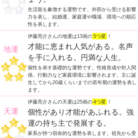
生活面を象徴する運勢です。外部から受ける影響
力を表し、結婚運、家庭運や職場、環境への順応
性を表します。
伊藤亮介さんの地運は13画の
5つ星
！
才能に恵まれ人気がある。名声
地運
を手に入れる。円満な人生。
個性を表す基礎的な運勢です。性格形成や対人関
係、行動力など家庭環境に影響されます。主に誕
生してから20歳くらいまでの若年期の運勢を表し
ます。
伊藤亮介さんの天運は25画の
4つ星
！
天運
個性があり才能があふれる。強
運の持ち主で発展する。
家系が持つ宿命的な運勢を表します。祖先から受