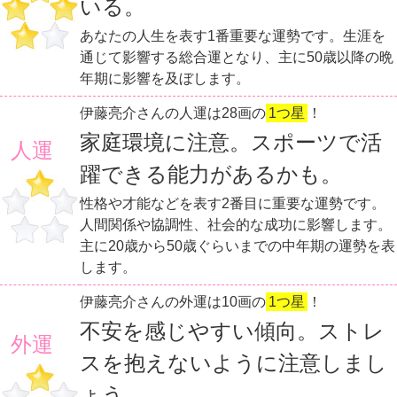
いる。
あなたの人生を表す1番重要な運勢です。生涯を
通じて影響する総合運となり、主に50歳以降の晩
年期に影響を及ぼします。
伊藤亮介さんの人運は28画の
1つ星
！
家庭環境に注意。スポーツで活
人運
躍できる能力があるかも。
性格や才能などを表す2番目に重要な運勢です。
人間関係や協調性、社会的な成功に影響します。
主に20歳から50歳ぐらいまでの中年期の運勢を表
します。
伊藤亮介さんの外運は10画の
1つ星
！
不安を感じやすい傾向。ストレ
外運
スを抱えないように注意しまし
ょう。