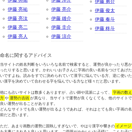
伊藤 亮佑
伊藤 洋介
伊藤 勇介
伊藤 亮祐
伊藤 亮介
伊藤 俊太
伊藤 亮汰
伊藤 雄介
伊藤 奏斗
伊藤 亮二
伊藤 圭介
伊藤 柊斗
伊藤 亮人
伊藤 涼介
命名に関するアドバイス
当サイトの姓名判断をいろいろな名前で検索すると、運勢が良かったり悪か
ったりすると思います。かわいいお子さんに字画の良い名前をつけてあげた
いですよね。読みをすでに決められていて漢字に悩んでいる方、逆に使いた
い漢字を決めていて合わせる字を悩んでいる方など様々だと思います。
他にも占いサイトは数多くありますが、占い師や流派によって、
字画の数
方
や
運勢の吉凶
が異なり、当サイトで運勢が良くなくても、他のサイトで
良い運勢が出ることがあります。
どんなサイトでも良い運勢が出るようであれば、それはとても良い字画の名
前だと思います。
ただ、あまり画数の運勢に固執しすぎないで、やはり漢字や響きの
イメージ
を大事にされると良いと思います。ご両親がかわいいお子様に、こんな子に