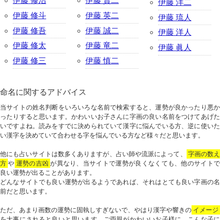
伊藤 修治
伊藤 賢二
伊藤 洋二
伊藤 修斗
伊藤 英二
伊藤 琉人
伊藤 修吾
伊藤 誠二
伊藤 洋人
伊藤 修太
伊藤 竜二
伊藤 眞人
伊藤 修三
伊藤 慎二
命名に関するアドバイス
当サイトの姓名判断をいろいろな名前で検索すると、運勢が良かったり悪か
ったりすると思います。かわいいお子さんに字画の良い名前をつけてあげた
いですよね。読みをすでに決められていて漢字に悩んでいる方、逆に使いた
い漢字を決めていて合わせる字を悩んでいる方など様々だと思います。
他にも占いサイトは数多くありますが、占い師や流派によって、
字画の数
方
や
運勢の吉凶
が異なり、当サイトで運勢が良くなくても、他のサイトで
良い運勢が出ることがあります。
どんなサイトでも良い運勢が出るようであれば、それはとても良い字画の名
前だと思います。
ただ、あまり画数の運勢に固執しすぎないで、やはり漢字や響きの
イメージ
を大事にされると良いと思います。ご両親がかわいいお子様に、こんな子に