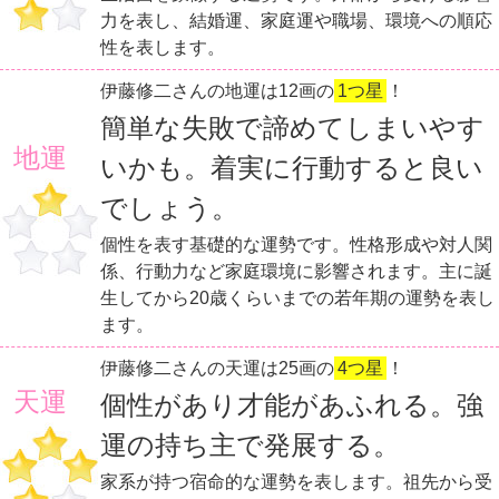
力を表し、結婚運、家庭運や職場、環境への順応
性を表します。
伊藤修二さんの地運は12画の
1つ星
！
簡単な失敗で諦めてしまいやす
地運
いかも。着実に行動すると良い
でしょう。
個性を表す基礎的な運勢です。性格形成や対人関
係、行動力など家庭環境に影響されます。主に誕
生してから20歳くらいまでの若年期の運勢を表し
ます。
伊藤修二さんの天運は25画の
4つ星
！
天運
個性があり才能があふれる。強
運の持ち主で発展する。
家系が持つ宿命的な運勢を表します。祖先から受