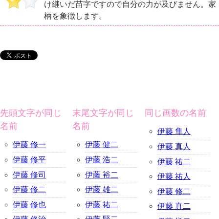
け継いだ苗字ですので自分の力が及びません。家
柄を象徴します。
先頭文字が同じ
末尾文字が同じ
同じ画数の名前
名前
名前
伊藤 隼人
伊藤 修一
伊藤 健二
伊藤 真人
伊藤 修平
伊藤 浩二
伊藤 祐二
伊藤 修司
伊藤 裕二
伊藤 祐人
伊藤 修二
伊藤 雄二
伊藤 修二
伊藤 修也
伊藤 祐二
伊藤 真二