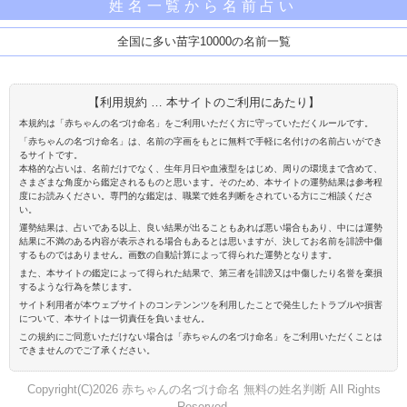
姓名一覧から名前占い
全国に多い苗字10000の名前一覧
【利用規約 … 本サイトのご利用にあたり】
本規約は「赤ちゃんの名づけ命名」をご利用いただく方に守っていただくルールです。
「赤ちゃんの名づけ命名」は、名前の字画をもとに無料で手軽に名付けの名前占いができ
るサイトです。
本格的な占いは、名前だけでなく、生年月日や血液型をはじめ、周りの環境まで含めて、
さまざまな角度から鑑定されるものと思います。そのため、本サイトの運勢結果は参考程
度にお読みください。専門的な鑑定は、職業で姓名判断をされている方にご相談くださ
い。
運勢結果は、占いである以上、良い結果が出ることもあれば悪い場合もあり、中には運勢
結果に不満のある内容が表示される場合もあるとは思いますが、決してお名前を誹謗中傷
するものではありません。画数の自動計算によって得られた運勢となります。
また、本サイトの鑑定によって得られた結果で、第三者を誹謗又は中傷したり名誉を棄損
するような行為を禁じます。
サイト利用者が本ウェブサイトのコンテンンツを利用したことで発生したトラブルや損害
について、本サイトは一切責任を負いません。
この規約にご同意いただけない場合は「赤ちゃんの名づけ命名」をご利用いただくことは
できませんのでご了承ください。
Copyright(C)2026 赤ちゃんの名づけ命名 無料の姓名判断 All Rights
Reserved.