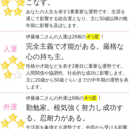
こなす。
あなたの人生を表す1番重要な運勢です。生涯を
通じて影響する総合運となり、主に50歳以降の晩
年期に影響を及ぼします。
伊藤修二さんの人運は29画の
4つ星
！
完全主義で才能がある。厳格な
人運
心の持ち主。
性格や才能などを表す2番目に重要な運勢です。
人間関係や協調性、社会的な成功に影響します。
主に20歳から50歳ぐらいまでの中年期の運勢を表
します。
伊藤修二さんの外運は8画の
4つ星
！
外運
勤勉家。根気強く努力し成功す
る。忍耐力がある。
生活面を象徴する運勢です。外部から受ける影響