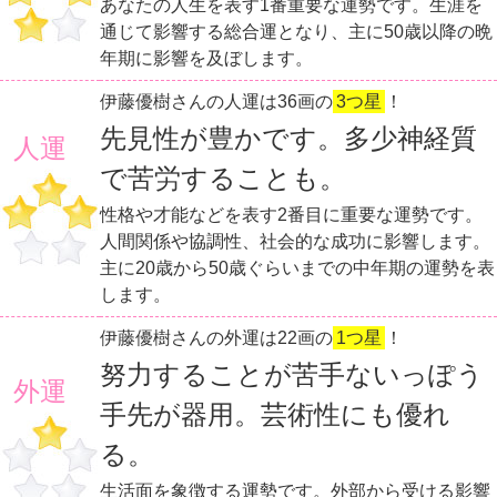
あなたの人生を表す1番重要な運勢です。生涯を
通じて影響する総合運となり、主に50歳以降の晩
年期に影響を及ぼします。
伊藤優樹さんの人運は36画の
3つ星
！
先見性が豊かです。多少神経質
人運
で苦労することも。
性格や才能などを表す2番目に重要な運勢です。
人間関係や協調性、社会的な成功に影響します。
主に20歳から50歳ぐらいまでの中年期の運勢を表
します。
伊藤優樹さんの外運は22画の
1つ星
！
努力することが苦手ないっぽう
外運
手先が器用。芸術性にも優れ
る。
生活面を象徴する運勢です。外部から受ける影響