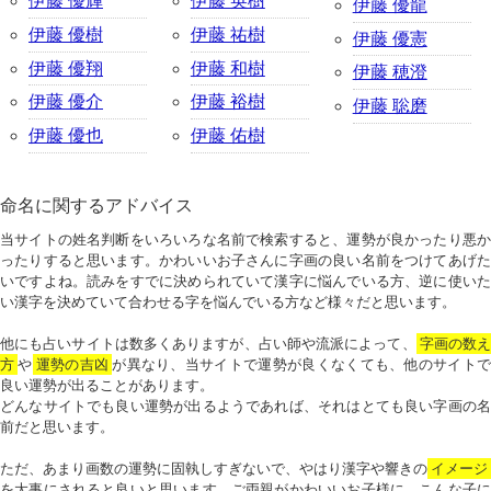
伊藤 優輝
伊藤 英樹
伊藤 優龍
伊藤 優樹
伊藤 祐樹
伊藤 優憲
伊藤 優翔
伊藤 和樹
伊藤 穂澄
伊藤 優介
伊藤 裕樹
伊藤 聡磨
伊藤 優也
伊藤 佑樹
命名に関するアドバイス
当サイトの姓名判断をいろいろな名前で検索すると、運勢が良かったり悪か
ったりすると思います。かわいいお子さんに字画の良い名前をつけてあげた
いですよね。読みをすでに決められていて漢字に悩んでいる方、逆に使いた
い漢字を決めていて合わせる字を悩んでいる方など様々だと思います。
他にも占いサイトは数多くありますが、占い師や流派によって、
字画の数
方
や
運勢の吉凶
が異なり、当サイトで運勢が良くなくても、他のサイトで
良い運勢が出ることがあります。
どんなサイトでも良い運勢が出るようであれば、それはとても良い字画の名
前だと思います。
ただ、あまり画数の運勢に固執しすぎないで、やはり漢字や響きの
イメージ
を大事にされると良いと思います。ご両親がかわいいお子様に、こんな子に