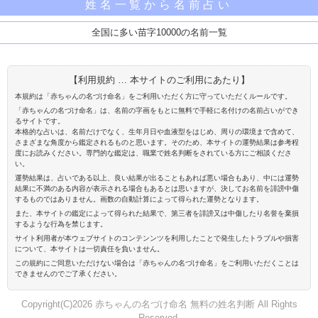
姓名一覧から名前占い
全国に多い苗字10000の名前一覧
【利用規約 … 本サイトのご利用にあたり】
本規約は「赤ちゃんの名づけ命名」をご利用いただく方に守っていただくルールです。
「赤ちゃんの名づけ命名」は、名前の字画をもとに無料で手軽に名付けの名前占いができ
るサイトです。
本格的な占いは、名前だけでなく、生年月日や血液型をはじめ、周りの環境まで含めて、
さまざまな角度から鑑定されるものと思います。そのため、本サイトの運勢結果は参考程
度にお読みください。専門的な鑑定は、職業で姓名判断をされている方にご相談くださ
い。
運勢結果は、占いである以上、良い結果が出ることもあれば悪い場合もあり、中には運勢
結果に不満のある内容が表示される場合もあるとは思いますが、決してお名前を誹謗中傷
するものではありません。画数の自動計算によって得られた運勢となります。
また、本サイトの鑑定によって得られた結果で、第三者を誹謗又は中傷したり名誉を棄損
するような行為を禁じます。
サイト利用者が本ウェブサイトのコンテンンツを利用したことで発生したトラブルや損害
について、本サイトは一切責任を負いません。
この規約にご同意いただけない場合は「赤ちゃんの名づけ命名」をご利用いただくことは
できませんのでご了承ください。
Copyright(C)2026 赤ちゃんの名づけ命名 無料の姓名判断 All Rights
Reserved.