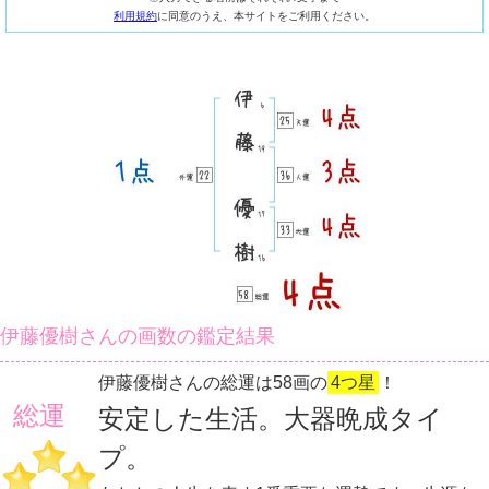
利用規約
に同意のうえ、本サイトをご利用ください。
伊藤優樹さんの画数の鑑定結果
伊藤優樹さんの総運は58画の
4つ星
！
総運
安定した生活。大器晩成タイ
プ。