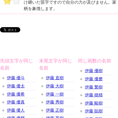
け継いだ苗字ですので自分の力が及びません。家
柄を象徴します。
先頭文字が同じ
末尾文字が同じ
同じ画数の名前
名前
名前
伊藤 優樹
伊藤 優斗
伊藤 直樹
伊藤 優磨
伊藤 優太
伊藤 大樹
伊藤 繁樹
伊藤 優希
伊藤 一樹
伊藤 穂積
伊藤 優真
伊藤 秀樹
伊藤 駿樹
伊藤 優人
伊藤 正樹
伊藤 聡樹