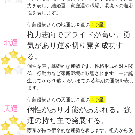
力を表し、結婚運、家庭運や職場、環境への順応
性を表します。
伊藤優樹さんの地運は33画の
4つ星
！
権力志向でプライドが高い。勇
地運
気があり運を切り開き成功す
る。
個性を表す基礎的な運勢です。性格形成や対人関
係、行動力など家庭環境に影響されます。主に誕
生してから20歳くらいまでの若年期の運勢を表し
ます。
伊藤優樹さんの天運は25画の
4つ星
！
天運
個性があり才能があふれる。強
運の持ち主で発展する。
家系が持つ宿命的な運勢を表します。祖先から受