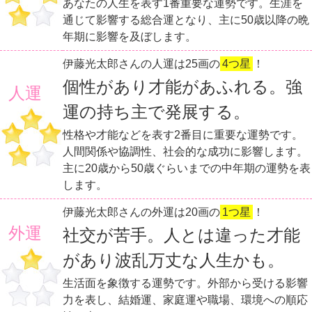
あなたの人生を表す1番重要な運勢です。生涯を
通じて影響する総合運となり、主に50歳以降の晩
年期に影響を及ぼします。
伊藤光太郎さんの人運は25画の
4つ星
！
個性があり才能があふれる。強
人運
運の持ち主で発展する。
性格や才能などを表す2番目に重要な運勢です。
人間関係や協調性、社会的な成功に影響します。
主に20歳から50歳ぐらいまでの中年期の運勢を表
します。
伊藤光太郎さんの外運は20画の
1つ星
！
外運
社交が苦手。人とは違った才能
があり波乱万丈な人生かも。
生活面を象徴する運勢です。外部から受ける影響
力を表し、結婚運、家庭運や職場、環境への順応