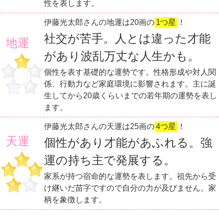
性を表します。
伊藤光太郎さんの地運は20画の
1つ星
！
社交が苦手。人とは違った才能
地運
があり波乱万丈な人生かも。
個性を表す基礎的な運勢です。性格形成や対人関
係、行動力など家庭環境に影響されます。主に誕
生してから20歳くらいまでの若年期の運勢を表し
ます。
伊藤光太郎さんの天運は25画の
4つ星
！
天運
個性があり才能があふれる。強
運の持ち主で発展する。
家系が持つ宿命的な運勢を表します。祖先から受
け継いだ苗字ですので自分の力が及びません。家
柄を象徴します。