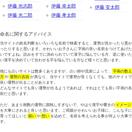
伊藤 光志郎
伊藤 幸太郎
伊藤 安太郎
伊藤 光二郎
伊藤 孝太郎
命名に関するアドバイス
当サイトの姓名判断をいろいろな名前で検索すると、運勢が良かったり悪か
ったりすると思います。かわいいお子さんに字画の良い名前をつけてあげた
いですよね。読みをすでに決められていて漢字に悩んでいる方、逆に使いた
い漢字を決めていて合わせる字を悩んでいる方など様々だと思います。
他にも占いサイトは数多くありますが、占い師や流派によって、
字画の数
方
や
運勢の吉凶
が異なり、当サイトで運勢が良くなくても、他のサイトで
良い運勢が出ることがあります。
どんなサイトでも良い運勢が出るようであれば、それはとても良い字画の名
前だと思います。
ただ、あまり画数の運勢に固執しすぎないで、やはり漢字や響きの
イメージ
を大事にされると良いと思います。ご両親がかわいいお子様に、こんな子に
育ってほしいと
願い
や
想い
を込めて、名前を考えられる事が何より大事で
す。