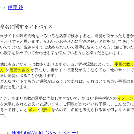
伊藤 鐘
命名に関するアドバイス
当サイトの姓名判断をいろいろな名前で検索すると、運勢が良かったり悪か
ったりすると思います。かわいいお子さんに字画の良い名前をつけてあげた
いですよね。読みをすでに決められていて漢字に悩んでいる方、逆に使いた
い漢字を決めていて合わせる字を悩んでいる方など様々だと思います。
他にも占いサイトは数多くありますが、占い師や流派によって、
字画の数
方
や
運勢の吉凶
が異なり、当サイトで運勢が良くなくても、他のサイトで
良い運勢が出ることがあります。
どんなサイトでも良い運勢が出るようであれば、それはとても良い字画の名
前だと思います。
ただ、あまり画数の運勢に固執しすぎないで、やはり漢字や響きの
イメージ
を大事にされると良いと思います。ご両親がかわいいお子様に、こんな子に
育ってほしいと
願い
や
想い
を込めて、名前を考えられる事が何より大事で
す。
NetBabyWorld（ネットベビー）