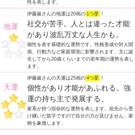
性を表します。
伊藤厳さんの地運は20画の
1つ星
！
社交が苦手。人とは違った才能
地運
があり波乱万丈な人生かも。
個性を表す基礎的な運勢です。性格形成や対人関
係、行動力など家庭環境に影響されます。主に誕
生してから20歳くらいまでの若年期の運勢を表し
ます。
伊藤厳さんの天運は25画の
4つ星
！
天運
個性があり才能があふれる。強
運の持ち主で発展する。
家系が持つ宿命的な運勢を表します。祖先から受
け継いだ苗字ですので自分の力が及びません。家
柄を象徴します。