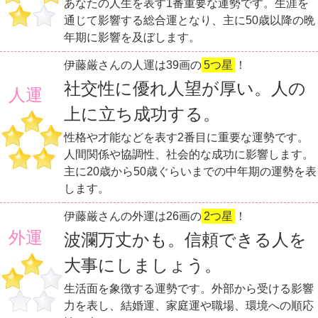
あなたの人生を表す1番重要な運勢です。生涯を
通じて影響する総合運となり、主に50歳以降の晩
年期に影響を及ぼします。
伊藤厳さんの人運は39画の
5つ星
！
社交性に優れ人望が厚い。人の
人運
上に立ち成功する。
性格や才能などを表す2番目に重要な運勢です。
人間関係や協調性、社会的な成功に影響します。
主に20歳から50歳ぐらいまでの中年期の運勢を表
します。
伊藤厳さんの外運は26画の
2つ星
！
外運
波瀾万丈かも。信頼できる人を
大事にしましょう。
生活面を象徴する運勢です。外部から受ける影響
力を表し、結婚運、家庭運や職場、環境への順応