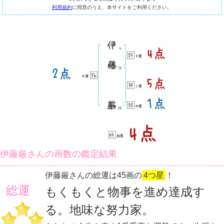
利用規約
に同意のうえ、本サイトをご利用ください。
伊藤厳さんの画数の鑑定結果
伊藤厳さんの総運は45画の
4つ星
！
総運
もくもくと物事を進め達成す
る。地味な努力家。