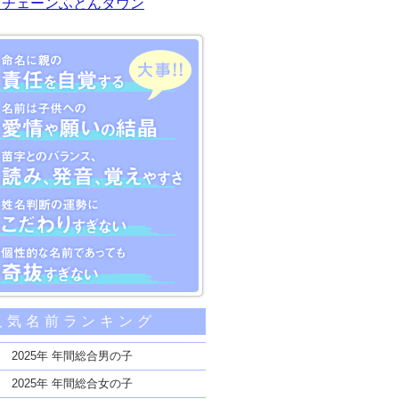
川チェーンふとんタウン
大事な5つのポイント
人気名前ランキング
親の責任を自覚する
子供への愛情や願いの結晶
2025年 年間総合男の子
のバランス、読み、発音、覚えやすさ
2025年 年間総合女の子
断の運勢にこだわりすぎない