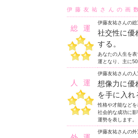
伊藤友祐さんの画
伊藤友祐さんの総
総運
社交性に優
する。
あなたの人生を表
運となり、主に5
伊藤友祐さんの人
人運
想像力に優
を手に入れ
性格や才能などを
社会的な成功に影
運勢を表します。
伊藤友祐さんの外
外運