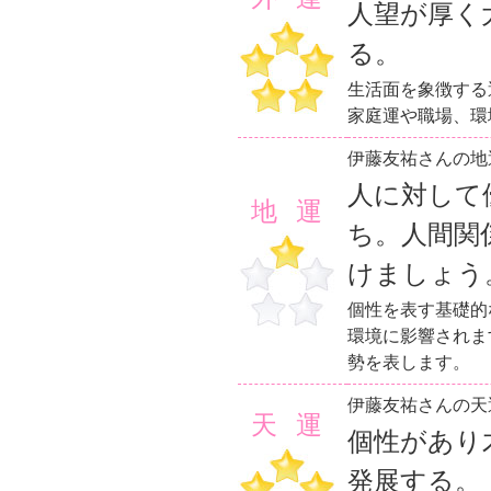
人望が厚く
る。
生活面を象徴する
家庭運や職場、環
伊藤友祐さんの地
人に対して
地運
ち。人間関
けましょう
個性を表す基礎的
環境に影響されま
勢を表します。
伊藤友祐さんの天
天運
個性があり
発展する。