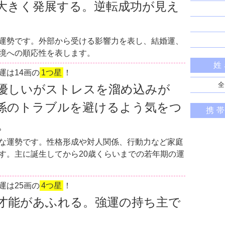
大きく発展する。逆転成功が見え
運勢です。外部から受ける影響力を表し、結婚運、
境への順応性を表します。
姓
運は14画の
1つ星
！
全
優しいがストレスを溜め込みが
係のトラブルを避けるよう気をつ
携
。
な運勢です。性格形成や対人関係、行動力など家庭
す。主に誕生してから20歳くらいまでの若年期の運
運は25画の
4つ星
！
才能があふれる。強運の持ち主で