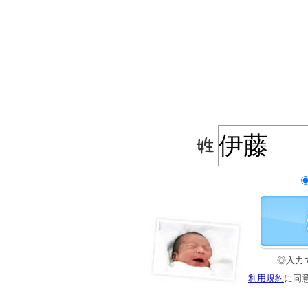
◎入力
利用規約
に同