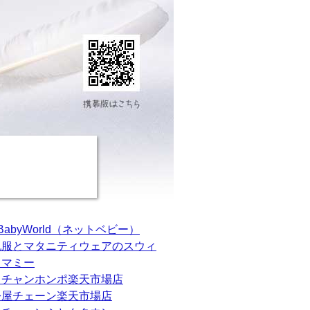
tBabyWorld（ネットベビー）
乳服とマタニティウェアのスウィ
トマミー
カチャンホンポ楽天市場店
松屋チェーン楽天市場店