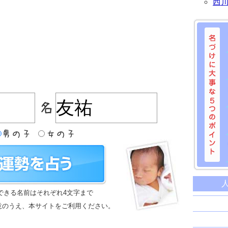
西
名づけに
命名に
できる名前はそれぞれ4文字まで
名前は
意のうえ、本サイトをご利用ください。
苗字と
姓名判