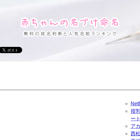
Ne
授
ー
ア
西