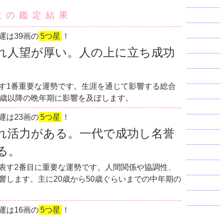
数の鑑定結果
運は39画の
5つ星
！
れ人望が厚い。人の上に立ち成功
す1番重要な運勢です。生涯を通じて影響する総合
0歳以降の晩年期に影響を及ぼします。
運は23画の
5つ星
！
れ活力がある。一代で成功し名誉
る。
表す2番目に重要な運勢です。人間関係や協調性、
響します。主に20歳から50歳ぐらいまでの中年期の
運は16画の
5つ星
！