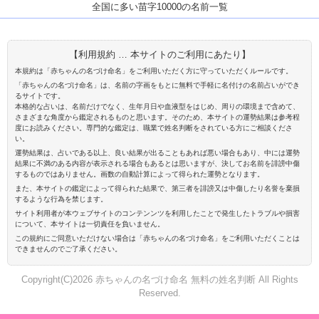
全国に多い苗字10000の名前一覧
【利用規約 … 本サイトのご利用にあたり】
本規約は「赤ちゃんの名づけ命名」をご利用いただく方に守っていただくルールです。
「赤ちゃんの名づけ命名」は、名前の字画をもとに無料で手軽に名付けの名前占いができ
るサイトです。
本格的な占いは、名前だけでなく、生年月日や血液型をはじめ、周りの環境まで含めて、
さまざまな角度から鑑定されるものと思います。そのため、本サイトの運勢結果は参考程
度にお読みください。専門的な鑑定は、職業で姓名判断をされている方にご相談くださ
い。
運勢結果は、占いである以上、良い結果が出ることもあれば悪い場合もあり、中には運勢
結果に不満のある内容が表示される場合もあるとは思いますが、決してお名前を誹謗中傷
するものではありません。画数の自動計算によって得られた運勢となります。
また、本サイトの鑑定によって得られた結果で、第三者を誹謗又は中傷したり名誉を棄損
するような行為を禁じます。
サイト利用者が本ウェブサイトのコンテンンツを利用したことで発生したトラブルや損害
について、本サイトは一切責任を負いません。
この規約にご同意いただけない場合は「赤ちゃんの名づけ命名」をご利用いただくことは
できませんのでご了承ください。
Copyright(C)2026 赤ちゃんの名づけ命名 無料の姓名判断 All Rights
Reserved.