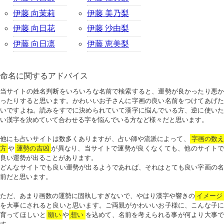
伊藤 向茉莉
伊藤 美乃梨
伊藤 向日花
伊藤 沙由梨
伊藤 向日凛
伊藤 恵美梨
命名に関するアドバイス
当サイトの姓名判断をいろいろな名前で検索すると、運勢が良かったり悪か
ったりすると思います。かわいいお子さんに字画の良い名前をつけてあげた
いですよね。読みをすでに決められていて漢字に悩んでいる方、逆に使いた
い漢字を決めていて合わせる字を悩んでいる方など様々だと思います。
他にも占いサイトは数多くありますが、占い師や流派によって、
字画の数
方
や
運勢の吉凶
が異なり、当サイトで運勢が良くなくても、他のサイトで
良い運勢が出ることがあります。
どんなサイトでも良い運勢が出るようであれば、それはとても良い字画の名
前だと思います。
ただ、あまり画数の運勢に固執しすぎないで、やはり漢字や響きの
イメージ
を大事にされると良いと思います。ご両親がかわいいお子様に、こんな子に
育ってほしいと
願い
や
想い
を込めて、名前を考えられる事が何より大事で