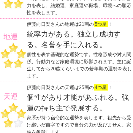
力を表し、結婚運、家庭運や職場、環境への順応
性を表します。
伊藤向日梨さんの地運は21画の
5つ星
！
統率力がある。独立し成功す
地運
る。名誉を手に入れる。
個性を表す基礎的な運勢です。性格形成や対人関
係、行動力など家庭環境に影響されます。主に誕
生してから20歳くらいまでの若年期の運勢を表し
ます。
伊藤向日梨さんの天運は25画の
4つ星
！
天運
個性があり才能があふれる。強
運の持ち主で発展する。
家系が持つ宿命的な運勢を表します。祖先から受
け継いだ苗字ですので自分の力が及びません。家
柄を象徴します。