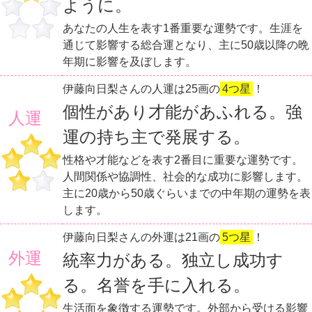
ように。
あなたの人生を表す1番重要な運勢です。生涯を
通じて影響する総合運となり、主に50歳以降の晩
年期に影響を及ぼします。
伊藤向日梨さんの人運は25画の
4つ星
！
個性があり才能があふれる。強
人運
運の持ち主で発展する。
性格や才能などを表す2番目に重要な運勢です。
人間関係や協調性、社会的な成功に影響します。
主に20歳から50歳ぐらいまでの中年期の運勢を表
します。
伊藤向日梨さんの外運は21画の
5つ星
！
外運
統率力がある。独立し成功す
る。名誉を手に入れる。
生活面を象徴する運勢です。外部から受ける影響