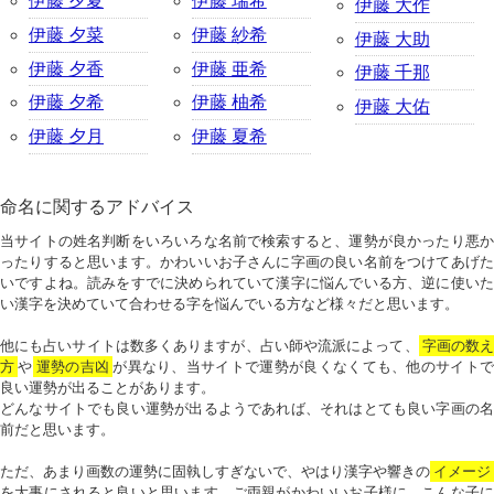
伊藤 夕夏
伊藤 瑞希
伊藤 大作
伊藤 夕菜
伊藤 紗希
伊藤 大助
伊藤 夕香
伊藤 亜希
伊藤 千那
伊藤 夕希
伊藤 柚希
伊藤 大佑
伊藤 夕月
伊藤 夏希
命名に関するアドバイス
当サイトの姓名判断をいろいろな名前で検索すると、運勢が良かったり悪か
ったりすると思います。かわいいお子さんに字画の良い名前をつけてあげた
いですよね。読みをすでに決められていて漢字に悩んでいる方、逆に使いた
い漢字を決めていて合わせる字を悩んでいる方など様々だと思います。
他にも占いサイトは数多くありますが、占い師や流派によって、
字画の数
方
や
運勢の吉凶
が異なり、当サイトで運勢が良くなくても、他のサイトで
良い運勢が出ることがあります。
どんなサイトでも良い運勢が出るようであれば、それはとても良い字画の名
前だと思います。
ただ、あまり画数の運勢に固執しすぎないで、やはり漢字や響きの
イメージ
を大事にされると良いと思います。ご両親がかわいいお子様に、こんな子に