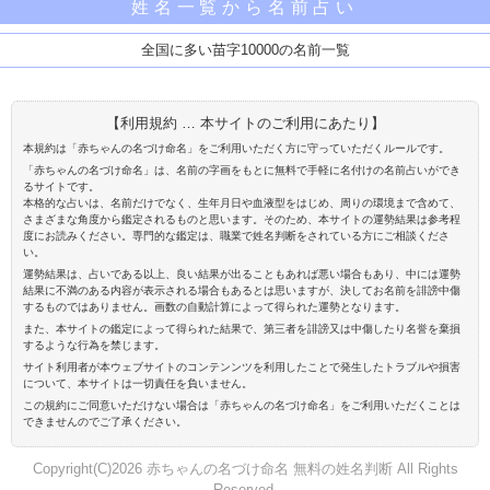
姓名一覧から名前占い
全国に多い苗字10000の名前一覧
【利用規約 … 本サイトのご利用にあたり】
本規約は「赤ちゃんの名づけ命名」をご利用いただく方に守っていただくルールです。
「赤ちゃんの名づけ命名」は、名前の字画をもとに無料で手軽に名付けの名前占いができ
るサイトです。
本格的な占いは、名前だけでなく、生年月日や血液型をはじめ、周りの環境まで含めて、
さまざまな角度から鑑定されるものと思います。そのため、本サイトの運勢結果は参考程
度にお読みください。専門的な鑑定は、職業で姓名判断をされている方にご相談くださ
い。
運勢結果は、占いである以上、良い結果が出ることもあれば悪い場合もあり、中には運勢
結果に不満のある内容が表示される場合もあるとは思いますが、決してお名前を誹謗中傷
するものではありません。画数の自動計算によって得られた運勢となります。
また、本サイトの鑑定によって得られた結果で、第三者を誹謗又は中傷したり名誉を棄損
するような行為を禁じます。
サイト利用者が本ウェブサイトのコンテンンツを利用したことで発生したトラブルや損害
について、本サイトは一切責任を負いません。
この規約にご同意いただけない場合は「赤ちゃんの名づけ命名」をご利用いただくことは
できませんのでご了承ください。
Copyright(C)2026 赤ちゃんの名づけ命名 無料の姓名判断 All Rights
Reserved.