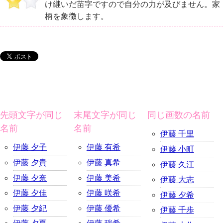
け継いだ苗字ですので自分の力が及びません。家
柄を象徴します。
先頭文字が同じ
末尾文字が同じ
同じ画数の名前
名前
名前
伊藤 千里
伊藤 夕子
伊藤 有希
伊藤 小町
伊藤 夕貴
伊藤 真希
伊藤 久江
伊藤 夕奈
伊藤 美希
伊藤 大志
伊藤 夕佳
伊藤 咲希
伊藤 夕希
伊藤 夕紀
伊藤 優希
伊藤 千歩