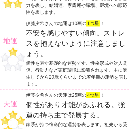
力を表し、結婚運、家庭運や職場、環境への順応
性を表します。
伊藤夕希さんの地運は10画の
1つ星
！
不安を感じやすい傾向。ストレ
地運
スを抱えないように注意しまし
ょう。
個性を表す基礎的な運勢です。性格形成や対人関
係、行動力など家庭環境に影響されます。主に誕
生してから20歳くらいまでの若年期の運勢を表し
ます。
伊藤夕希さんの天運は25画の
4つ星
！
天運
個性があり才能があふれる。強
運の持ち主で発展する。
家系が持つ宿命的な運勢を表します。祖先から受