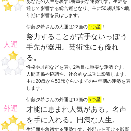
あなたの人生を表す1番重要な運勢です。生涯を
通じて影響する総合運となり、主に50歳以降の晩
年期に影響を及ぼします。
伊藤夕希さんの人運は22画の
1つ星
！
努力することが苦手ないっぽう
人運
手先が器用。芸術性にも優れ
る。
性格や才能などを表す2番目に重要な運勢です。
人間関係や協調性、社会的な成功に影響します。
主に20歳から50歳ぐらいまでの中年期の運勢を表
します。
伊藤夕希さんの外運は13画の
5つ星
！
外運
才能に恵まれ人気がある。名声
を手に入れる。円満な人生。
生活面を象徴する運勢です。外部から受ける影響