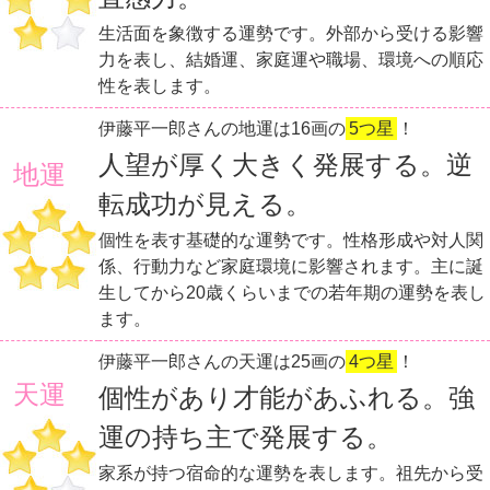
生活面を象徴する運勢です。外部から受ける影響
力を表し、結婚運、家庭運や職場、環境への順応
性を表します。
伊藤平一郎さんの地運は16画の
5つ星
！
人望が厚く大きく発展する。逆
地運
転成功が見える。
個性を表す基礎的な運勢です。性格形成や対人関
係、行動力など家庭環境に影響されます。主に誕
生してから20歳くらいまでの若年期の運勢を表し
ます。
伊藤平一郎さんの天運は25画の
4つ星
！
天運
個性があり才能があふれる。強
運の持ち主で発展する。
家系が持つ宿命的な運勢を表します。祖先から受