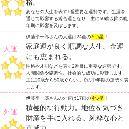
格。
あなたの人生を表す1番重要な運勢です。生涯を
通じて影響する総合運となり、主に50歳以降の晩
年期に影響を及ぼします。
伊藤平一郎さんの人運は24画の
5つ星
！
家庭運が良く順調な人生。金運
人運
にも恵まれる。
性格や才能などを表す2番目に重要な運勢です。
人間関係や協調性、社会的な成功に影響します。
主に20歳から50歳ぐらいまでの中年期の運勢を表
します。
伊藤平一郎さんの外運は17画の
4つ星
！
積極的な行動力。地位を気づき
外運
財産を手に入れる。純粋な心と
直感力。