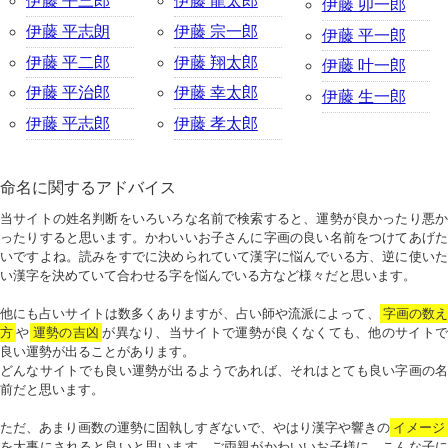
伊藤 平三郎
伊藤 龍太郎
伊藤 卯一郎
伊藤 平志朗
伊藤 宗一郎
伊藤 平一郎
伊藤 平二郎
伊藤 翔太郎
伊藤 叶一郎
伊藤 平治郎
伊藤 幸太郎
伊藤 生一郎
伊藤 平志郎
伊藤 孝太郎
命名に関するアドバイス
当サイトの姓名判断をいろいろな名前で検索すると、運勢が良かったり悪か
ったりすると思います。かわいいお子さんに字画の良い名前をつけてあげた
いですよね。読みをすでに決められていて漢字に悩んでいる方、逆に使いた
い漢字を決めていて合わせる字を悩んでいる方など様々だと思います。
他にも占いサイトは数多くありますが、占い師や流派によって、
字画の数
方
や
運勢の吉凶
が異なり、当サイトで運勢が良くなくても、他のサイトで
良い運勢が出ることがあります。
どんなサイトでも良い運勢が出るようであれば、それはとても良い字画の名
前だと思います。
ただ、あまり画数の運勢に固執しすぎないで、やはり漢字や響きの
イメージ
を大事にされると良いと思います。ご両親がかわいいお子様に、こんな子に