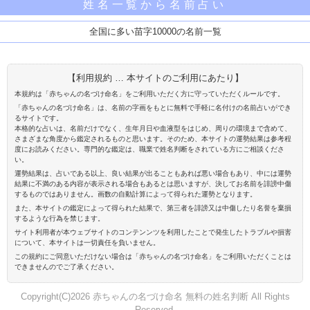
姓名一覧から名前占い
全国に多い苗字10000の名前一覧
【利用規約 … 本サイトのご利用にあたり】
本規約は「赤ちゃんの名づけ命名」をご利用いただく方に守っていただくルールです。
「赤ちゃんの名づけ命名」は、名前の字画をもとに無料で手軽に名付けの名前占いができ
るサイトです。
本格的な占いは、名前だけでなく、生年月日や血液型をはじめ、周りの環境まで含めて、
さまざまな角度から鑑定されるものと思います。そのため、本サイトの運勢結果は参考程
度にお読みください。専門的な鑑定は、職業で姓名判断をされている方にご相談くださ
い。
運勢結果は、占いである以上、良い結果が出ることもあれば悪い場合もあり、中には運勢
結果に不満のある内容が表示される場合もあるとは思いますが、決してお名前を誹謗中傷
するものではありません。画数の自動計算によって得られた運勢となります。
また、本サイトの鑑定によって得られた結果で、第三者を誹謗又は中傷したり名誉を棄損
するような行為を禁じます。
サイト利用者が本ウェブサイトのコンテンンツを利用したことで発生したトラブルや損害
について、本サイトは一切責任を負いません。
この規約にご同意いただけない場合は「赤ちゃんの名づけ命名」をご利用いただくことは
できませんのでご了承ください。
Copyright(C)2026 赤ちゃんの名づけ命名 無料の姓名判断 All Rights
Reserved.