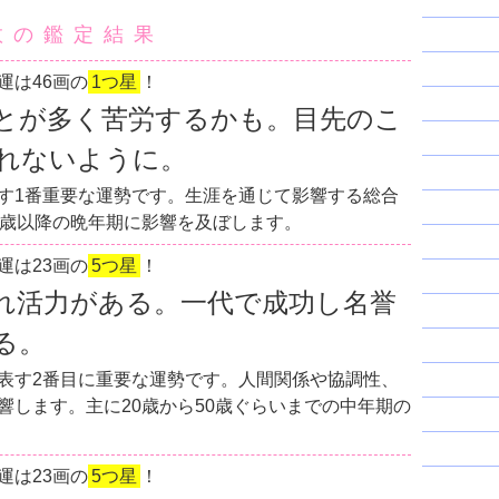
数の鑑定結果
運は46画の
1つ星
！
とが多く苦労するかも。目先のこ
れないように。
す1番重要な運勢です。生涯を通じて影響する総合
0歳以降の晩年期に影響を及ぼします。
運は23画の
5つ星
！
れ活力がある。一代で成功し名誉
る。
表す2番目に重要な運勢です。人間関係や協調性、
響します。主に20歳から50歳ぐらいまでの中年期の
運は23画の
5つ星
！