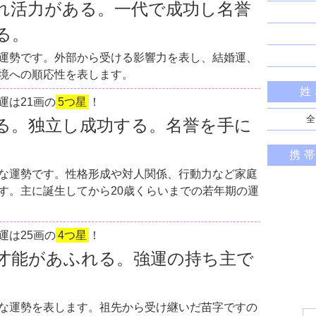
れ活力がある。一代で成功し名誉
る。
運勢です。外部から受ける影響力を表し、結婚運、
境への順応性を表します。
姓
運は21画の
5つ星
！
全
る。独立し成功する。名誉を手に
携
な運勢です。性格形成や対人関係、行動力など家庭
す。主に誕生してから20歳くらいまでの若年期の運
運は25画の
4つ星
！
才能があふれる。強運の持ち主で
な運勢を表します。祖先から受け継いだ苗字ですの