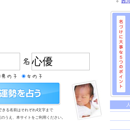
西
名づけに
命名に
できる名前はそれぞれ4文字まで
名前は
意のうえ、本サイトをご利用ください。
苗字と
姓名判