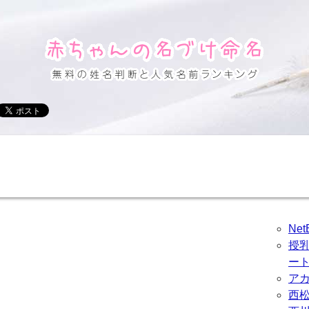
Ne
授
ー
ア
西