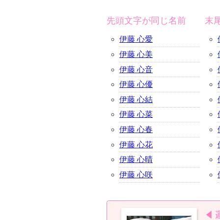
先頭文字が同じ名前
末
伊藤 心愛
伊藤 心美
伊藤 心音
伊藤 心優
伊藤 心結
伊藤 心菜
伊藤 心春
伊藤 心花
伊藤 心晴
伊藤 心咲