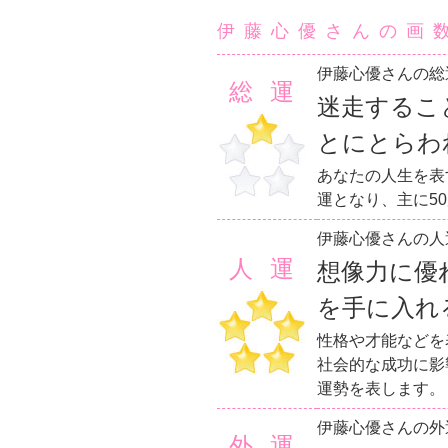
伊藤心優さんの画
伊藤心優さんの総
総運
迷走するこ
とにとらわ
あなたの人生を表
運となり、主に5
伊藤心優さんの人
人運
想像力に優
を手に入れ
性格や才能などを
社会的な成功に影
運勢を表します。
伊藤心優さんの外
外運