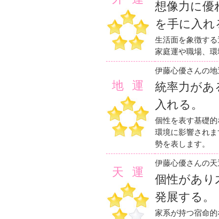
想像力に優
を手に入れ
生活面を象徴する
家庭運や職場、環
伊藤心優さんの地
地運
統率力があ
入れる。
個性を表す基礎的
環境に影響されま
勢を表します。
伊藤心優さんの天
天運
個性があり
発展する。
家系が持つ宿命的