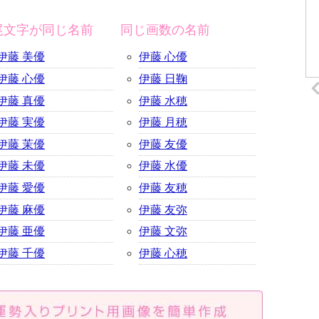
尾文字が同じ名前
同じ画数の名前
伊藤 美優
伊藤 心優
伊藤 心優
伊藤 日鞠
伊藤 真優
伊藤 水穂
伊藤 実優
伊藤 月穂
伊藤 茉優
伊藤 友優
伊藤 未優
伊藤 水優
伊藤 愛優
伊藤 友穂
伊藤 麻優
伊藤 友弥
伊藤 亜優
伊藤 文弥
伊藤 千優
伊藤 心穂