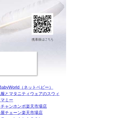
tBabyWorld（ネットベビー）
乳服とマタニティウェアのスウィ
トマミー
カチャンホンポ楽天市場店
松屋チェーン楽天市場店