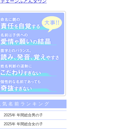
川チェーンふとんタウン
大事な5つのポイント
人気名前ランキング
親の責任を自覚する
子供への愛情や願いの結晶
2025年 年間総合男の子
のバランス、読み、発音、覚えやすさ
2025年 年間総合女の子
断の運勢にこだわりすぎない