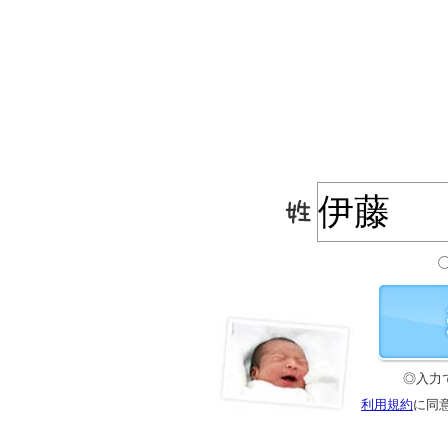
◎入力
利用規約
に同