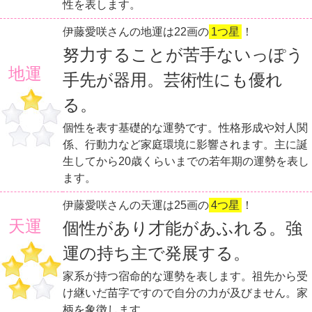
性を表します。
伊藤愛咲さんの地運は22画の
1つ星
！
努力することが苦手ないっぽう
地運
手先が器用。芸術性にも優れ
る。
個性を表す基礎的な運勢です。性格形成や対人関
係、行動力など家庭環境に影響されます。主に誕
生してから20歳くらいまでの若年期の運勢を表し
ます。
伊藤愛咲さんの天運は25画の
4つ星
！
天運
個性があり才能があふれる。強
運の持ち主で発展する。
家系が持つ宿命的な運勢を表します。祖先から受
け継いだ苗字ですので自分の力が及びません。家
柄を象徴します。