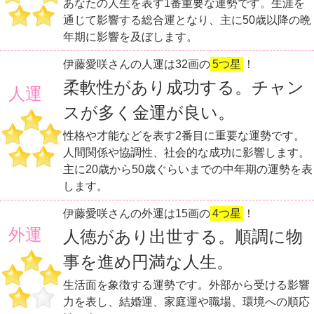
あなたの人生を表す1番重要な運勢です。生涯を
通じて影響する総合運となり、主に50歳以降の晩
年期に影響を及ぼします。
伊藤愛咲さんの人運は32画の
5つ星
！
柔軟性があり成功する。チャン
人運
スが多く金運が良い。
性格や才能などを表す2番目に重要な運勢です。
人間関係や協調性、社会的な成功に影響します。
主に20歳から50歳ぐらいまでの中年期の運勢を表
します。
伊藤愛咲さんの外運は15画の
4つ星
！
外運
人徳があり出世する。順調に物
事を進め円満な人生。
生活面を象徴する運勢です。外部から受ける影響
力を表し、結婚運、家庭運や職場、環境への順応