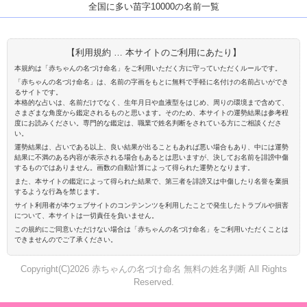
全国に多い苗字10000の名前一覧
【利用規約 … 本サイトのご利用にあたり】
本規約は「赤ちゃんの名づけ命名」をご利用いただく方に守っていただくルールです。
「赤ちゃんの名づけ命名」は、名前の字画をもとに無料で手軽に名付けの名前占いができ
るサイトです。
本格的な占いは、名前だけでなく、生年月日や血液型をはじめ、周りの環境まで含めて、
さまざまな角度から鑑定されるものと思います。そのため、本サイトの運勢結果は参考程
度にお読みください。専門的な鑑定は、職業で姓名判断をされている方にご相談くださ
い。
運勢結果は、占いである以上、良い結果が出ることもあれば悪い場合もあり、中には運勢
結果に不満のある内容が表示される場合もあるとは思いますが、決してお名前を誹謗中傷
するものではありません。画数の自動計算によって得られた運勢となります。
また、本サイトの鑑定によって得られた結果で、第三者を誹謗又は中傷したり名誉を棄損
するような行為を禁じます。
サイト利用者が本ウェブサイトのコンテンンツを利用したことで発生したトラブルや損害
について、本サイトは一切責任を負いません。
この規約にご同意いただけない場合は「赤ちゃんの名づけ命名」をご利用いただくことは
できませんのでご了承ください。
Copyright(C)2026 赤ちゃんの名づけ命名 無料の姓名判断 All Rights
Reserved.