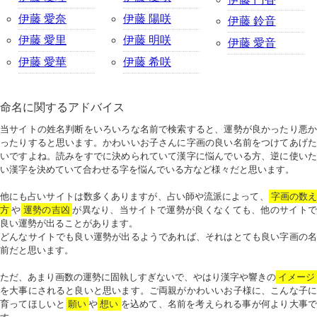
伊藤 愛奈
伊藤 陽咲
伊藤 鈴音
伊藤 愛里
伊藤 明咲
伊藤 愛音
伊藤 愛華
伊藤 希咲
命名に関するアドバイス
当サイトの姓名判断をいろいろな名前で検索すると、運勢が良かったり悪か
ったりすると思います。かわいいお子さんに字画の良い名前をつけてあげた
いですよね。読みをすでに決められていて漢字に悩んでいる方、逆に使いた
い漢字を決めていて合わせる字を悩んでいる方など様々だと思います。
他にも占いサイトは数多くありますが、占い師や流派によって、
字画の数
方
や
運勢の吉凶
が異なり、当サイトで運勢が良くなくても、他のサイトで
良い運勢が出ることがあります。
どんなサイトでも良い運勢が出るようであれば、それはとても良い字画の名
前だと思います。
ただ、あまり画数の運勢に固執しすぎないで、やはり漢字や響きの
イメージ
を大事にされると良いと思います。ご両親がかわいいお子様に、こんな子に
育ってほしいと
願い
や
想い
を込めて、名前を考えられる事が何より大事で