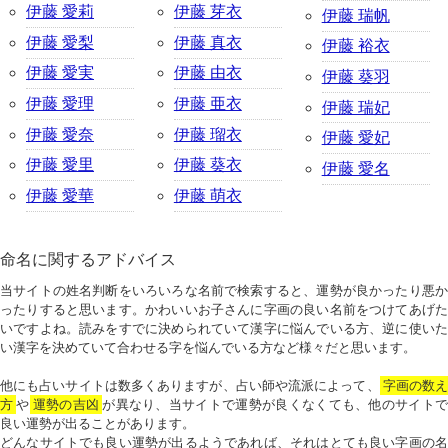
伊藤 愛莉
伊藤 芽衣
伊藤 瑞帆
伊藤 愛梨
伊藤 真衣
伊藤 裕衣
伊藤 愛実
伊藤 由衣
伊藤 葵羽
伊藤 愛理
伊藤 亜衣
伊藤 瑞妃
伊藤 愛奈
伊藤 瑠衣
伊藤 愛妃
伊藤 愛里
伊藤 葵衣
伊藤 愛名
伊藤 愛華
伊藤 萌衣
命名に関するアドバイス
当サイトの姓名判断をいろいろな名前で検索すると、運勢が良かったり悪か
ったりすると思います。かわいいお子さんに字画の良い名前をつけてあげた
いですよね。読みをすでに決められていて漢字に悩んでいる方、逆に使いた
い漢字を決めていて合わせる字を悩んでいる方など様々だと思います。
他にも占いサイトは数多くありますが、占い師や流派によって、
字画の数
方
や
運勢の吉凶
が異なり、当サイトで運勢が良くなくても、他のサイトで
良い運勢が出ることがあります。
どんなサイトでも良い運勢が出るようであれば、それはとても良い字画の名