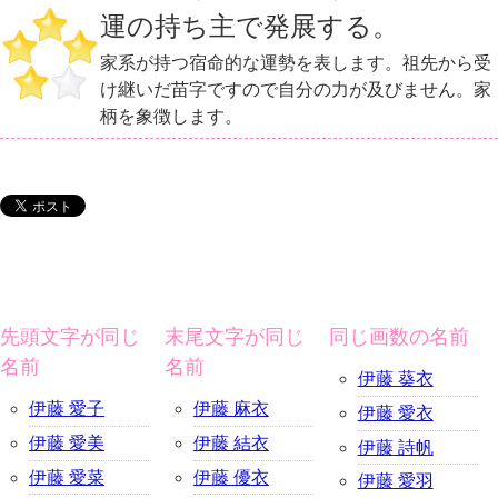
運の持ち主で発展する。
家系が持つ宿命的な運勢を表します。祖先から受
け継いだ苗字ですので自分の力が及びません。家
柄を象徴します。
先頭文字が同じ
末尾文字が同じ
同じ画数の名前
名前
名前
伊藤 葵衣
伊藤 愛子
伊藤 麻衣
伊藤 愛衣
伊藤 愛美
伊藤 結衣
伊藤 詩帆
伊藤 愛菜
伊藤 優衣
伊藤 愛羽