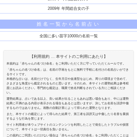
2009年 年間総合女の子
姓名一覧から名前占い
全国に多い苗字10000の名前一覧
【利用規約 … 本サイトのご利用にあたり】
本規約は「赤ちゃんの名づけ命名」をご利用いただく方に守っていただくルールです。
「赤ちゃんの名づけ命名」は、名前の字画をもとに無料で手軽に名付けの名前占いができ
るサイトです。
本格的な占いは、名前だけでなく、生年月日や血液型をはじめ、周りの環境まで含めて、
さまざまな角度から鑑定されるものと思います。そのため、本サイトの運勢結果は参考程
度にお読みください。専門的な鑑定は、職業で姓名判断をされている方にご相談くださ
い。
運勢結果は、占いである以上、良い結果が出ることもあれば悪い場合もあり、中には運勢
結果に不満のある内容が表示される場合もあるとは思いますが、決してお名前を誹謗中傷
するものではありません。画数の自動計算によって得られた運勢となります。
また、本サイトの鑑定によって得られた結果で、第三者を誹謗又は中傷したり名誉を棄損
するような行為を禁じます。
サイト利用者が本ウェブサイトのコンテンンツを利用したことで発生したトラブルや損害
について、本サイトは一切責任を負いません。
この規約にご同意いただけない場合は「赤ちゃんの名づけ命名」をご利用いただくことは