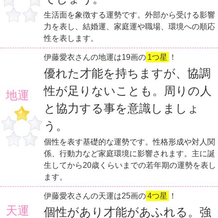
生活面を象徴する運勢です。外部から受ける影響
力を表し、結婚運、家庭運や職場、環境への順応
性を表します。
伊藤愛衣さんの地運は19画の
1つ星
！
優れた才能を持ちますが、協調
性が足りないことも。周りの人
地運
と協力する事を意識しましょ
う。
個性を表す基礎的な運勢です。性格形成や対人関
係、行動力など家庭環境に影響されます。主に誕
生してから20歳くらいまでの若年期の運勢を表し
ます。
伊藤愛衣さんの天運は25画の
4つ星
！
天運
個性があり才能があふれる。強