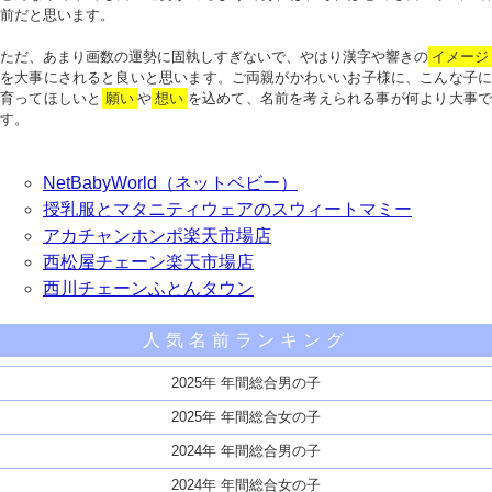
前だと思います。
ただ、あまり画数の運勢に固執しすぎないで、やはり漢字や響きの
イメージ
を大事にされると良いと思います。ご両親がかわいいお子様に、こんな子に
育ってほしいと
願い
や
想い
を込めて、名前を考えられる事が何より大事で
す。
NetBabyWorld（ネットベビー）
授乳服とマタニティウェアのスウィートマミー
アカチャンホンポ楽天市場店
西松屋チェーン楽天市場店
西川チェーンふとんタウン
人気名前ランキング
2025年 年間総合男の子
2025年 年間総合女の子
2024年 年間総合男の子
2024年 年間総合女の子