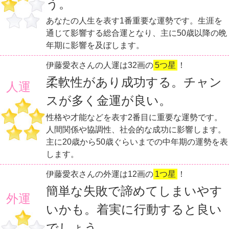
う。
あなたの人生を表す1番重要な運勢です。生涯を
通じて影響する総合運となり、主に50歳以降の晩
年期に影響を及ぼします。
伊藤愛衣さんの人運は32画の
5つ星
！
柔軟性があり成功する。チャン
人運
スが多く金運が良い。
性格や才能などを表す2番目に重要な運勢です。
人間関係や協調性、社会的な成功に影響します。
主に20歳から50歳ぐらいまでの中年期の運勢を表
します。
伊藤愛衣さんの外運は12画の
1つ星
！
簡単な失敗で諦めてしまいやす
外運
いかも。着実に行動すると良い
でしょう。