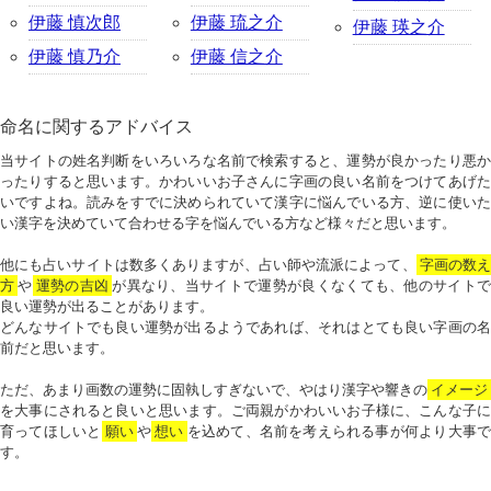
伊藤 慎次郎
伊藤 琉之介
伊藤 瑛之介
伊藤 慎乃介
伊藤 信之介
命名に関するアドバイス
当サイトの姓名判断をいろいろな名前で検索すると、運勢が良かったり悪か
ったりすると思います。かわいいお子さんに字画の良い名前をつけてあげた
いですよね。読みをすでに決められていて漢字に悩んでいる方、逆に使いた
い漢字を決めていて合わせる字を悩んでいる方など様々だと思います。
他にも占いサイトは数多くありますが、占い師や流派によって、
字画の数
方
や
運勢の吉凶
が異なり、当サイトで運勢が良くなくても、他のサイトで
良い運勢が出ることがあります。
どんなサイトでも良い運勢が出るようであれば、それはとても良い字画の名
前だと思います。
ただ、あまり画数の運勢に固執しすぎないで、やはり漢字や響きの
イメージ
を大事にされると良いと思います。ご両親がかわいいお子様に、こんな子に
育ってほしいと
願い
や
想い
を込めて、名前を考えられる事が何より大事で
す。