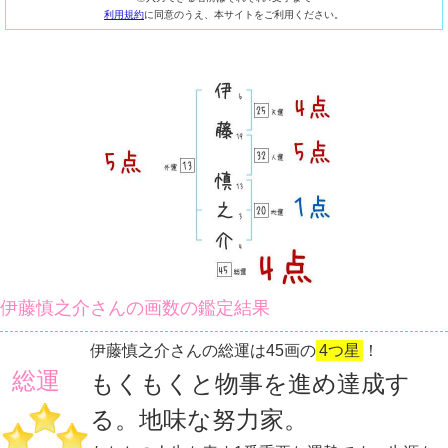
利用規約
に同意のうえ、本サイトをご利用ください。
伊藤慎之介さんの画数の鑑定結果
伊藤慎之介さんの総運は45画の
4つ星
！
総運
もくもくと物事を進め達成す
る。地味な努力家。