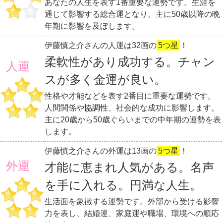
あなたの人生を表す1番重要な運勢です。生涯を
通じて影響する総合運となり、主に50歳以降の晩
年期に影響を及ぼします。
伊藤慎之介さんの人運は32画の
5つ星
！
柔軟性があり成功する。チャン
人運
スが多く金運が良い。
性格や才能などを表す2番目に重要な運勢です。
人間関係や協調性、社会的な成功に影響します。
主に20歳から50歳ぐらいまでの中年期の運勢を表
します。
伊藤慎之介さんの外運は13画の
5つ星
！
外運
才能に恵まれ人気がある。名声
を手に入れる。円満な人生。
生活面を象徴する運勢です。外部から受ける影響
力を表し、結婚運、家庭運や職場、環境への順応