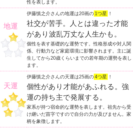
性を表します。
伊藤慎之介さんの地運は20画の
1つ星
！
社交が苦手。人とは違った才能
地運
があり波乱万丈な人生かも。
個性を表す基礎的な運勢です。性格形成や対人関
係、行動力など家庭環境に影響されます。主に誕
生してから20歳くらいまでの若年期の運勢を表し
ます。
伊藤慎之介さんの天運は25画の
4つ星
！
天運
個性があり才能があふれる。強
運の持ち主で発展する。
家系が持つ宿命的な運勢を表します。祖先から受
け継いだ苗字ですので自分の力が及びません。家
柄を象徴します。