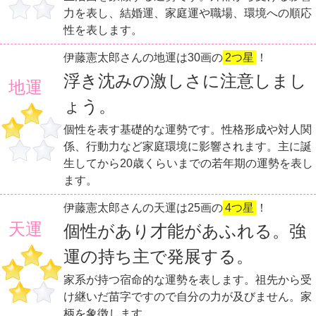
力を表し、結婚運、家庭運や職場、環境への順応
性を表します。
伊藤憲太郎さんの地運は30画の
2つ星
！
浮き沈みの激しさに注意しまし
地運
ょう。
個性を表す基礎的な運勢です。性格形成や対人関
係、行動力など家庭環境に影響されます。主に誕
生してから20歳くらいまでの若年期の運勢を表し
ます。
伊藤憲太郎さんの天運は25画の
4つ星
！
天運
個性があり才能があふれる。強
運の持ち主で発展する。
家系が持つ宿命的な運勢を表します。祖先から受
け継いだ苗字ですので自分の力が及びません。家
柄を象徴します。