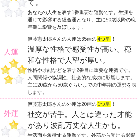
て。
あなたの人生を表す1番重要な運勢です。生涯を
通じて影響する総合運となり、主に50歳以降の晩
年期に影響を及ぼします。
伊藤憲太郎さんの人運は35画の
4つ星
！
温厚な性格で感受性が高い。穏
人運
和な性格で人望が厚い。
性格や才能などを表す2番目に重要な運勢です。
人間関係や協調性、社会的な成功に影響します。
主に20歳から50歳ぐらいまでの中年期の運勢を表
します。
伊藤憲太郎さんの外運は20画の
1つ星
！
外運
社交が苦手。人とは違った才能
があり波乱万丈な人生かも。
生活面を象徴する運勢です。外部から受ける影響