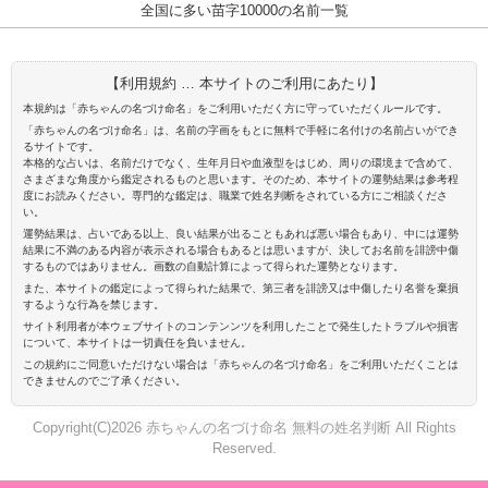
全国に多い苗字10000の名前一覧
【利用規約 … 本サイトのご利用にあたり】
本規約は「赤ちゃんの名づけ命名」をご利用いただく方に守っていただくルールです。
「赤ちゃんの名づけ命名」は、名前の字画をもとに無料で手軽に名付けの名前占いができ
るサイトです。
本格的な占いは、名前だけでなく、生年月日や血液型をはじめ、周りの環境まで含めて、
さまざまな角度から鑑定されるものと思います。そのため、本サイトの運勢結果は参考程
度にお読みください。専門的な鑑定は、職業で姓名判断をされている方にご相談くださ
い。
運勢結果は、占いである以上、良い結果が出ることもあれば悪い場合もあり、中には運勢
結果に不満のある内容が表示される場合もあるとは思いますが、決してお名前を誹謗中傷
するものではありません。画数の自動計算によって得られた運勢となります。
また、本サイトの鑑定によって得られた結果で、第三者を誹謗又は中傷したり名誉を棄損
するような行為を禁じます。
サイト利用者が本ウェブサイトのコンテンンツを利用したことで発生したトラブルや損害
について、本サイトは一切責任を負いません。
この規約にご同意いただけない場合は「赤ちゃんの名づけ命名」をご利用いただくことは
できませんのでご了承ください。
Copyright(C)2026 赤ちゃんの名づけ命名 無料の姓名判断 All Rights
Reserved.