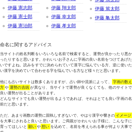
伊藤 憲志郎
伊藤 翔太郎
伊藤 篤太郎
伊藤 憲士郎
伊藤 幸太郎
伊藤 亀太郎
伊藤 憲治郎
伊藤 孝太郎
命名に関するアドバイス
当サイトの姓名判断をいろいろな名前で検索すると、運勢が良かったり悪か
ったりすると思います。かわいいお子さんに字画の良い名前をつけてあげた
いですよね。読みをすでに決められていて漢字に悩んでいる方、逆に使いた
い漢字を決めていて合わせる字を悩んでいる方など様々だと思います。
他にも占いサイトは数多くありますが、占い師や流派によって、
字画の数
方
や
運勢の吉凶
が異なり、当サイトで運勢が良くなくても、他のサイトで
良い運勢が出ることがあります。
どんなサイトでも良い運勢が出るようであれば、それはとても良い字画の名
前だと思います。
ただ、あまり画数の運勢に固執しすぎないで、やはり漢字や響きの
イメージ
を大事にされると良いと思います。ご両親がかわいいお子様に、こんな子に
育ってほしいと
願い
や
想い
を込めて、名前を考えられる事が何より大事で