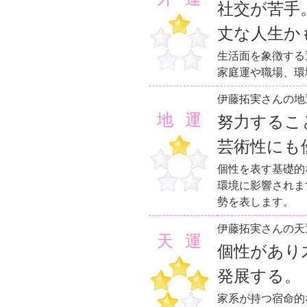
社交が苦手
丈な人生か
生活面を象徴する
家庭運や職場、環
伊藤拓実さんの地
地運
努力するこ
芸術性にも
個性を表す基礎的
環境に影響されま
勢を表します。
伊藤拓実さんの天
天運
個性があり
発展する。
家系が持つ宿命的