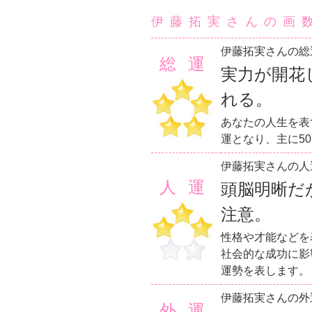
伊藤拓実さんの画
伊藤拓実さんの総
総運
実力が開花
れる。
あなたの人生を表
運となり、主に5
伊藤拓実さんの人
人運
頭脳明晰だ
注意。
性格や才能などを
社会的な成功に影
運勢を表します。
伊藤拓実さんの外
外運