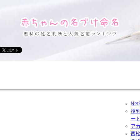
Ne
授
ー
ア
西