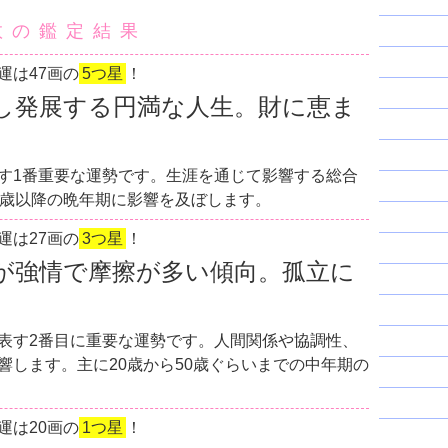
数の鑑定結果
運は47画の
5つ星
！
し発展する円満な人生。財に恵ま
す1番重要な運勢です。生涯を通じて影響する総合
0歳以降の晩年期に影響を及ぼします。
運は27画の
3つ星
！
が強情で摩擦が多い傾向。孤立に
表す2番目に重要な運勢です。人間関係や協調性、
響します。主に20歳から50歳ぐらいまでの中年期の
運は20画の
1つ星
！