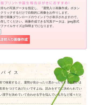
お持ちの写真データを指定し、『運勢入り画像作成』ボタン
をクリックするだけで自動的に画像をお作りします。
数秒で画像ダウンロードのウインドウが表示されますので、
保存してください。画像作成できる写真データは、jpeg形式
でファイルサイズは5MBまでになります。
ドバイス
前で検索すると、運勢が良かったり悪かったりすると思いま
名前をつけてあげたいですよね。読みをすでに決められてい
い漢字を決めていて合わせる字を悩んでいる方など様々だと