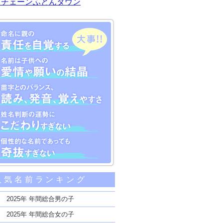
川チェーンふとんタウン
大事な5つのポイント
人気名前ランキング
親の責任を自覚する
子供への愛情や願いの結晶
2025年 年間総合男の子
のバランス、読み、発音、覚えやすさ
2025年 年間総合女の子
断の運勢にこだわりすぎない