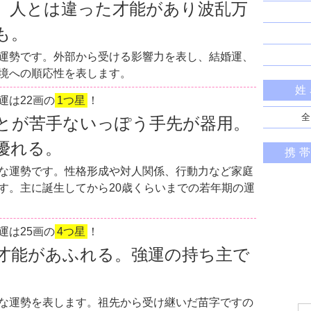
。人とは違った才能があり波乱万
も。
運勢です。外部から受ける影響力を表し、結婚運、
境への順応性を表します。
姓
運は22画の
1つ星
！
全
とが苦手ないっぽう手先が器用。
優れる。
携
な運勢です。性格形成や対人関係、行動力など家庭
す。主に誕生してから20歳くらいまでの若年期の運
運は25画の
4つ星
！
才能があふれる。強運の持ち主で
な運勢を表します。祖先から受け継いだ苗字ですの