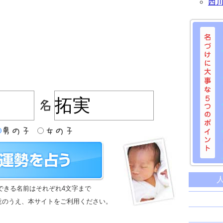
西
名づけに
命名に
できる名前はそれぞれ4文字まで
名前は
意のうえ、本サイトをご利用ください。
苗字と
姓名判