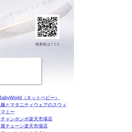
tBabyWorld（ネットベビー）
乳服とマタニティウェアのスウィ
トマミー
カチャンホンポ楽天市場店
松屋チェーン楽天市場店