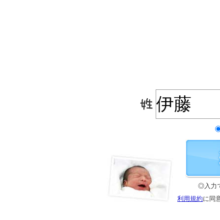
◎入力
利用規約
に同