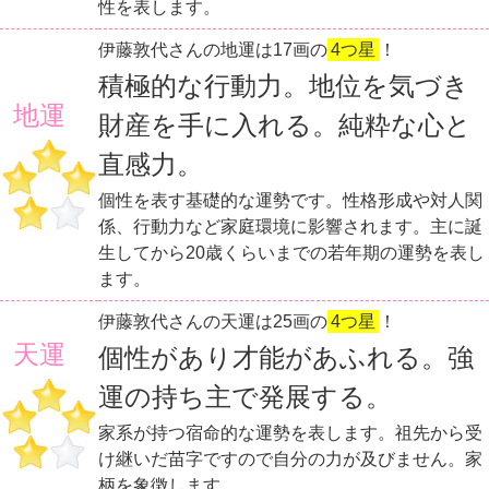
性を表します。
伊藤敦代さんの地運は17画の
4つ星
！
積極的な行動力。地位を気づき
地運
財産を手に入れる。純粋な心と
直感力。
個性を表す基礎的な運勢です。性格形成や対人関
係、行動力など家庭環境に影響されます。主に誕
生してから20歳くらいまでの若年期の運勢を表し
ます。
伊藤敦代さんの天運は25画の
4つ星
！
天運
個性があり才能があふれる。強
運の持ち主で発展する。
家系が持つ宿命的な運勢を表します。祖先から受
け継いだ苗字ですので自分の力が及びません。家
柄を象徴します。