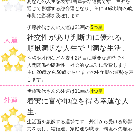
あなたの人生を表す1番重要な運勢です。生涯を
通じて影響する総合運となり、主に50歳以降の晩
年期に影響を及ぼします。
伊藤敦代さんの人運は31画の
5つ星
！
社交性があり判断力に優れる。
人運
順風満帆な人生で円満な生活。
性格や才能などを表す2番目に重要な運勢です。
人間関係や協調性、社会的な成功に影響します。
主に20歳から50歳ぐらいまでの中年期の運勢を表
します。
伊藤敦代さんの外運は11画の
4つ星
！
外運
着実に富や地位を得る幸運な人
生。
生活面を象徴する運勢です。外部から受ける影響
力を表し、結婚運、家庭運や職場、環境への順応