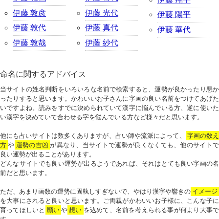
伊藤 敦彦
伊藤 光代
伊藤 陽平
伊藤 敦代
伊藤 真代
伊藤 華代
伊藤 敦哉
伊藤 紗代
命名に関するアドバイス
当サイトの姓名判断をいろいろな名前で検索すると、運勢が良かったり悪か
ったりすると思います。かわいいお子さんに字画の良い名前をつけてあげた
いですよね。読みをすでに決められていて漢字に悩んでいる方、逆に使いた
い漢字を決めていて合わせる字を悩んでいる方など様々だと思います。
他にも占いサイトは数多くありますが、占い師や流派によって、
字画の数
方
や
運勢の吉凶
が異なり、当サイトで運勢が良くなくても、他のサイトで
良い運勢が出ることがあります。
どんなサイトでも良い運勢が出るようであれば、それはとても良い字画の名
前だと思います。
ただ、あまり画数の運勢に固執しすぎないで、やはり漢字や響きの
イメージ
を大事にされると良いと思います。ご両親がかわいいお子様に、こんな子に
育ってほしいと
願い
や
想い
を込めて、名前を考えられる事が何より大事で