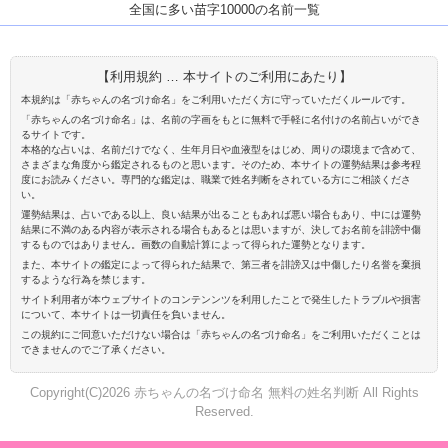
全国に多い苗字10000の名前一覧
【利用規約 … 本サイトのご利用にあたり】
本規約は「赤ちゃんの名づけ命名」をご利用いただく方に守っていただくルールです。
「赤ちゃんの名づけ命名」は、名前の字画をもとに無料で手軽に名付けの名前占いができ
るサイトです。
本格的な占いは、名前だけでなく、生年月日や血液型をはじめ、周りの環境まで含めて、
さまざまな角度から鑑定されるものと思います。そのため、本サイトの運勢結果は参考程
度にお読みください。専門的な鑑定は、職業で姓名判断をされている方にご相談くださ
い。
運勢結果は、占いである以上、良い結果が出ることもあれば悪い場合もあり、中には運勢
結果に不満のある内容が表示される場合もあるとは思いますが、決してお名前を誹謗中傷
するものではありません。画数の自動計算によって得られた運勢となります。
また、本サイトの鑑定によって得られた結果で、第三者を誹謗又は中傷したり名誉を棄損
するような行為を禁じます。
サイト利用者が本ウェブサイトのコンテンンツを利用したことで発生したトラブルや損害
について、本サイトは一切責任を負いません。
この規約にご同意いただけない場合は「赤ちゃんの名づけ命名」をご利用いただくことは
できませんのでご了承ください。
Copyright(C)2026 赤ちゃんの名づけ命名 無料の姓名判断 All Rights
Reserved.