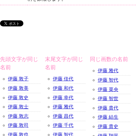
先頭文字が同じ
末尾文字が同じ
同じ画数の名前
名前
名前
伊藤 雅代
伊藤 敦子
伊藤 佳代
伊藤 智代
伊藤 敦美
伊藤 和代
伊藤 菜央
伊藤 敦史
伊藤 幸代
伊藤 智世
伊藤 敦士
伊藤 雅代
伊藤 貴代
伊藤 敦志
伊藤 昌代
伊藤 結生
伊藤 敦司
伊藤 千代
伊藤 貴史
伊藤 敦也
伊藤 智代
伊藤 翔平