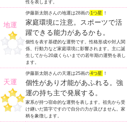
性を表します。
伊藤新太朗さんの地運は28画の
1つ星
！
家庭環境に注意。スポーツで活
地運
躍できる能力があるかも。
個性を表す基礎的な運勢です。性格形成や対人関
係、行動力など家庭環境に影響されます。主に誕
生してから20歳くらいまでの若年期の運勢を表し
ます。
伊藤新太朗さんの天運は25画の
4つ星
！
天運
個性があり才能があふれる。強
運の持ち主で発展する。
家系が持つ宿命的な運勢を表します。祖先から受
け継いだ苗字ですので自分の力が及びません。家
柄を象徴します。