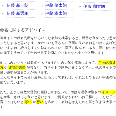
伊藤 新一朗
伊藤 倫太朗
伊藤 瑚太朗
伊藤 新選組
伊藤 幸太朗
命名に関するアドバイス
当サイトの姓名判断をいろいろな名前で検索すると、運勢が良かったり悪か
ったりすると思います。かわいいお子さんに字画の良い名前をつけてあげた
いですよね。読みをすでに決められていて漢字に悩んでいる方、逆に使いた
い漢字を決めていて合わせる字を悩んでいる方など様々だと思います。
他にも占いサイトは数多くありますが、占い師や流派によって、
字画の数
方
や
運勢の吉凶
が異なり、当サイトで運勢が良くなくても、他のサイトで
良い運勢が出ることがあります。
どんなサイトでも良い運勢が出るようであれば、それはとても良い字画の名
前だと思います。
ただ、あまり画数の運勢に固執しすぎないで、やはり漢字や響きの
イメージ
を大事にされると良いと思います。ご両親がかわいいお子様に、こんな子に
育ってほしいと
願い
や
想い
を込めて、名前を考えられる事が何より大事で
す。