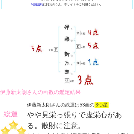
利用規約
に同意のうえ、本サイトをご利用ください。
伊藤新太朗さんの画数の鑑定結果
伊藤新太朗さんの総運は53画の
3つ星
！
総運
やや見栄っ張りで虚栄心があ
る。散財に注意。