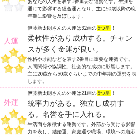
あなたの人生を表す1番重要な運勢です。生涯を
通じて影響する総合運となり、主に50歳以降の晩
年期に影響を及ぼします。
伊藤新太朗さんの人運は32画の
5つ星
！
柔軟性があり成功する。チャン
人運
スが多く金運が良い。
性格や才能などを表す2番目に重要な運勢です。
人間関係や協調性、社会的な成功に影響します。
主に20歳から50歳ぐらいまでの中年期の運勢を表
します。
伊藤新太朗さんの外運は21画の
5つ星
！
外運
統率力がある。独立し成功す
る。名誉を手に入れる。
生活面を象徴する運勢です。外部から受ける影響
力を表し、結婚運、家庭運や職場、環境への順応