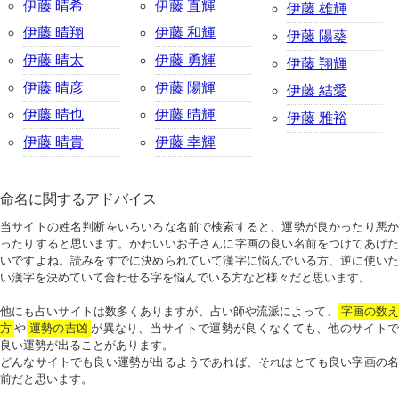
伊藤 晴希
伊藤 直輝
伊藤 雄輝
伊藤 晴翔
伊藤 和輝
伊藤 陽葵
伊藤 晴太
伊藤 勇輝
伊藤 翔輝
伊藤 晴彦
伊藤 陽輝
伊藤 結愛
伊藤 晴也
伊藤 晴輝
伊藤 雅裕
伊藤 晴貴
伊藤 幸輝
命名に関するアドバイス
当サイトの姓名判断をいろいろな名前で検索すると、運勢が良かったり悪か
ったりすると思います。かわいいお子さんに字画の良い名前をつけてあげた
いですよね。読みをすでに決められていて漢字に悩んでいる方、逆に使いた
い漢字を決めていて合わせる字を悩んでいる方など様々だと思います。
他にも占いサイトは数多くありますが、占い師や流派によって、
字画の数
方
や
運勢の吉凶
が異なり、当サイトで運勢が良くなくても、他のサイトで
良い運勢が出ることがあります。
どんなサイトでも良い運勢が出るようであれば、それはとても良い字画の名
前だと思います。