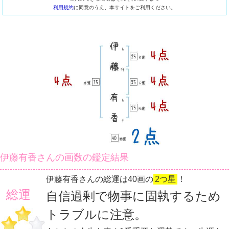
利用規約
に同意のうえ、本サイトをご利用ください。
伊藤有香さんの画数の鑑定結果
伊藤有香さんの総運は40画の
2つ星
！
総運
自信過剰で物事に固執するため
トラブルに注意。