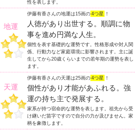
性を表します。
伊藤有香さんの地運は15画の
4つ星
！
人徳があり出世する。順調に物
地運
事を進め円満な人生。
個性を表す基礎的な運勢です。性格形成や対人関
係、行動力など家庭環境に影響されます。主に誕
生してから20歳くらいまでの若年期の運勢を表し
ます。
伊藤有香さんの天運は25画の
4つ星
！
天運
個性があり才能があふれる。強
運の持ち主で発展する。
家系が持つ宿命的な運勢を表します。祖先から受
け継いだ苗字ですので自分の力が及びません。家
柄を象徴します。