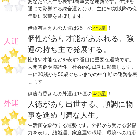
あなたの人生を表す1番重要な運勢です。生涯を
通じて影響する総合運となり、主に50歳以降の晩
年期に影響を及ぼします。
伊藤有香さんの人運は25画の
4つ星
！
個性があり才能があふれる。強
人運
運の持ち主で発展する。
性格や才能などを表す2番目に重要な運勢です。
人間関係や協調性、社会的な成功に影響します。
主に20歳から50歳ぐらいまでの中年期の運勢を表
します。
伊藤有香さんの外運は15画の
4つ星
！
外運
人徳があり出世する。順調に物
事を進め円満な人生。
生活面を象徴する運勢です。外部から受ける影響
力を表し、結婚運、家庭運や職場、環境への順応