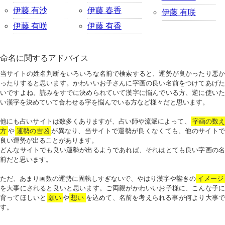
伊藤 有沙
伊藤 春香
伊藤 有咲
伊藤 有咲
伊藤 有香
命名に関するアドバイス
当サイトの姓名判断をいろいろな名前で検索すると、運勢が良かったり悪か
ったりすると思います。かわいいお子さんに字画の良い名前をつけてあげた
いですよね。読みをすでに決められていて漢字に悩んでいる方、逆に使いた
い漢字を決めていて合わせる字を悩んでいる方など様々だと思います。
他にも占いサイトは数多くありますが、占い師や流派によって、
字画の数
方
や
運勢の吉凶
が異なり、当サイトで運勢が良くなくても、他のサイトで
良い運勢が出ることがあります。
どんなサイトでも良い運勢が出るようであれば、それはとても良い字画の名
前だと思います。
ただ、あまり画数の運勢に固執しすぎないで、やはり漢字や響きの
イメージ
を大事にされると良いと思います。ご両親がかわいいお子様に、こんな子に
育ってほしいと
願い
や
想い
を込めて、名前を考えられる事が何より大事で
す。