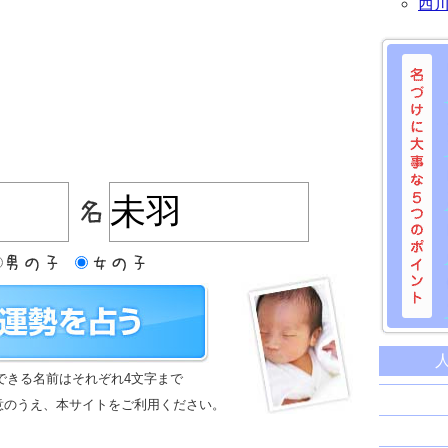
西
名づけに
命名に
できる名前はそれぞれ4文字まで
名前は
意のうえ、本サイトをご利用ください。
苗字と
姓名判