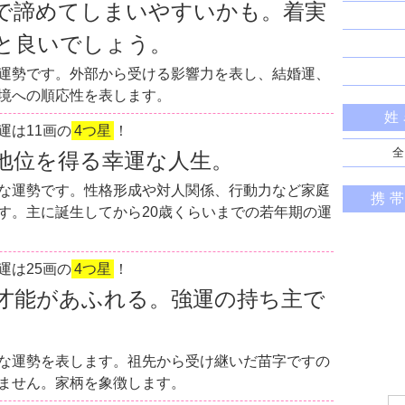
で諦めてしまいやすいかも。着実
と良いでしょう。
運勢です。外部から受ける影響力を表し、結婚運、
境への順応性を表します。
姓
運は11画の
4つ星
！
全
地位を得る幸運な人生。
な運勢です。性格形成や対人関係、行動力など家庭
携
す。主に誕生してから20歳くらいまでの若年期の運
運は25画の
4つ星
！
才能があふれる。強運の持ち主で
な運勢を表します。祖先から受け継いだ苗字ですの
ません。家柄を象徴します。