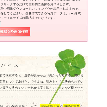
をクリックするだけで自動的に画像をお作りします。
数秒で画像ダウンロードのウインドウが表示されますので、
保存してください。画像作成できる写真データは、jpeg形式
でファイルサイズは5MBまでになります。
ドバイス
前で検索すると、運勢が良かったり悪かったりすると思いま
名前をつけてあげたいですよね。読みをすでに決められてい
い漢字を決めていて合わせる字を悩んでいる方など様々だと
が、占い師や流派によって、
字画の数え方
や
運勢の吉凶
が