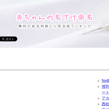
Ne
授
ー
ア
西