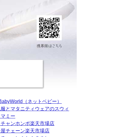
tBabyWorld（ネットベビー）
乳服とマタニティウェアのスウィ
トマミー
カチャンホンポ楽天市場店
松屋チェーン楽天市場店