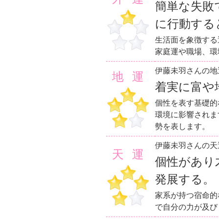
簡単な失敗
に行動する
生活面を象徴する
家庭運や職場、環
伊藤未羽さんの地
地運
着実に富や
個性を表す基礎的
環境に影響されま
勢を表します。
伊藤未羽さんの天
天運
個性があり
発展する。
家系が持つ宿命的
で自分の力が及び