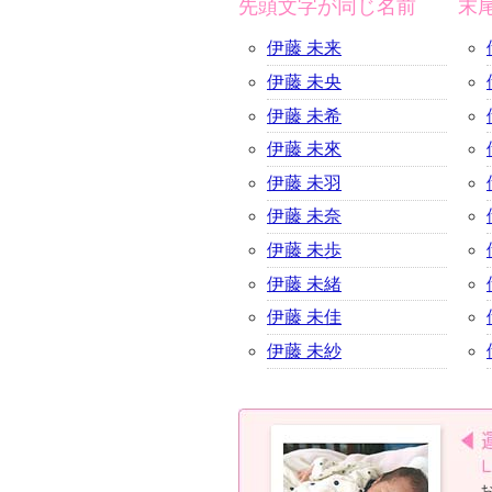
先頭文字が同じ名前
末
伊藤 未来
伊藤 未央
伊藤 未希
伊藤 未來
伊藤 未羽
伊藤 未奈
伊藤 未歩
伊藤 未緒
伊藤 未佳
伊藤 未紗