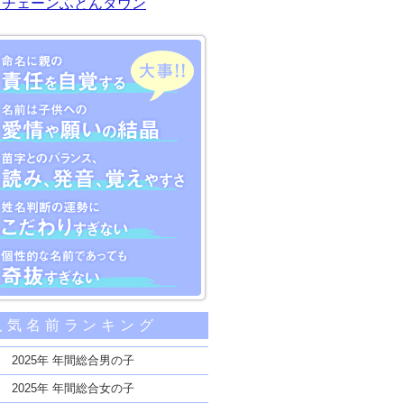
川チェーンふとんタウン
大事な5つのポイント
人気名前ランキング
親の責任を自覚する
子供への愛情や願いの結晶
2025年 年間総合男の子
のバランス、読み、発音、覚えやすさ
2025年 年間総合女の子
断の運勢にこだわりすぎない