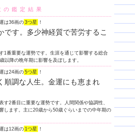
数の鑑定結果
運は36画の
3つ星
！
かです。多少神経質で苦労するこ
す1番重要な運勢です。生涯を通じて影響する総合
0歳以降の晩年期に影響を及ぼします。
運は24画の
5つ星
！
く順調な人生。金運にも恵まれ
表す2番目に重要な運勢です。人間関係や協調性、
響します。主に20歳から50歳ぐらいまでの中年期の
運は12画の
1つ星
！