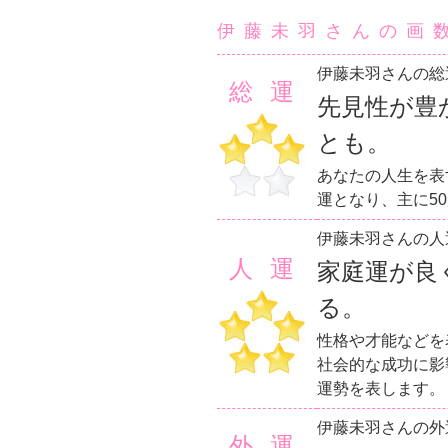
伊藤未羽さんの画
伊藤未羽さんの総
総運
先見性が豊
とも。
あなたの人生を表
運となり、主に5
伊藤未羽さんの人
人運
家庭運が良
る。
性格や才能などを
社会的な成功に影
運勢を表します。
伊藤未羽さんの外
外運