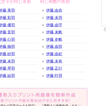
尾文字が同じ名前
同じ画数の名前
伊藤 美羽
伊藤 由衣
伊藤 彩羽
伊藤 未羽
伊藤 優羽
伊藤 由宇
伊藤 音羽
伊藤 未帆
伊藤 心羽
伊藤 史帆
伊藤 柚羽
伊藤 由羽
伊藤 紗羽
伊藤 由妃
伊藤 未羽
伊藤 未有
伊藤 琴羽
伊藤 正行
伊藤 結羽
伊藤 叶羽
お持ちの写真データを指定し、『運勢入り画像作成』ボタン