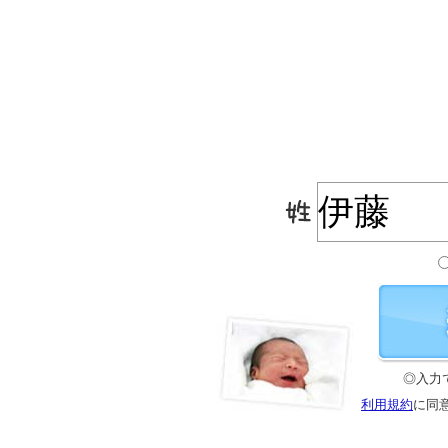
◎入力
利用規約
に同