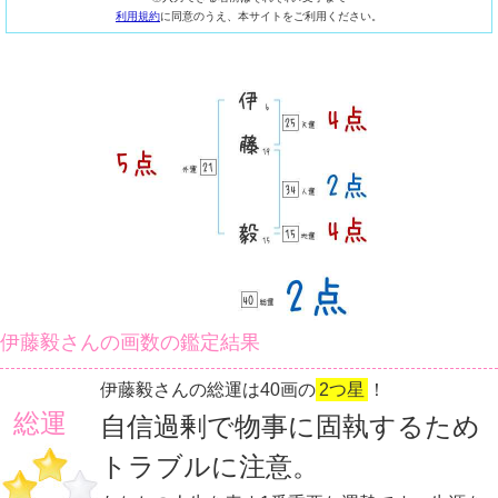
利用規約
に同意のうえ、本サイトをご利用ください。
伊藤毅さんの画数の鑑定結果
伊藤毅さんの総運は40画の
2つ星
！
総運
自信過剰で物事に固執するため
トラブルに注意。