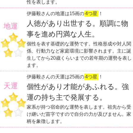
性を表します。
伊藤毅さんの地運は15画の
4つ星
！
人徳があり出世する。順調に物
地運
事を進め円満な人生。
個性を表す基礎的な運勢です。性格形成や対人関
係、行動力など家庭環境に影響されます。主に誕
生してから20歳くらいまでの若年期の運勢を表し
ます。
伊藤毅さんの天運は25画の
4つ星
！
天運
個性があり才能があふれる。強
運の持ち主で発展する。
家系が持つ宿命的な運勢を表します。祖先から受
け継いだ苗字ですので自分の力が及びません。家
柄を象徴します。