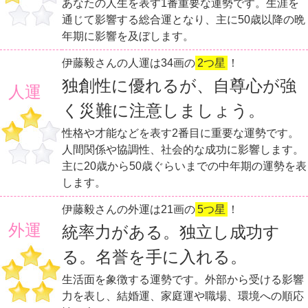
あなたの人生を表す1番重要な運勢です。生涯を
通じて影響する総合運となり、主に50歳以降の晩
年期に影響を及ぼします。
伊藤毅さんの人運は34画の
2つ星
！
独創性に優れるが、自尊心が強
人運
く災難に注意しましょう。
性格や才能などを表す2番目に重要な運勢です。
人間関係や協調性、社会的な成功に影響します。
主に20歳から50歳ぐらいまでの中年期の運勢を表
します。
伊藤毅さんの外運は21画の
5つ星
！
外運
統率力がある。独立し成功す
る。名誉を手に入れる。
生活面を象徴する運勢です。外部から受ける影響
力を表し、結婚運、家庭運や職場、環境への順応