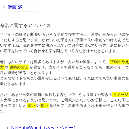
伊藤 満
命名に関するアドバイス
当サイトの姓名判断をいろいろな名前で検索すると、運勢が良かったり悪か
ったりすると思います。かわいいお子さんに字画の良い名前をつけてあげた
いですよね。読みをすでに決められていて漢字に悩んでいる方、逆に使いた
い漢字を決めていて合わせる字を悩んでいる方など様々だと思います。
他にも占いサイトは数多くありますが、占い師や流派によって、
字画の数
方
や
運勢の吉凶
が異なり、当サイトで運勢が良くなくても、他のサイトで
良い運勢が出ることがあります。
どんなサイトでも良い運勢が出るようであれば、それはとても良い字画の名
前だと思います。
ただ、あまり画数の運勢に固執しすぎないで、やはり漢字や響きの
イメージ
を大事にされると良いと思います。ご両親がかわいいお子様に、こんな子に
育ってほしいと
願い
や
想い
を込めて、名前を考えられる事が何より大事で
す。
NetBabyWorld（ネットベビー）