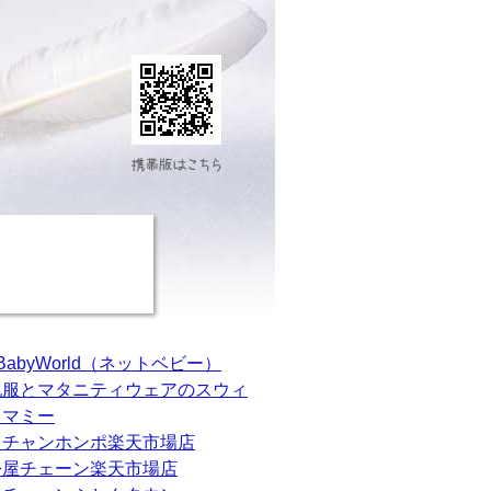
tBabyWorld（ネットベビー）
乳服とマタニティウェアのスウィ
トマミー
カチャンホンポ楽天市場店
松屋チェーン楽天市場店