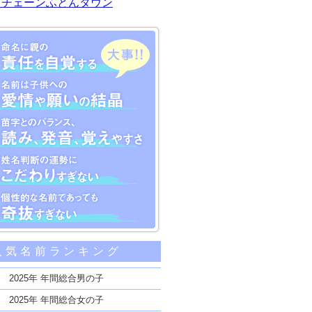
川チェーンふとんタウン
大事な5つのポイント
人気名前ランキング
親の責任を自覚する
子供への愛情や願いの結晶
2025年 年間総合男の子
のバランス、読み、発音、覚えやすさ
2025年 年間総合女の子
断の運勢にこだわりすぎない