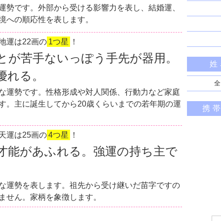
運勢です。外部から受ける影響力を表し、結婚運、
境への順応性を表します。
地運は22画の
1つ星
！
とが苦手ないっぽう手先が器用。
姓
優れる。
全
な運勢です。性格形成や対人関係、行動力など家庭
す。主に誕生してから20歳くらいまでの若年期の運
携
天運は25画の
4つ星
！
才能があふれる。強運の持ち主で
な運勢を表します。祖先から受け継いだ苗字ですの
ません。家柄を象徴します。