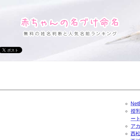
Ne
授
ー
ア
西