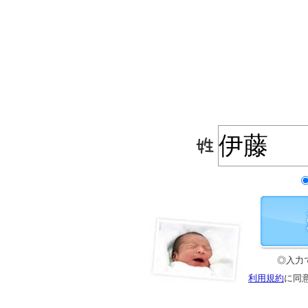
◎入力
利用規約
に同