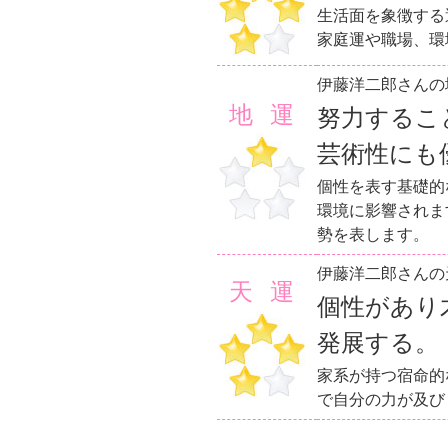
生活面を象徴する
家庭運や職場、環
伊藤洋二郎さんの
地運
努力するこ
芸術性にも
個性を表す基礎的
環境に影響されま
勢を表します。
伊藤洋二郎さんの
天運
個性があり
発展する。
家系が持つ宿命的
で自分の力が及び