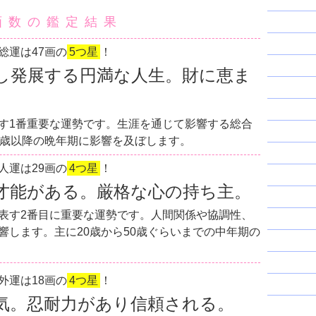
画数の鑑定結果
総運は47画の
5つ星
！
し発展する円満な人生。財に恵ま
す1番重要な運勢です。生涯を通じて影響する総合
0歳以降の晩年期に影響を及ぼします。
人運は29画の
4つ星
！
才能がある。厳格な心の持ち主。
表す2番目に重要な運勢です。人間関係や協調性、
響します。主に20歳から50歳ぐらいまでの中年期の
外運は18画の
4つ星
！
気。忍耐力があり信頼される。