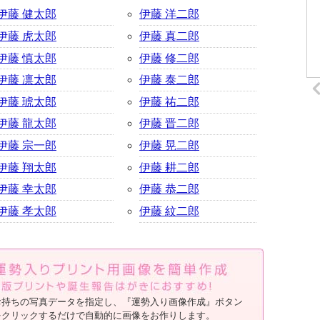
伊藤 健太郎
伊藤 洋二郎
伊藤 虎太郎
伊藤 真二郎
伊藤 慎太郎
伊藤 修二郎
伊藤 凛太郎
伊藤 泰二郎
伊藤 琥太郎
伊藤 祐二郎
伊藤 龍太郎
伊藤 晋二郎
伊藤 宗一郎
伊藤 晃二郎
伊藤 翔太郎
伊藤 耕二郎
伊藤 幸太郎
伊藤 恭二郎
伊藤 孝太郎
伊藤 紋二郎
お持ちの写真データを指定し、『運勢入り画像作成』ボタン
をクリックするだけで自動的に画像をお作りします。