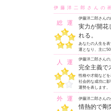
伊藤洋二郎さんの
伊藤洋二郎さんの
総運
実力が開花
れる。
あなたの人生を表
運となり、主に5
伊藤洋二郎さんの
人運
完全主義で
性格や才能などを
社会的な成功に影
運勢を表します。
外運
伊藤洋二郎さんの
情熱的で剛