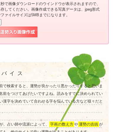
数秒で画像ダウンロードのウインドウが表示されますので、
保存してください。画像作成できる写真データは、jpeg形式
でファイルサイズは5MBまでになります。
ドバイス
前で検索すると、運勢が良かったり悪かったりすると思いま
名前をつけてあげたいですよね。読みをすでに決められてい
い漢字を決めていて合わせる字を悩んでいる方など様々だと
が、占い師や流派によって、
字画の数え方
や
運勢の吉凶
が
ても、他のサイトで良い運勢が出ることがあります。