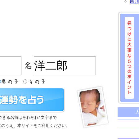
西
名づけに
命名に
できる名前はそれぞれ4文字まで
名前は
意のうえ、本サイトをご利用ください。
苗字と
姓名判