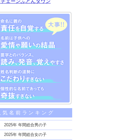
川チェーンふとんタウン
大事な5つのポイント
人気名前ランキング
親の責任を自覚する
子供への愛情や願いの結晶
2025年 年間総合男の子
のバランス、読み、発音、覚えやすさ
2025年 年間総合女の子
断の運勢にこだわりすぎない