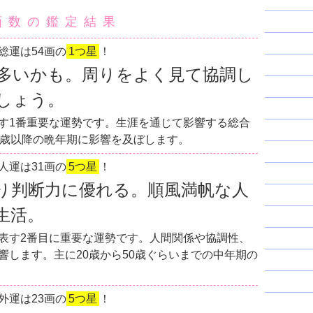
画数の鑑定結果
総運は54画の
1つ星
！
多いかも。周りをよく見て協調し
しょう。
す1番重要な運勢です。生涯を通じて影響する総合
0歳以降の晩年期に影響を及ぼします。
人運は31画の
5つ星
！
り判断力に優れる。順風満帆な人
生活。
表す2番目に重要な運勢です。人間関係や協調性、
響します。主に20歳から50歳ぐらいまでの中年期の
外運は23画の
5つ星
！