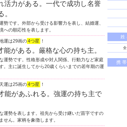
れ活力がある。一代で成功し名誉
る。
運勢です。外部から受ける影響力を表し、結婚運、
境への順応性を表します。
姓
地運は29画の
4つ星
！
全
才能がある。厳格な心の持ち主。
な運勢です。性格形成や対人関係、行動力など家庭
携
す。主に誕生してから20歳くらいまでの若年期の運
天運は25画の
4つ星
！
才能があふれる。強運の持ち主で
な運勢を表します。祖先から受け継いだ苗字ですの
ません。家柄を象徴します。