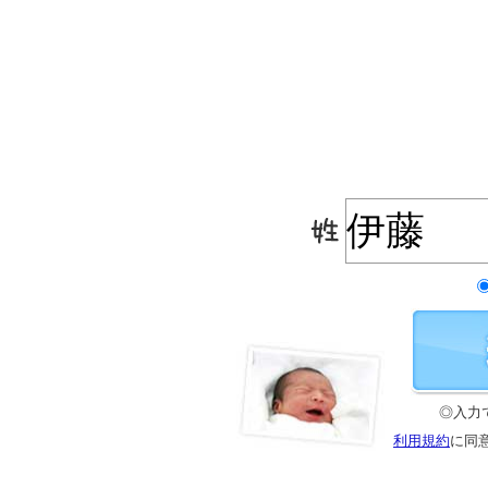
◎入力
利用規約
に同