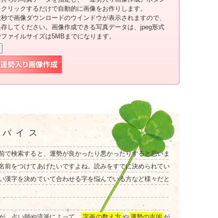
をクリックするだけで自動的に画像をお作りします。
数秒で画像ダウンロードのウインドウが表示されますので、
保存してください。画像作成できる写真データは、jpeg形式
でファイルサイズは5MBまでになります。
ドバイス
前で検索すると、運勢が良かったり悪かったりすると思いま
名前をつけてあげたいですよね。読みをすでに決められてい
い漢字を決めていて合わせる字を悩んでいる方など様々だと
が、占い師や流派によって、
字画の数え方
や
運勢の吉凶
が