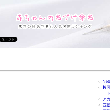
Ne
授
ー
ア
西