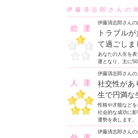
伊藤清志郎さんの
伊藤清志郎さんの
総運
トラブルが
て過ごしま
あなたの人生を表
運となり、主に5
伊藤清志郎さんの
人運
社交性があ
生で円満な
性格や才能などを
社会的な成功に影
運勢を表します。
伊藤清志郎さんの
外運