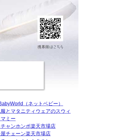
tBabyWorld（ネットベビー）
乳服とマタニティウェアのスウィ
トマミー
カチャンホンポ楽天市場店
松屋チェーン楽天市場店