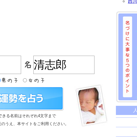
西
名づけに
命名に
できる名前はそれぞれ4文字まで
名前は
意のうえ、本サイトをご利用ください。
苗字と
姓名判