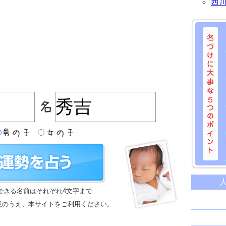
西
名づけに
命名に
できる名前はそれぞれ4文字まで
名前は
意のうえ、本サイトをご利用ください。
苗字と
姓名判