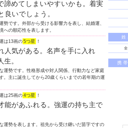
で諦めてしまいやすいかも。着実
と良いでしょう。
運勢です。外部から受ける影響力を表し、結婚運、
境への順応性を表します。
姓
運は13画の
5つ星
！
全
れ人気がある。名声を手に入れ
人生。
携
な運勢です。性格形成や対人関係、行動力など家庭
す。主に誕生してから20歳くらいまでの若年期の運
運は25画の
4つ星
！
才能があふれる。強運の持ち主で
な運勢を表します。祖先から受け継いだ苗字ですの