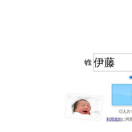
◎入力
利用規約
に同