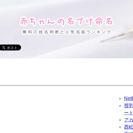
Ne
授
ー
ア
西