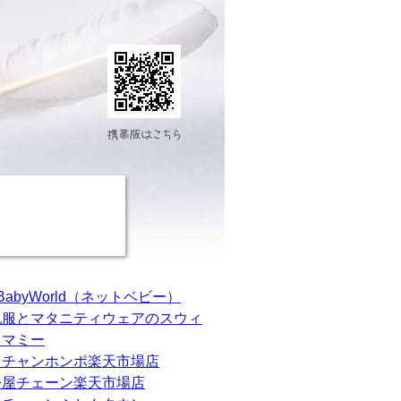
tBabyWorld（ネットベビー）
乳服とマタニティウェアのスウィ
トマミー
カチャンホンポ楽天市場店
松屋チェーン楽天市場店