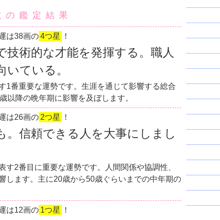
数の鑑定結果
運は38画の
4つ星
！
で技術的な才能を発揮する。職人
向いている。
す1番重要な運勢です。生涯を通じて影響する総合
0歳以降の晩年期に影響を及ぼします。
運は26画の
2つ星
！
も。信頼できる人を大事にしまし
表す2番目に重要な運勢です。人間関係や協調性、
響します。主に20歳から50歳ぐらいまでの中年期の
運は12画の
1つ星
！