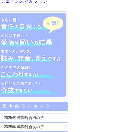
川チェーンふとんタウン
大事な5つのポイント
人気名前ランキング
親の責任を自覚する
子供への愛情や願いの結晶
2025年 年間総合男の子
のバランス、読み、発音、覚えやすさ
2025年 年間総合女の子
断の運勢にこだわりすぎない