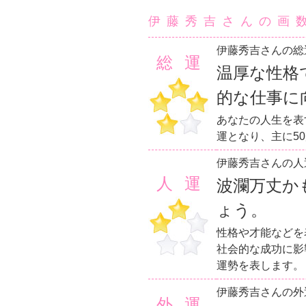
伊藤秀吉さんの画
伊藤秀吉さんの総
総運
温厚な性格
的な仕事に
あなたの人生を表
運となり、主に5
伊藤秀吉さんの人
人運
波瀾万丈か
ょう。
性格や才能などを
社会的な成功に影
運勢を表します。
伊藤秀吉さんの外
外運